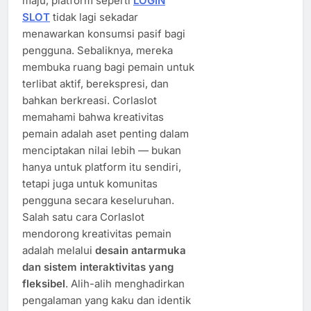
maju, platform seperti
LOGIN
SLOT
tidak lagi sekadar
menawarkan konsumsi pasif bagi
pengguna. Sebaliknya, mereka
membuka ruang bagi pemain untuk
terlibat aktif, berekspresi, dan
bahkan berkreasi. Corlaslot
memahami bahwa kreativitas
pemain adalah aset penting dalam
menciptakan nilai lebih — bukan
hanya untuk platform itu sendiri,
tetapi juga untuk komunitas
pengguna secara keseluruhan.
Salah satu cara Corlaslot
mendorong kreativitas pemain
adalah melalui
desain antarmuka
dan sistem interaktivitas yang
fleksibel
. Alih-alih menghadirkan
pengalaman yang kaku dan identik