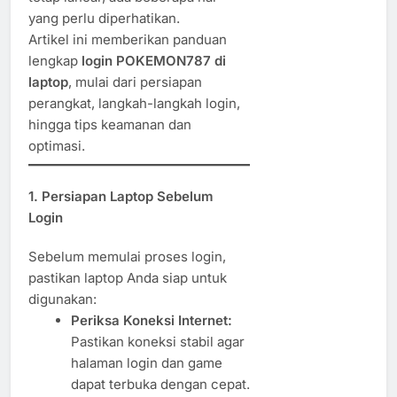
yang perlu diperhatikan.
Artikel ini memberikan panduan
lengkap
login POKEMON787 di
laptop
, mulai dari persiapan
perangkat, langkah-langkah login,
hingga tips keamanan dan
optimasi.
1. Persiapan Laptop Sebelum
Login
Sebelum memulai proses login,
pastikan laptop Anda siap untuk
digunakan:
Periksa Koneksi Internet:
Pastikan koneksi stabil agar
halaman login dan game
dapat terbuka dengan cepat.