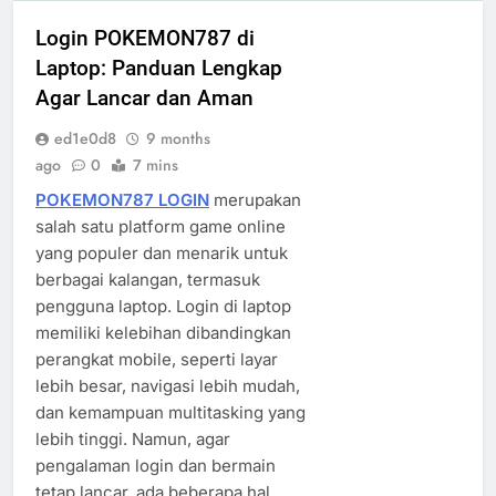
Login POKEMON787 di
Laptop: Panduan Lengkap
Agar Lancar dan Aman
ed1e0d8
9 months
ago
0
7 mins
POKEMON787 LOGIN
merupakan
salah satu platform game online
yang populer dan menarik untuk
berbagai kalangan, termasuk
pengguna laptop. Login di laptop
memiliki kelebihan dibandingkan
perangkat mobile, seperti layar
lebih besar, navigasi lebih mudah,
dan kemampuan multitasking yang
lebih tinggi. Namun, agar
pengalaman login dan bermain
tetap lancar, ada beberapa hal