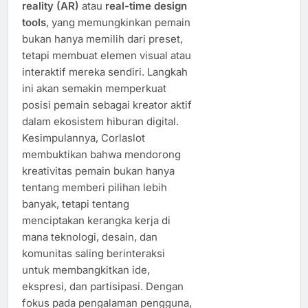
reality (AR)
atau
real-time design
tools
, yang memungkinkan pemain
bukan hanya memilih dari preset,
tetapi membuat elemen visual atau
interaktif mereka sendiri. Langkah
ini akan semakin memperkuat
posisi pemain sebagai kreator aktif
dalam ekosistem hiburan digital.
Kesimpulannya, Corlaslot
membuktikan bahwa mendorong
kreativitas pemain bukan hanya
tentang memberi pilihan lebih
banyak, tetapi tentang
menciptakan kerangka kerja di
mana teknologi, desain, dan
komunitas saling berinteraksi
untuk membangkitkan ide,
ekspresi, dan partisipasi. Dengan
fokus pada pengalaman pengguna,