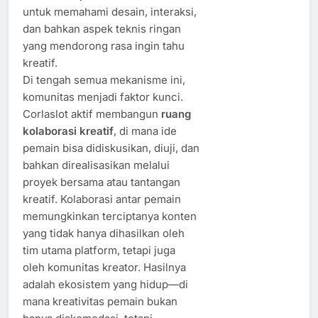
untuk memahami desain, interaksi,
dan bahkan aspek teknis ringan
yang mendorong rasa ingin tahu
kreatif.
Di tengah semua mekanisme ini,
komunitas menjadi faktor kunci.
Corlaslot aktif membangun
ruang
kolaborasi kreatif
, di mana ide
pemain bisa didiskusikan, diuji, dan
bahkan direalisasikan melalui
proyek bersama atau tantangan
kreatif. Kolaborasi antar pemain
memungkinkan terciptanya konten
yang tidak hanya dihasilkan oleh
tim utama platform, tetapi juga
oleh komunitas kreator. Hasilnya
adalah ekosistem yang hidup—di
mana kreativitas pemain bukan