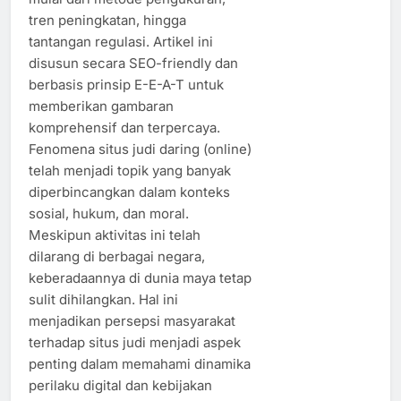
tren peningkatan, hingga
tantangan regulasi. Artikel ini
disusun secara SEO-friendly dan
berbasis prinsip E-E-A-T untuk
memberikan gambaran
komprehensif dan terpercaya.
Fenomena situs judi daring (online)
telah menjadi topik yang banyak
diperbincangkan dalam konteks
sosial, hukum, dan moral.
Meskipun aktivitas ini telah
dilarang di berbagai negara,
keberadaannya di dunia maya tetap
sulit dihilangkan. Hal ini
menjadikan persepsi masyarakat
terhadap situs judi menjadi aspek
penting dalam memahami dinamika
perilaku digital dan kebijakan