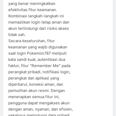
yang benar meningkatkan
efektivitas fitur keamanan.
Kombinasi langkah-langkah ini
memastikan login tetap aman dan
akun terlindungi dari risiko akses
tidak sah.
Secara keseluruhan, fitur
keamanan yang wajib digunakan
saat login Pokemon787 meliputi
kata sandi kuat, autentikasi dua
faktor, fitur “Remember Me” pada
perangkat pribadi, notifikasi login,
perangkat dan aplikasi yang
diperbarui, koneksi aman, dan
pemulihan akun resmi. Dengan
menerapkan semua fitur ini,
pengguna dapat mengakses akun
dengan aman, nyaman, dan efisien,
sekaligus melindungi data pribadi