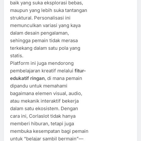
baik yang suka eksplorasi bebas,
maupun yang lebih suka tantangan
struktural. Personalisasi ini
memunculkan variasi yang kaya
dalam desain pengalaman,
sehingga pemain tidak merasa
terkekang dalam satu pola yang
statis.
Platform ini juga mendorong
pembelajaran kreatif melalui
fitur-
edukatif ringan
, di mana pemain
dipandu untuk memahami
bagaimana elemen visual, audio,
atau mekanik interaktif bekerja
dalam satu ekosistem. Dengan
cara ini, Corlaslot tidak hanya
memberi hiburan, tetapi juga
membuka kesempatan bagi pemain
untuk “belajar sambil bermain”—