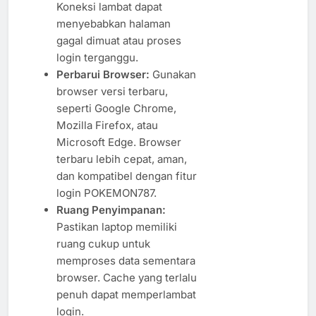
Koneksi lambat dapat
menyebabkan halaman
gagal dimuat atau proses
login terganggu.
Perbarui Browser:
Gunakan
browser versi terbaru,
seperti Google Chrome,
Mozilla Firefox, atau
Microsoft Edge. Browser
terbaru lebih cepat, aman,
dan kompatibel dengan fitur
login POKEMON787.
Ruang Penyimpanan:
Pastikan laptop memiliki
ruang cukup untuk
memproses data sementara
browser. Cache yang terlalu
penuh dapat memperlambat
login.