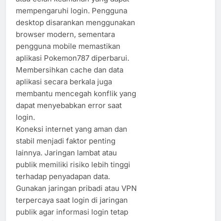
mempengaruhi login. Pengguna
desktop disarankan menggunakan
browser modern, sementara
pengguna mobile memastikan
aplikasi Pokemon787 diperbarui.
Membersihkan cache dan data
aplikasi secara berkala juga
membantu mencegah konflik yang
dapat menyebabkan error saat
login.
Koneksi internet yang aman dan
stabil menjadi faktor penting
lainnya. Jaringan lambat atau
publik memiliki risiko lebih tinggi
terhadap penyadapan data.
Gunakan jaringan pribadi atau VPN
terpercaya saat login di jaringan
publik agar informasi login tetap