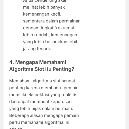
Anda cenderung akan
melihat lebih banyak
kemenangan kecil,
sementara dalam permainan
dengan tingkat frekuensi
lebih rendah, kemenangan
yang lebih besar akan lebih
jarang terjadi.
4.
Mengapa Memahami
Algoritma Slot itu Penting?
Memahami algoritma slot sangat
penting karena membantu pemain
memiliki ekspektasi yang realistis
dan dapat membuat keputusan
yang lebih bijak dalam bermain.
Beberapa alasan mengapa pemain
perlu memahami algoritma ini