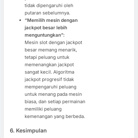
tidak dipengaruhi oleh
putaran sebelumnya.
“Memilih mesin dengan
jackpot besar lebih
menguntungkan”:
Mesin slot dengan jackpot
besar memang menarik,
tetapi peluang untuk
memenangkan jackpot
sangat kecil. Algoritma
jackpot progresif tidak
mempengaruhi peluang
untuk menang pada mesin
biasa, dan setiap permainan
memiliki peluang
kemenangan yang berbeda.
6.
Kesimpulan