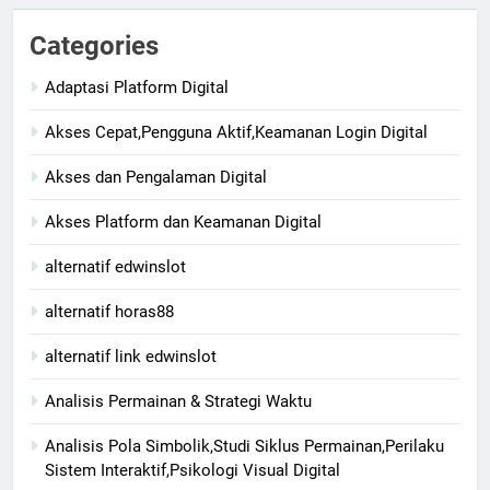
Categories
Adaptasi Platform Digital
Akses Cepat,Pengguna Aktif,Keamanan Login Digital
Akses dan Pengalaman Digital
Akses Platform dan Keamanan Digital
alternatif edwinslot
alternatif horas88
alternatif link edwinslot
Analisis Permainan & Strategi Waktu
Analisis Pola Simbolik,Studi Siklus Permainan,Perilaku
Sistem Interaktif,Psikologi Visual Digital