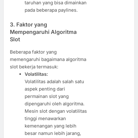
taruhan yang bisa dimainkan
pada beberapa paylines.
3.
Faktor yang
Mempengaruhi Algoritma
Slot
Beberapa faktor yang
memengaruhi bagaimana algoritma
slot bekerja termasuk:
Volatilitas:
Volatilitas adalah salah satu
aspek penting dari
permainan slot yang
dipengaruhi oleh algoritma.
Mesin slot dengan volatilitas
tinggi menawarkan
kemenangan yang lebih
besar namun lebih jarang,