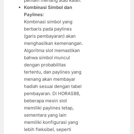
pemain menang atau kalah.
Kombinasi Simbol dan
Paylines:
Kombinasi simbol yang
berbaris pada paylines
(garis pembayaran) akan
menghasilkan kemenangan.
Algoritma slot memastikan
bahwa simbol muncul
dengan probabilitas
tertentu, dan paylines yang
menang akan membayar
hadiah sesuai dengan tabel
pembayaran. Di HORAS88,
beberapa mesin slot
memiliki paylines tetap,
sementara yang lain
memiliki konfigurasi yang
lebih fleksibel, seperti