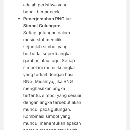
adalah peristiwa yang
benar-benar acak.
Penerjemahan RNG ke
Simbol Gulungan:
Setiap gulungan dalam
mesin slot memiliki
sejumlah simbol yang
berbeda, seperti angka,
gambar, atau logo. Setiap
simbol ini memiliki angka
yang terkait dengan hasil
RNG. Misalnya, jika RNG
menghasilkan angka
tertentu, simbol yang sesuai
dengan angka tersebut akan
muncul pada gulungan.
Kombinasi simbol yang
muncul menentukan apakah