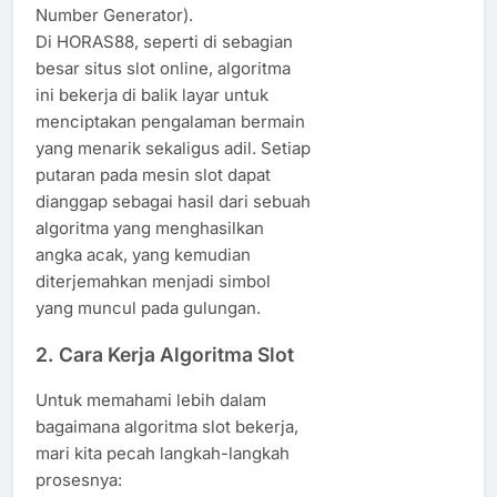
Number Generator).
Di HORAS88, seperti di sebagian
besar situs slot online, algoritma
ini bekerja di balik layar untuk
menciptakan pengalaman bermain
yang menarik sekaligus adil. Setiap
putaran pada mesin slot dapat
dianggap sebagai hasil dari sebuah
algoritma yang menghasilkan
angka acak, yang kemudian
diterjemahkan menjadi simbol
yang muncul pada gulungan.
2.
Cara Kerja Algoritma Slot
Untuk memahami lebih dalam
bagaimana algoritma slot bekerja,
mari kita pecah langkah-langkah
prosesnya: