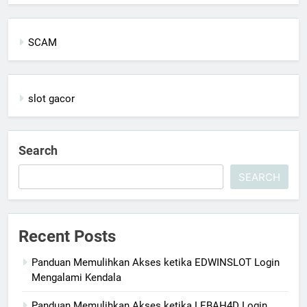
SCAM
slot gacor
Search
SEARCH
Recent Posts
Panduan Memulihkan Akses ketika EDWINSLOT Login
Mengalami Kendala
Panduan Memulihkan Akses ketika LEBAH4D Login