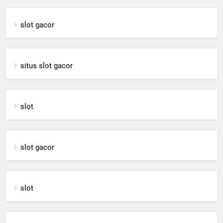
slot gacor
situs slot gacor
slot
slot gacor
slot