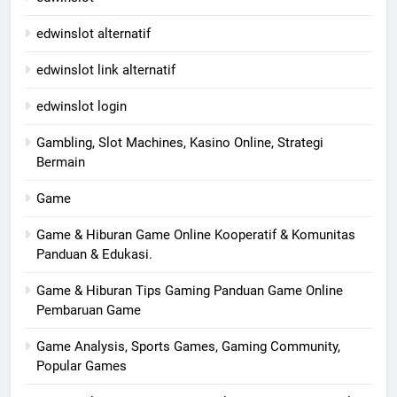
edwinslot alternatif
edwinslot link alternatif
edwinslot login
Gambling, Slot Machines, Kasino Online, Strategi
Bermain
Game
Game & Hiburan Game Online Kooperatif & Komunitas
Panduan & Edukasi.
Game & Hiburan Tips Gaming Panduan Game Online
Pembaruan Game
Game Analysis, Sports Games, Gaming Community,
Popular Games