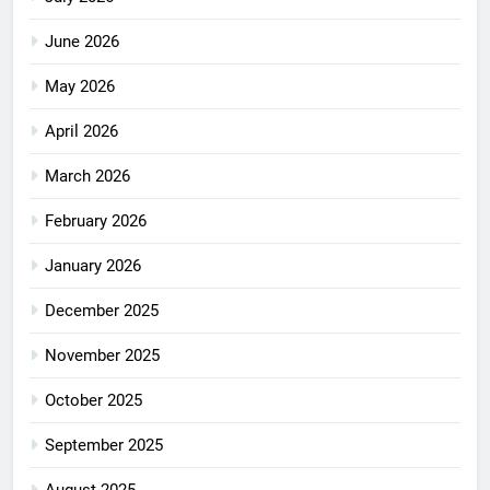
June 2026
May 2026
April 2026
March 2026
February 2026
January 2026
December 2025
November 2025
October 2025
September 2025
August 2025