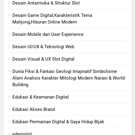
Desain Antarmuka & Struktur Slot
Desain Game Digital,Karakteristik Tema
Mahjong,Hiburan Online Modern
Desain Mobile dan User Experience
Desain UI/UX & Teknologi Web
Desain Visual & UX Slot Digital
Dunia Fiksi & Fantasi Geologi Imajinatif Simbolisme
Alam Analisis Karakter Mitologi Modern Narasi & World-
Building
Edukasi & Keamanan Digital
Edukasi Akses Brand
Edukasi Permainan Digital & Gaya Hidup Bijak
edwinslot