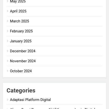
May 2025
April 2025
March 2025
February 2025
January 2025
December 2024
November 2024
October 2024
Categories
Adaptasi Platform Digital