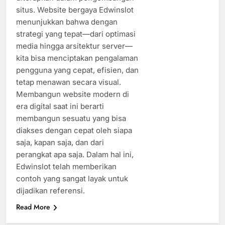
situs. Website bergaya Edwinslot
menunjukkan bahwa dengan
strategi yang tepat—dari optimasi
media hingga arsitektur server—
kita bisa menciptakan pengalaman
pengguna yang cepat, efisien, dan
tetap menawan secara visual.
Membangun website modern di
era digital saat ini berarti
membangun sesuatu yang bisa
diakses dengan cepat oleh siapa
saja, kapan saja, dan dari
perangkat apa saja. Dalam hal ini,
Edwinslot telah memberikan
contoh yang sangat layak untuk
dijadikan referensi.
Read More