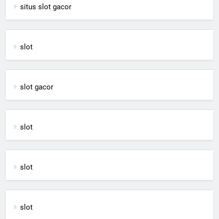
situs slot gacor
slot
slot gacor
slot
slot
slot