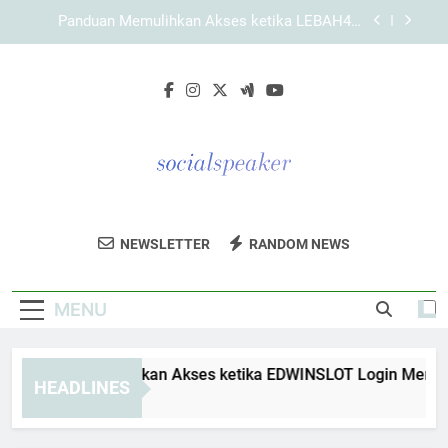
Skip
Panduan Memulihkan Akses Saat Login KAYA787
to
Mengalami Kendala
content
Panduan Menggunakan Bookmark untuk
Menyimpan Halaman KAYA787 Login
Panduan Memulihkan Akses ketika EDWINSLOT
Login Mengalami Kendala
Panduan Memulihkan Akses ketika LEBAH4D
Login Mengalami Kendala
Panduan Memulihkan Akses Saat Login KAYA787
Mengalami Kendala
Social Speaker
Tingkatkan Kehadiran Media Sosial Anda
Panduan Menggunakan Bookmark untuk
NEWSLETTER
RANDOM NEWS
Menyimpan Halaman KAYA787 Login
Dengan Layanan Pemasaran Dari Social
Speaker. Solusi Untuk Bisnis Modern.
MENU
anduan Memulihkan Akses ketika EDWINSLOT Login Mengala
HEADLINES
 Weeks Ago