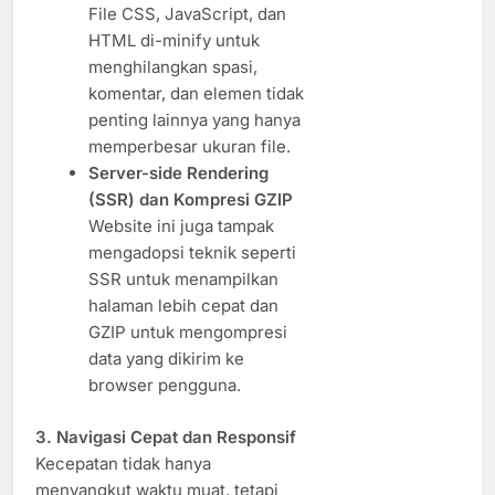
File CSS, JavaScript, dan
HTML di-minify untuk
menghilangkan spasi,
komentar, dan elemen tidak
penting lainnya yang hanya
memperbesar ukuran file.
Server-side Rendering
(SSR) dan Kompresi GZIP
Website ini juga tampak
mengadopsi teknik seperti
SSR untuk menampilkan
halaman lebih cepat dan
GZIP untuk mengompresi
data yang dikirim ke
browser pengguna.
3. Navigasi Cepat dan Responsif
Kecepatan tidak hanya
menyangkut waktu muat, tetapi