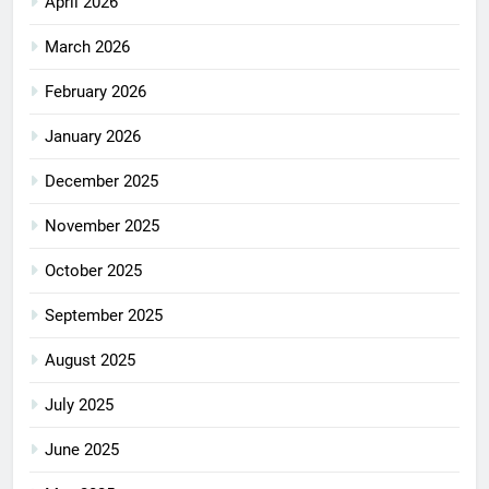
April 2026
March 2026
February 2026
January 2026
December 2025
November 2025
October 2025
September 2025
August 2025
July 2025
June 2025