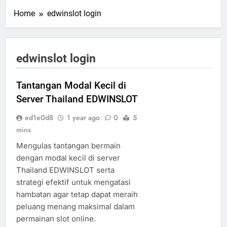
Home
edwinslot login
edwinslot login
Tantangan Modal Kecil di
Server Thailand EDWINSLOT
ed1e0d8
1 year ago
0
5
mins
Mengulas tantangan bermain
dengan modal kecil di server
Thailand EDWINSLOT serta
strategi efektif untuk mengatasi
hambatan agar tetap dapat meraih
peluang menang maksimal dalam
permainan slot online.