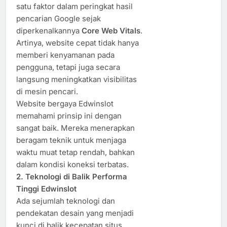
satu faktor dalam peringkat hasil
pencarian Google sejak
diperkenalkannya
Core Web Vitals
.
Artinya, website cepat tidak hanya
memberi kenyamanan pada
pengguna, tetapi juga secara
langsung meningkatkan visibilitas
di mesin pencari.
Website bergaya Edwinslot
memahami prinsip ini dengan
sangat baik. Mereka menerapkan
beragam teknik untuk menjaga
waktu muat tetap rendah, bahkan
dalam kondisi koneksi terbatas.
2. Teknologi di Balik Performa
Tinggi Edwinslot
Ada sejumlah teknologi dan
pendekatan desain yang menjadi
kunci di balik kecepatan situs