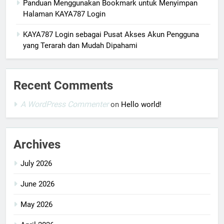
Panduan Menggunakan Bookmark untuk Menyimpan
Halaman KAYA787 Login
KAYA787 Login sebagai Pusat Akses Akun Pengguna
yang Terarah dan Mudah Dipahami
Recent Comments
A WordPress Commenter
on
Hello world!
Archives
July 2026
June 2026
May 2026