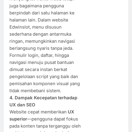
juga bagaimana pengguna
berpindah dari satu halaman ke
halaman lain. Dalam website
Edwinslot, menu disusun
sederhana dengan antarmuka
ringan, memungkinkan navigasi
berlangsung nyaris tanpa jeda.
Formulir login, daftar, hingga
navigasi menuju pusat bantuan
dimuat secara instan berkat
pengelolaan script yang baik dan
pemisahan komponen visual yang
tidak membebani sistem.
4. Dampak Kecepatan terhadap
UX dan SEO
Website cepat memberikan
UX
superior
—pengguna dapat fokus
pada konten tanpa terganggu oleh