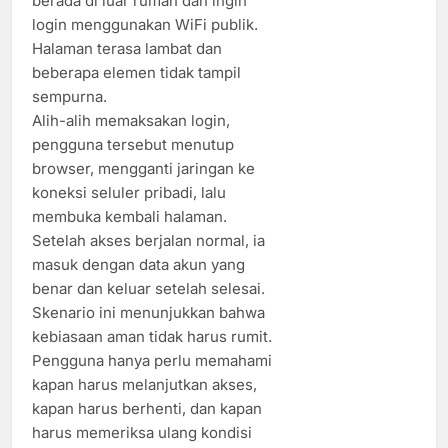
berada di luar rumah dan ingin
login menggunakan WiFi publik.
Halaman terasa lambat dan
beberapa elemen tidak tampil
sempurna.
Alih-alih memaksakan login,
pengguna tersebut menutup
browser, mengganti jaringan ke
koneksi seluler pribadi, lalu
membuka kembali halaman.
Setelah akses berjalan normal, ia
masuk dengan data akun yang
benar dan keluar setelah selesai.
Skenario ini menunjukkan bahwa
kebiasaan aman tidak harus rumit.
Pengguna hanya perlu memahami
kapan harus melanjutkan akses,
kapan harus berhenti, dan kapan
harus memeriksa ulang kondisi