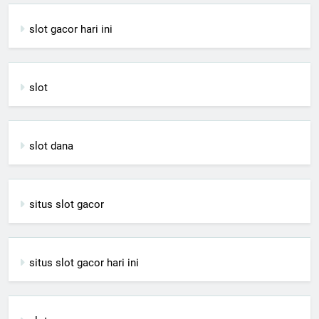
slot gacor hari ini
slot
slot dana
situs slot gacor
situs slot gacor hari ini