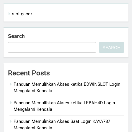
slot gacor
Search
SEARCH
Recent Posts
Panduan Memulihkan Akses ketika EDWINSLOT Login
Mengalami Kendala
Panduan Memulihkan Akses ketika LEBAH4D Login
Mengalami Kendala
Panduan Memulihkan Akses Saat Login KAYA787
Mengalami Kendala