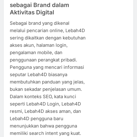
sebagai Brand dalam
Aktivitas Digital
Sebagai brand yang dikenal
melalui pencarian online, Lebah4D
sering dikaitkan dengan kebutuhan
akses akun, halaman login,
pengalaman mobile, dan
penggunaan perangkat pribadi.
Pengguna yang mencari informasi
seputar Lebah4D biasanya
membutuhkan panduan yang jelas,
bukan sekadar penjelasan umum.
Dalam konteks SEO, kata kunci
seperti Lebah4D Login, Lebah4D
resmi, Lebah4D akses aman, dan
Lebah4D pengguna baru
menunjukkan bahwa pengguna
memiliki search intent yang kuat.