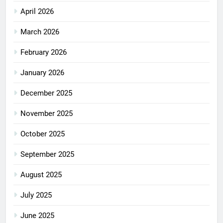
April 2026
March 2026
February 2026
January 2026
December 2025
November 2025
October 2025
September 2025
August 2025
July 2025
June 2025