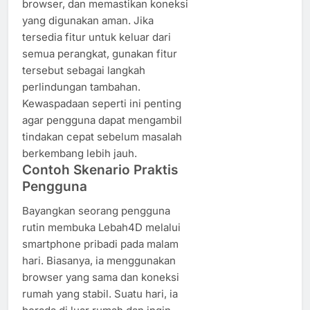
browser, dan memastikan koneksi
yang digunakan aman. Jika
tersedia fitur untuk keluar dari
semua perangkat, gunakan fitur
tersebut sebagai langkah
perlindungan tambahan.
Kewaspadaan seperti ini penting
agar pengguna dapat mengambil
tindakan cepat sebelum masalah
berkembang lebih jauh.
Contoh Skenario Praktis
Pengguna
Bayangkan seorang pengguna
rutin membuka Lebah4D melalui
smartphone pribadi pada malam
hari. Biasanya, ia menggunakan
browser yang sama dan koneksi
rumah yang stabil. Suatu hari, ia