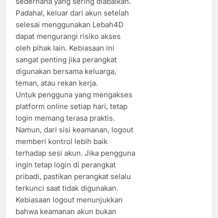
sederhana yang sering diabaikan.
Padahal, keluar dari akun setelah
selesai menggunakan Lebah4D
dapat mengurangi risiko akses
oleh pihak lain. Kebiasaan ini
sangat penting jika perangkat
digunakan bersama keluarga,
teman, atau rekan kerja.
Untuk pengguna yang mengakses
platform online setiap hari, tetap
login memang terasa praktis.
Namun, dari sisi keamanan, logout
memberi kontrol lebih baik
terhadap sesi akun. Jika pengguna
ingin tetap login di perangkat
pribadi, pastikan perangkat selalu
terkunci saat tidak digunakan.
Kebiasaan logout menunjukkan
bahwa keamanan akun bukan