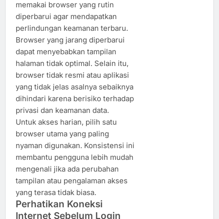
memakai browser yang rutin
diperbarui agar mendapatkan
perlindungan keamanan terbaru.
Browser yang jarang diperbarui
dapat menyebabkan tampilan
halaman tidak optimal. Selain itu,
browser tidak resmi atau aplikasi
yang tidak jelas asalnya sebaiknya
dihindari karena berisiko terhadap
privasi dan keamanan data.
Untuk akses harian, pilih satu
browser utama yang paling
nyaman digunakan. Konsistensi ini
membantu pengguna lebih mudah
mengenali jika ada perubahan
tampilan atau pengalaman akses
yang terasa tidak biasa.
Perhatikan Koneksi
Internet Sebelum Login