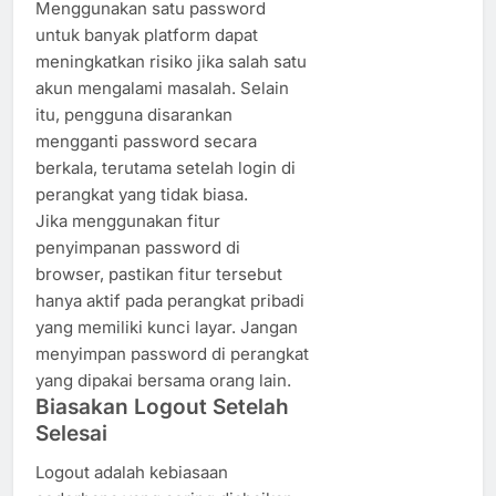
Menggunakan satu password
untuk banyak platform dapat
meningkatkan risiko jika salah satu
akun mengalami masalah. Selain
itu, pengguna disarankan
mengganti password secara
berkala, terutama setelah login di
perangkat yang tidak biasa.
Jika menggunakan fitur
penyimpanan password di
browser, pastikan fitur tersebut
hanya aktif pada perangkat pribadi
yang memiliki kunci layar. Jangan
menyimpan password di perangkat
yang dipakai bersama orang lain.
Biasakan Logout Setelah
Selesai
Logout adalah kebiasaan