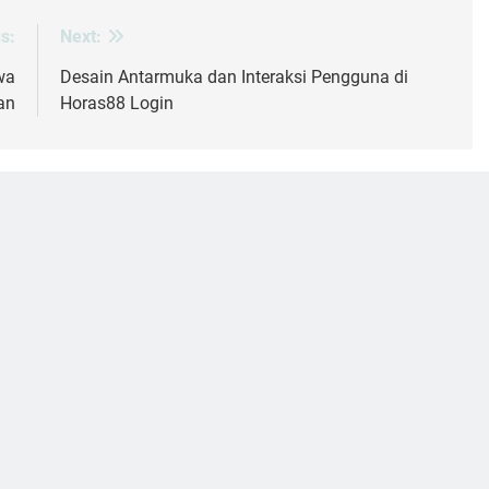
s:
Next:
wa
Desain Antarmuka dan Interaksi Pengguna di
an
Horas88 Login