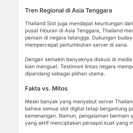
Tren Regional di Asia Tenggara
Thailand Slot juga mendapat keuntungan dari
pusat hiburan di Asia Tenggara, Thailand me
pemain di negara tetangga. Dukungan budaya 
mempercepat pertumbuhan server di sana.
Dengan semakin banyaknya diskusi di media so
kian menguat. Testimoni lintas negara memp
dipandang sebagai pilihan utama.
Fakta vs. Mitos
Meski banyak yang menyebut server Thailand 
bahwa semua slot digital tetap bergantung 
kemenangan. Namun, pengalaman bermain yan
yang aktif menciptakan persepsi kuat yang m