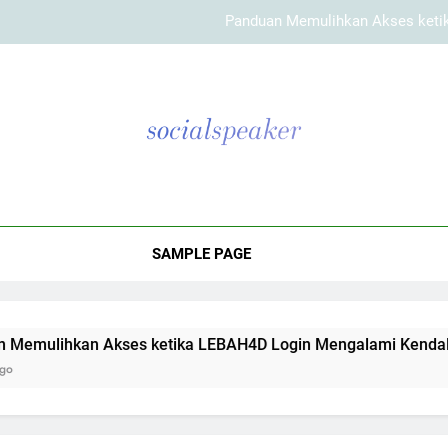
Panduan Memulihkan Akses keti
Panduan Memulihkan Akses Sa
Panduan Menggunakan Bookmark untu
Panduan Memulihkan Akses ketika
ial Speaker
Panduan Memulihkan Akses keti
n Kehadiran Media Sosial Anda Dengan Layanan Pemasaran Dari
Panduan Memulihkan Akses Sa
SAMPLE PAGE
Panduan Menggunakan Bookmark untu
 Akses ketika LEBAH4D Login Mengalami Kendala
Pand
2 Wee