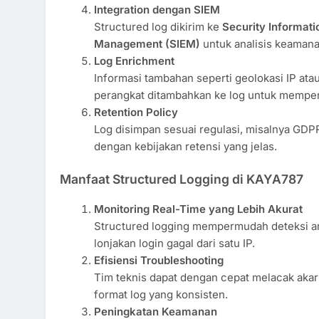
Integration dengan SIEM
Structured log dikirim ke
Security Informati
Management (SIEM)
untuk analisis keamana
Log Enrichment
Informasi tambahan seperti geolokasi IP atau
perangkat ditambahkan ke log untuk memper
Retention Policy
Log disimpan sesuai regulasi, misalnya GDPR
dengan kebijakan retensi yang jelas.
Manfaat Structured Logging di KAYA787
Monitoring Real-Time yang Lebih Akurat
Structured logging mempermudah deteksi an
lonjakan login gagal dari satu IP.
Efisiensi Troubleshooting
Tim teknis dapat dengan cepat melacak akar
format log yang konsisten.
Peningkatan Keamanan