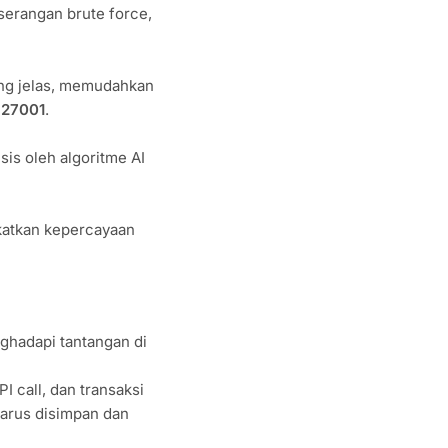
serangan brute force,
ang jelas, memudahkan
 27001
.
sis oleh algoritme AI
gkatkan kepercayaan
ghadapi tantangan di
PI call, dan transaksi
harus disimpan dan