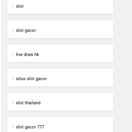
slot
slot gacor
live draw hk
situs slot gacor
slot thailand
slot gacor 777