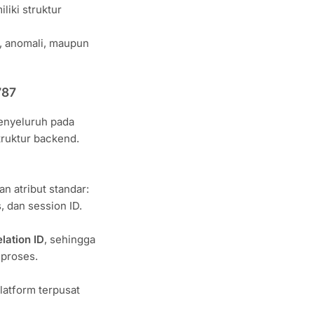
liki struktur
, anomali, maupun
787
enyeluruh pada
truktur backend.
 atribut standar:
, dan session ID.
lation ID
, sehingga
 proses.
latform terpusat