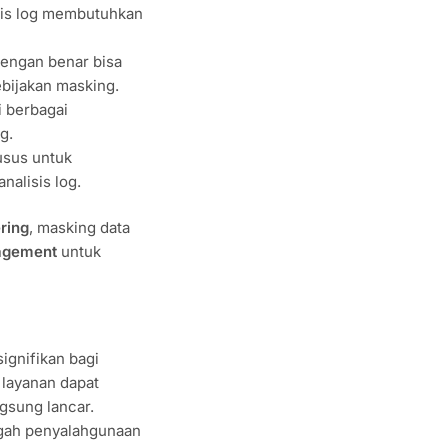
is log membutuhkan
 dengan benar bisa
ebijakan masking.
 berbagai
g.
usus untuk
alisis log.
ering
, masking data
agement
untuk
ignifikan bagi
 layanan dapat
ngsung lancar.
egah penyalahgunaan