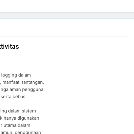
tivitas
d logging dalam
 manfaat, tantangan,
engalaman pengguna.
, serta bebas
ting dalam sistem
ak hanya digunakan
er utama dalam
. Namun, penggunaan