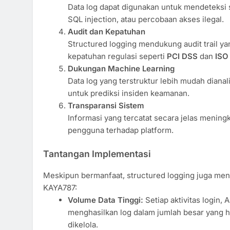
Data log dapat digunakan untuk mendeteksi 
SQL injection, atau percobaan akses ilegal.
Audit dan Kepatuhan
Structured logging mendukung audit trail y
kepatuhan regulasi seperti
PCI DSS
dan
ISO
Dukungan Machine Learning
Data log yang terstruktur lebih mudah dianali
untuk prediksi insiden keamanan.
Transparansi Sistem
Informasi yang tercatat secara jelas menin
pengguna terhadap platform.
Tantangan Implementasi
Meskipun bermanfaat, structured logging juga men
KAYA787:
Volume Data Tinggi:
Setiap aktivitas login, A
menghasilkan log dalam jumlah besar yang 
dikelola.