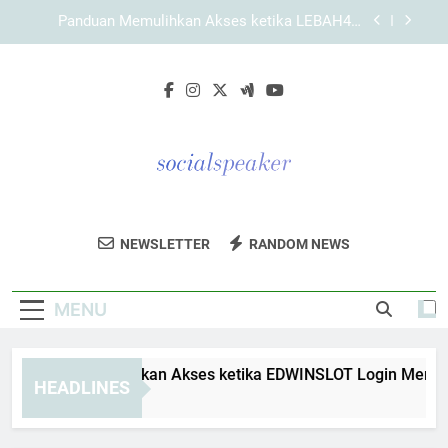
Skip
Panduan Memulihkan Akses Saat Login KAYA787
to
Mengalami Kendala
content
Panduan Menggunakan Bookmark untuk
Menyimpan Halaman KAYA787 Login
Panduan Memulihkan Akses ketika EDWINSLOT
Login Mengalami Kendala
Panduan Memulihkan Akses ketika LEBAH4D
Login Mengalami Kendala
Panduan Memulihkan Akses Saat Login KAYA787
Mengalami Kendala
Social Speaker
Tingkatkan Kehadiran Media Sosial Anda
Panduan Menggunakan Bookmark untuk
NEWSLETTER
RANDOM NEWS
Menyimpan Halaman KAYA787 Login
Dengan Layanan Pemasaran Dari Social
Speaker. Solusi Untuk Bisnis Modern.
MENU
anduan Memulihkan Akses ketika EDWINSLOT Login Mengala
HEADLINES
 Weeks Ago