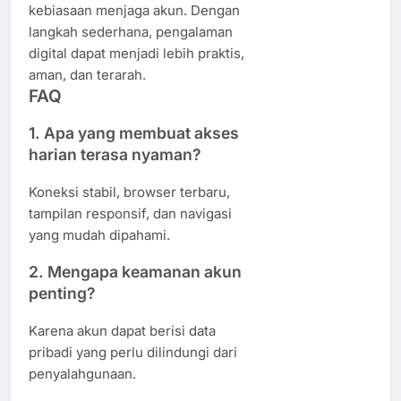
kebiasaan menjaga akun. Dengan
langkah sederhana, pengalaman
digital dapat menjadi lebih praktis,
aman, dan terarah.
FAQ
1. Apa yang membuat akses
harian terasa nyaman?
Koneksi stabil, browser terbaru,
tampilan responsif, dan navigasi
yang mudah dipahami.
2. Mengapa keamanan akun
penting?
Karena akun dapat berisi data
pribadi yang perlu dilindungi dari
penyalahgunaan.