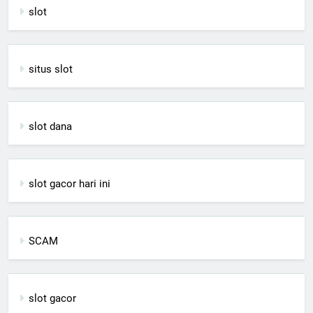
slot
situs slot
slot dana
slot gacor hari ini
SCAM
slot gacor