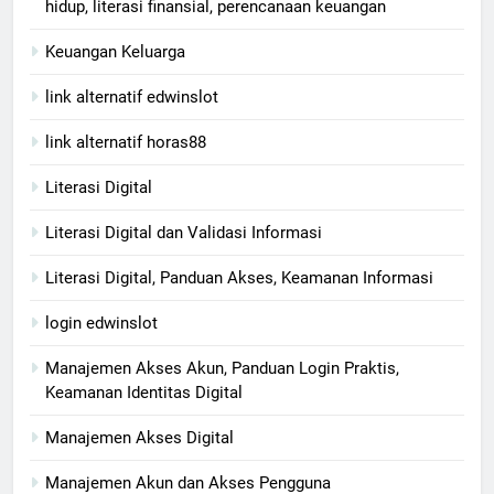
hidup, literasi finansial, perencanaan keuangan
Keuangan Keluarga
link alternatif edwinslot
link alternatif horas88
Literasi Digital
Literasi Digital dan Validasi Informasi
Literasi Digital, Panduan Akses, Keamanan Informasi
login edwinslot
Manajemen Akses Akun, Panduan Login Praktis,
Keamanan Identitas Digital
Manajemen Akses Digital
Manajemen Akun dan Akses Pengguna