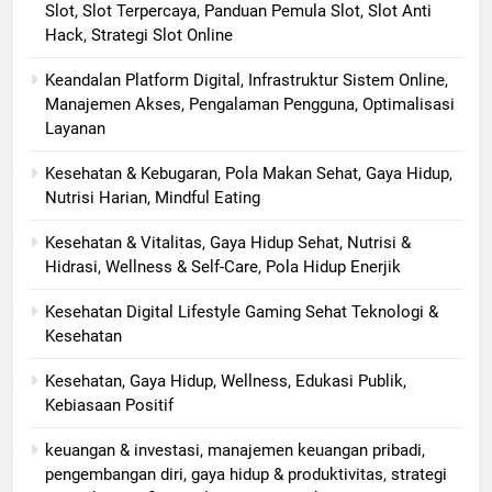
Slot, Slot Terpercaya, Panduan Pemula Slot, Slot Anti
Hack, Strategi Slot Online
Keandalan Platform Digital, Infrastruktur Sistem Online,
Manajemen Akses, Pengalaman Pengguna, Optimalisasi
Layanan
Kesehatan & Kebugaran, Pola Makan Sehat, Gaya Hidup,
Nutrisi Harian, Mindful Eating
Kesehatan & Vitalitas, Gaya Hidup Sehat, Nutrisi &
Hidrasi, Wellness & Self-Care, Pola Hidup Enerjik
Kesehatan Digital Lifestyle Gaming Sehat Teknologi &
Kesehatan
Kesehatan, Gaya Hidup, Wellness, Edukasi Publik,
Kebiasaan Positif
keuangan & investasi, manajemen keuangan pribadi,
pengembangan diri, gaya hidup & produktivitas, strategi