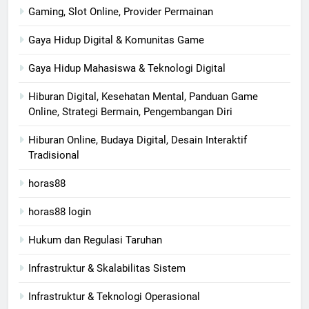
Gaming, Slot Online, Provider Permainan
Gaya Hidup Digital & Komunitas Game
Gaya Hidup Mahasiswa & Teknologi Digital
Hiburan Digital, Kesehatan Mental, Panduan Game
Online, Strategi Bermain, Pengembangan Diri
Hiburan Online, Budaya Digital, Desain Interaktif
Tradisional
horas88
horas88 login
Hukum dan Regulasi Taruhan
Infrastruktur & Skalabilitas Sistem
Infrastruktur & Teknologi Operasional