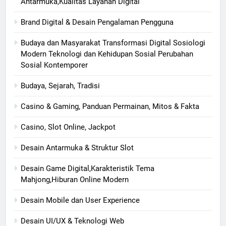
Antarmuka,Kualitas Layanan Digital
Brand Digital & Desain Pengalaman Pengguna
Budaya dan Masyarakat Transformasi Digital Sosiologi
Modern Teknologi dan Kehidupan Sosial Perubahan
Sosial Kontemporer
Budaya, Sejarah, Tradisi
Casino & Gaming, Panduan Permainan, Mitos & Fakta
Casino, Slot Online, Jackpot
Desain Antarmuka & Struktur Slot
Desain Game Digital,Karakteristik Tema
Mahjong,Hiburan Online Modern
Desain Mobile dan User Experience
Desain UI/UX & Teknologi Web