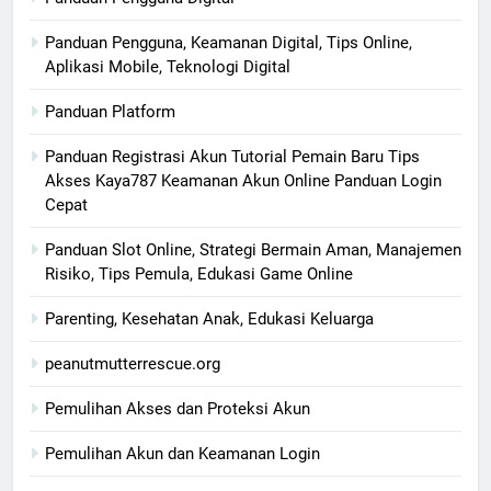
Panduan Pengguna, Keamanan Digital, Tips Online,
Aplikasi Mobile, Teknologi Digital
Panduan Platform
Panduan Registrasi Akun Tutorial Pemain Baru Tips
Akses Kaya787 Keamanan Akun Online Panduan Login
Cepat
Panduan Slot Online, Strategi Bermain Aman, Manajemen
Risiko, Tips Pemula, Edukasi Game Online
Parenting, Kesehatan Anak, Edukasi Keluarga
peanutmutterrescue.org
Pemulihan Akses dan Proteksi Akun
Pemulihan Akun dan Keamanan Login