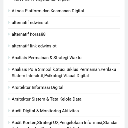
Akses Platform dan Keamanan Digital
alternatif edwinslot
alternatif horas88
alternatif link edwinslot
Analisis Permainan & Strategi Waktu
Analisis Pola Simbolik,Studi Siklus Permainan,Perilaku
Sistem Interaktif,Psikologi Visual Digital
Arsitektur Informasi Digital
Arsitektur Sistem & Tata Kelola Data
Audit Digital & Monitoring Aktivitas
Audit Konten,Strategi UX,Pengelolaan Informasi,Standar