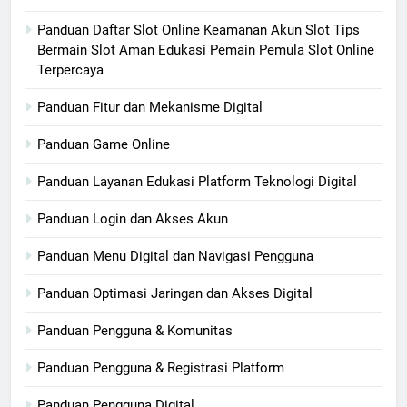
Panduan Daftar Slot Online Keamanan Akun Slot Tips
Bermain Slot Aman Edukasi Pemain Pemula Slot Online
Terpercaya
Panduan Fitur dan Mekanisme Digital
Panduan Game Online
Panduan Layanan Edukasi Platform Teknologi Digital
Panduan Login dan Akses Akun
Panduan Menu Digital dan Navigasi Pengguna
Panduan Optimasi Jaringan dan Akses Digital
Panduan Pengguna & Komunitas
Panduan Pengguna & Registrasi Platform
Panduan Pengguna Digital