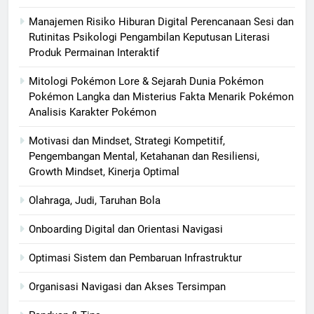
Manajemen Risiko Hiburan Digital Perencanaan Sesi dan
Rutinitas Psikologi Pengambilan Keputusan Literasi
Produk Permainan Interaktif
Mitologi Pokémon Lore & Sejarah Dunia Pokémon
Pokémon Langka dan Misterius Fakta Menarik Pokémon
Analisis Karakter Pokémon
Motivasi dan Mindset, Strategi Kompetitif,
Pengembangan Mental, Ketahanan dan Resiliensi,
Growth Mindset, Kinerja Optimal
Olahraga, Judi, Taruhan Bola
Onboarding Digital dan Orientasi Navigasi
Optimasi Sistem dan Pembaruan Infrastruktur
Organisasi Navigasi dan Akses Tersimpan