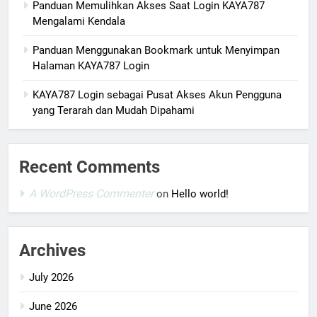
Panduan Memulihkan Akses Saat Login KAYA787
Mengalami Kendala
Panduan Menggunakan Bookmark untuk Menyimpan
Halaman KAYA787 Login
KAYA787 Login sebagai Pusat Akses Akun Pengguna
yang Terarah dan Mudah Dipahami
Recent Comments
A WordPress Commenter
on
Hello world!
Archives
July 2026
June 2026