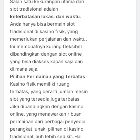
Salah satu kekurangan utama dari
slot tradisional adalah
keterbatasan lokasi dan waktu
.
Anda hanya bisa bermain slot
tradisional di kasino fisik, yang
memerlukan perjalanan dan waktu.
Ini membuatnya kurang fleksibel
dibandingkan dengan slot online
yang bisa diakses kapan saja dan
di mana saja.
Pilihan Permainan yang Terbatas
Kasino fisik memiliki ruang
terbatas, yang berarti jumlah mesin
slot yang tersedia juga terbatas.
Jika dibandingkan dengan kasino
online, yang menawarkan ribuan
permainan dari berbagai penyedia
perangkat lunak, pilihan di kasino
tradisional jauh lebih sedikit. Hal