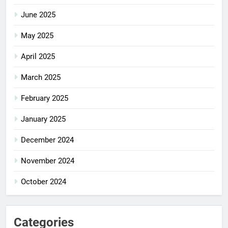
June 2025
May 2025
April 2025
March 2025
February 2025
January 2025
December 2024
November 2024
October 2024
Categories