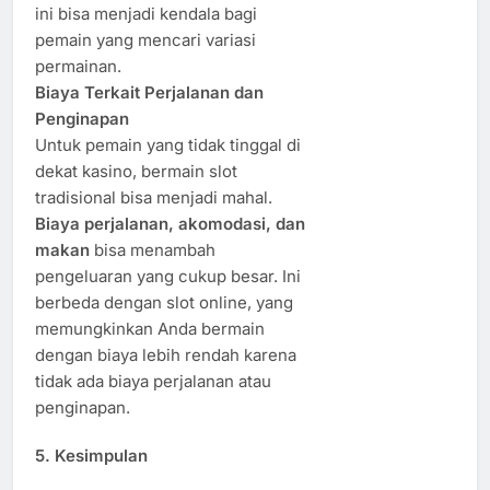
ini bisa menjadi kendala bagi
pemain yang mencari variasi
permainan.
Biaya Terkait Perjalanan dan
Penginapan
Untuk pemain yang tidak tinggal di
dekat kasino, bermain slot
tradisional bisa menjadi mahal.
Biaya perjalanan, akomodasi, dan
makan
bisa menambah
pengeluaran yang cukup besar. Ini
berbeda dengan slot online, yang
memungkinkan Anda bermain
dengan biaya lebih rendah karena
tidak ada biaya perjalanan atau
penginapan.
5.
Kesimpulan