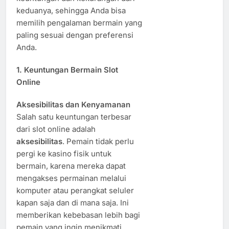
keduanya, sehingga Anda bisa
memilih pengalaman bermain yang
paling sesuai dengan preferensi
Anda.
1.
Keuntungan Bermain Slot
Online
Aksesibilitas dan Kenyamanan
Salah satu keuntungan terbesar
dari slot online adalah
aksesibilitas
. Pemain tidak perlu
pergi ke kasino fisik untuk
bermain, karena mereka dapat
mengakses permainan melalui
komputer atau perangkat seluler
kapan saja dan di mana saja. Ini
memberikan kebebasan lebih bagi
pemain yang ingin menikmati