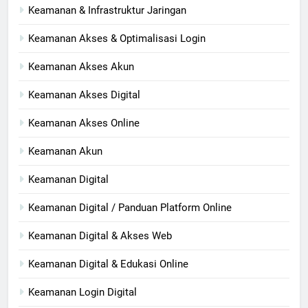
Keamanan & Infrastruktur Jaringan
Keamanan Akses & Optimalisasi Login
Keamanan Akses Akun
Keamanan Akses Digital
Keamanan Akses Online
Keamanan Akun
Keamanan Digital
Keamanan Digital / Panduan Platform Online
Keamanan Digital & Akses Web
Keamanan Digital & Edukasi Online
Keamanan Login Digital