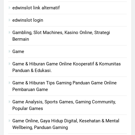
edwinslot link alternatif
edwinslot login
Gambling, Slot Machines, Kasino Online, Strategi
Bermain
Game
Game & Hiburan Game Online Kooperatif & Komunitas
Panduan & Edukasi.
Game & Hiburan Tips Gaming Panduan Game Online
Pembaruan Game
Game Analysis, Sports Games, Gaming Community,
Popular Games
Game Online, Gaya Hidup Digital, Kesehatan & Mental
Wellbeing, Panduan Gaming