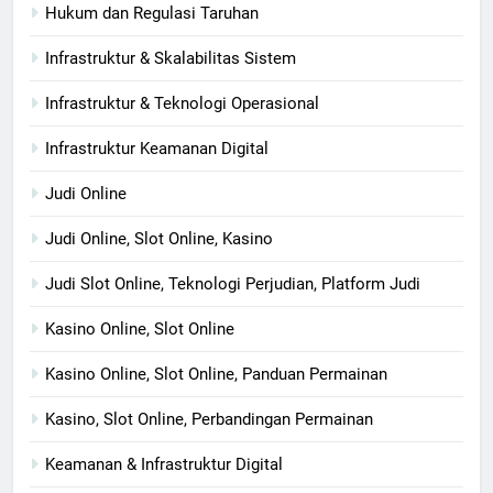
Hukum dan Regulasi Taruhan
Infrastruktur & Skalabilitas Sistem
Infrastruktur & Teknologi Operasional
Infrastruktur Keamanan Digital
Judi Online
Judi Online, Slot Online, Kasino
Judi Slot Online, Teknologi Perjudian, Platform Judi
Kasino Online, Slot Online
Kasino Online, Slot Online, Panduan Permainan
Kasino, Slot Online, Perbandingan Permainan
Keamanan & Infrastruktur Digital