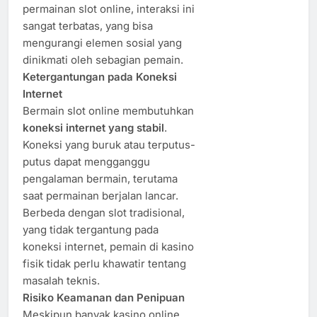
permainan slot online, interaksi ini
sangat terbatas, yang bisa
mengurangi elemen sosial yang
dinikmati oleh sebagian pemain.
Ketergantungan pada Koneksi
Internet
Bermain slot online membutuhkan
koneksi internet yang stabil
.
Koneksi yang buruk atau terputus-
putus dapat mengganggu
pengalaman bermain, terutama
saat permainan berjalan lancar.
Berbeda dengan slot tradisional,
yang tidak tergantung pada
koneksi internet, pemain di kasino
fisik tidak perlu khawatir tentang
masalah teknis.
Risiko Keamanan dan Penipuan
Meskipun banyak kasino online