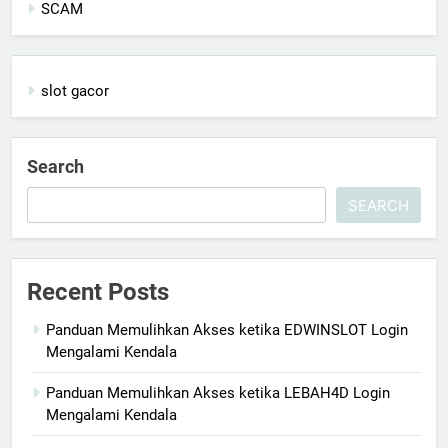
SCAM
slot gacor
Search
SEARCH
Recent Posts
Panduan Memulihkan Akses ketika EDWINSLOT Login
Mengalami Kendala
Panduan Memulihkan Akses ketika LEBAH4D Login
Mengalami Kendala