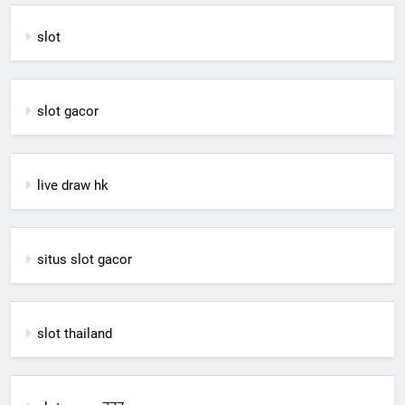
slot
slot gacor
live draw hk
situs slot gacor
slot thailand