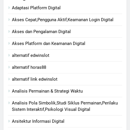
Adaptasi Platform Digital
Akses Cepat,Pengguna Aktif,Keamanan Login Digital
Akses dan Pengalaman Digital
Akses Platform dan Keamanan Digital
alternatif edwinslot
alternatif horas88
alternatif link edwinslot
Analisis Permainan & Strategi Waktu
Analisis Pola Simbolik,Studi Siklus Permainan,Perilaku
Sistem Interaktif,Psikologi Visual Digital
Arsitektur Informasi Digital