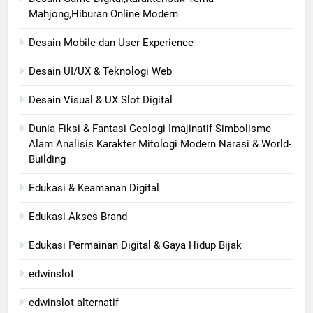
Mahjong,Hiburan Online Modern
Desain Mobile dan User Experience
Desain UI/UX & Teknologi Web
Desain Visual & UX Slot Digital
Dunia Fiksi & Fantasi Geologi Imajinatif Simbolisme
Alam Analisis Karakter Mitologi Modern Narasi & World-
Building
Edukasi & Keamanan Digital
Edukasi Akses Brand
Edukasi Permainan Digital & Gaya Hidup Bijak
edwinslot
edwinslot alternatif