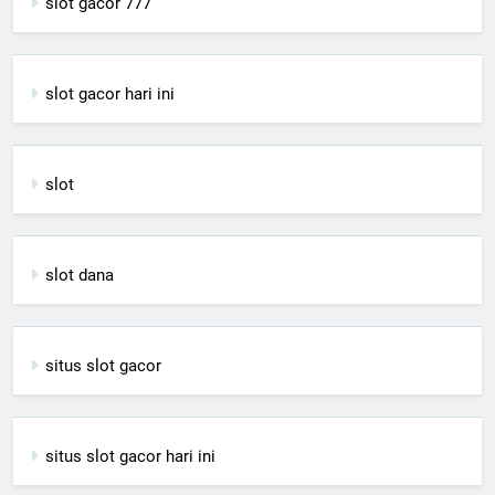
slot gacor 777
slot gacor hari ini
slot
slot dana
situs slot gacor
situs slot gacor hari ini