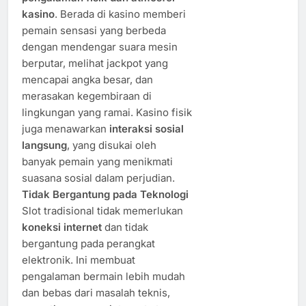
kasino
. Berada di kasino memberi
pemain sensasi yang berbeda
dengan mendengar suara mesin
berputar, melihat jackpot yang
mencapai angka besar, dan
merasakan kegembiraan di
lingkungan yang ramai. Kasino fisik
juga menawarkan
interaksi sosial
langsung
, yang disukai oleh
banyak pemain yang menikmati
suasana sosial dalam perjudian.
Tidak Bergantung pada Teknologi
Slot tradisional tidak memerlukan
koneksi internet
dan tidak
bergantung pada perangkat
elektronik. Ini membuat
pengalaman bermain lebih mudah
dan bebas dari masalah teknis,