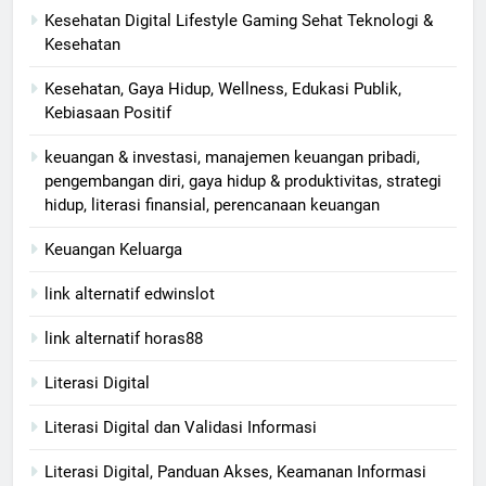
Kesehatan Digital Lifestyle Gaming Sehat Teknologi &
Kesehatan
Kesehatan, Gaya Hidup, Wellness, Edukasi Publik,
Kebiasaan Positif
keuangan & investasi, manajemen keuangan pribadi,
pengembangan diri, gaya hidup & produktivitas, strategi
hidup, literasi finansial, perencanaan keuangan
Keuangan Keluarga
link alternatif edwinslot
link alternatif horas88
Literasi Digital
Literasi Digital dan Validasi Informasi
Literasi Digital, Panduan Akses, Keamanan Informasi