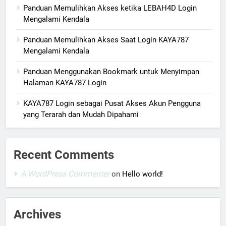
Panduan Memulihkan Akses ketika LEBAH4D Login
Mengalami Kendala
Panduan Memulihkan Akses Saat Login KAYA787
Mengalami Kendala
Panduan Menggunakan Bookmark untuk Menyimpan
Halaman KAYA787 Login
KAYA787 Login sebagai Pusat Akses Akun Pengguna
yang Terarah dan Mudah Dipahami
Recent Comments
A WordPress Commenter
on
Hello world!
Archives