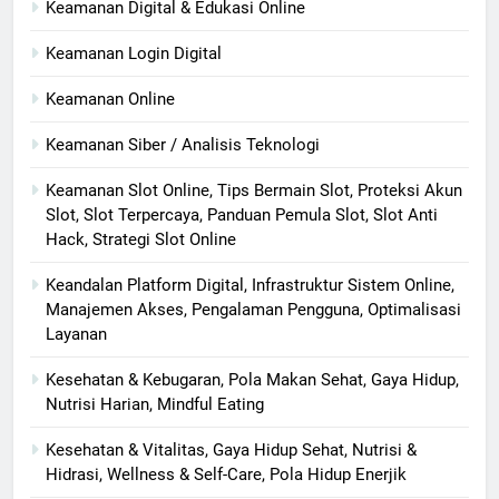
Keamanan Digital & Edukasi Online
Keamanan Login Digital
Keamanan Online
Keamanan Siber / Analisis Teknologi
Keamanan Slot Online, Tips Bermain Slot, Proteksi Akun
Slot, Slot Terpercaya, Panduan Pemula Slot, Slot Anti
Hack, Strategi Slot Online
Keandalan Platform Digital, Infrastruktur Sistem Online,
Manajemen Akses, Pengalaman Pengguna, Optimalisasi
Layanan
Kesehatan & Kebugaran, Pola Makan Sehat, Gaya Hidup,
Nutrisi Harian, Mindful Eating
Kesehatan & Vitalitas, Gaya Hidup Sehat, Nutrisi &
Hidrasi, Wellness & Self-Care, Pola Hidup Enerjik