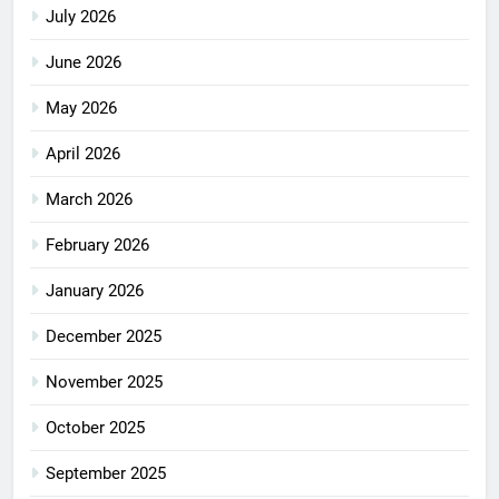
July 2026
June 2026
May 2026
April 2026
March 2026
February 2026
January 2026
December 2025
November 2025
October 2025
September 2025