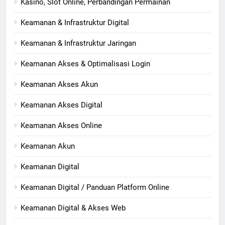
Kasino, Slot Online, Perbandingan Permainan
Keamanan & Infrastruktur Digital
Keamanan & Infrastruktur Jaringan
Keamanan Akses & Optimalisasi Login
Keamanan Akses Akun
Keamanan Akses Digital
Keamanan Akses Online
Keamanan Akun
Keamanan Digital
Keamanan Digital / Panduan Platform Online
Keamanan Digital & Akses Web