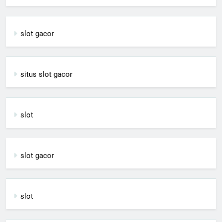
slot gacor
situs slot gacor
slot
slot gacor
slot