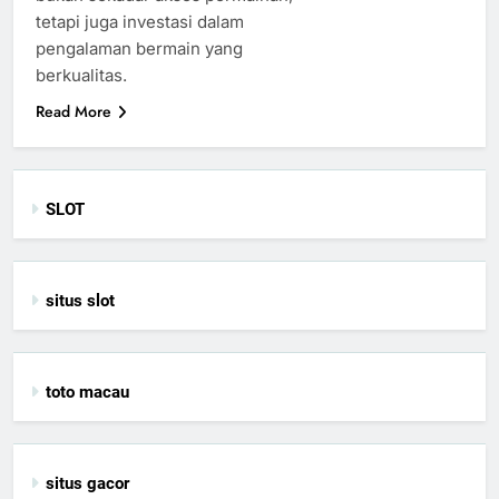
tetapi juga investasi dalam
pengalaman bermain yang
berkualitas.
Read More
SLOT
situs slot
toto macau
situs gacor