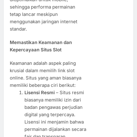
sehingga performa permainan
tetap lancar meskipun
menggunakan jaringan internet
standar.
Memastikan Keamanan dan
Kepercayaan Situs Slot
Keamanan adalah aspek paling
krusial dalam memilih link slot
online. Situs yang aman biasanya
memiliki beberapa ciri berikut:
Lisensi Resmi
– Situs resmi
biasanya memiliki izin dari
badan pengawas perjudian
digital yang terpercaya.
Lisensi ini menjamin bahwa
permainan dijalankan secara
fair dan transparan.