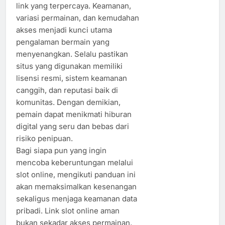
link yang terpercaya. Keamanan,
variasi permainan, dan kemudahan
akses menjadi kunci utama
pengalaman bermain yang
menyenangkan. Selalu pastikan
situs yang digunakan memiliki
lisensi resmi, sistem keamanan
canggih, dan reputasi baik di
komunitas. Dengan demikian,
pemain dapat menikmati hiburan
digital yang seru dan bebas dari
risiko penipuan.
Bagi siapa pun yang ingin
mencoba keberuntungan melalui
slot online, mengikuti panduan ini
akan memaksimalkan kesenangan
sekaligus menjaga keamanan data
pribadi. Link slot online aman
bukan sekadar akses permainan,