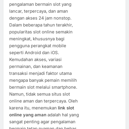
pengalaman bermain slot yang
lancar, terpercaya, dan aman
dengan akses 24 jam nonstop.
Dalam beberapa tahun terakhir,
popularitas slot online semakin
meningkat, khususnya bagi
pengguna perangkat mobile
seperti Android dan iOS.
Kemudahan akses, variasi
permainan, dan keamanan
transaksi menjadi faktor utama
mengapa banyak pemain memilih
bermain slot melalui smartphone.
Namun, tidak semua situs slot
online aman dan terpercaya. Oleh
karena itu, menemukan
link slot
online yang aman
adalah hal yang
sangat penting agar pengalaman
bermain tetap nyaman dan bebas