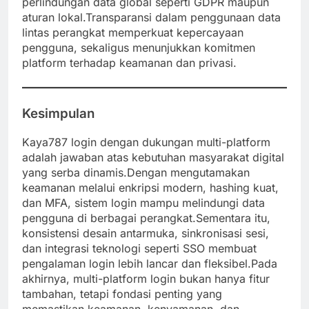
perlindungan data global seperti GDPR maupun
aturan lokal.Transparansi dalam penggunaan data
lintas perangkat memperkuat kepercayaan
pengguna, sekaligus menunjukkan komitmen
platform terhadap keamanan dan privasi.
Kesimpulan
Kaya787 login dengan dukungan multi-platform
adalah jawaban atas kebutuhan masyarakat digital
yang serba dinamis.Dengan mengutamakan
keamanan melalui enkripsi modern, hashing kuat,
dan MFA, sistem login mampu melindungi data
pengguna di berbagai perangkat.Sementara itu,
konsistensi desain antarmuka, sinkronisasi sesi,
dan integrasi teknologi seperti SSO membuat
pengalaman login lebih lancar dan fleksibel.Pada
akhirnya, multi-platform login bukan hanya fitur
tambahan, tetapi fondasi penting yang
memastikan keamanan, kenyamanan, dan