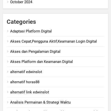
October 2024
Categories
Adaptasi Platform Digital
Akses Cepat,Pengguna Aktif,Keamanan Login Digital
Akses dan Pengalaman Digital
Akses Platform dan Keamanan Digital
alternatif edwinslot
alternatif horas88
alternatif link edwinslot
Analisis Permainan & Strategi Waktu