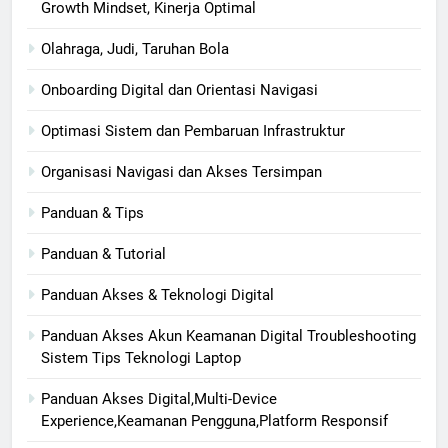
Growth Mindset, Kinerja Optimal
Olahraga, Judi, Taruhan Bola
Onboarding Digital dan Orientasi Navigasi
Optimasi Sistem dan Pembaruan Infrastruktur
Organisasi Navigasi dan Akses Tersimpan
Panduan & Tips
Panduan & Tutorial
Panduan Akses & Teknologi Digital
Panduan Akses Akun Keamanan Digital Troubleshooting
Sistem Tips Teknologi Laptop
Panduan Akses Digital,Multi-Device
Experience,Keamanan Pengguna,Platform Responsif