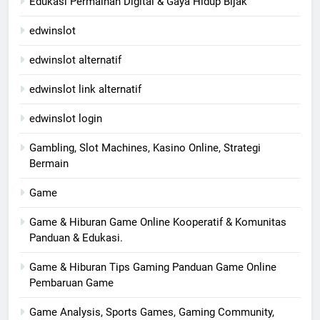
Edukasi Permainan Digital & Gaya Hidup Bijak
edwinslot
edwinslot alternatif
edwinslot link alternatif
edwinslot login
Gambling, Slot Machines, Kasino Online, Strategi
Bermain
Game
Game & Hiburan Game Online Kooperatif & Komunitas
Panduan & Edukasi.
Game & Hiburan Tips Gaming Panduan Game Online
Pembaruan Game
Game Analysis, Sports Games, Gaming Community,