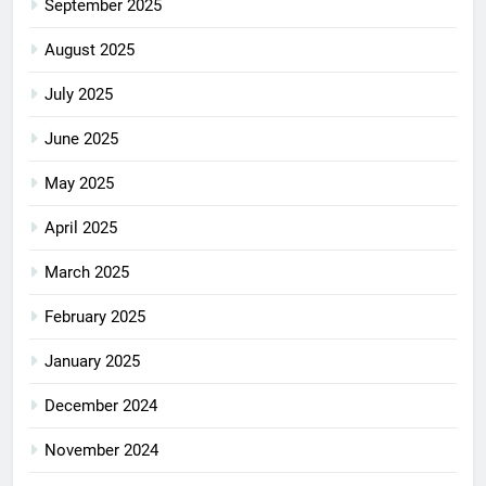
September 2025
August 2025
July 2025
June 2025
May 2025
April 2025
March 2025
February 2025
January 2025
December 2024
November 2024