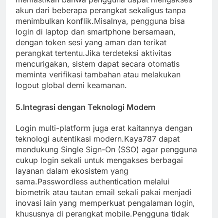
akun dari beberapa perangkat sekaligus tanpa
menimbulkan konflik.Misalnya, pengguna bisa
login di laptop dan smartphone bersamaan,
dengan token sesi yang aman dan terikat
perangkat tertentu.Jika terdeteksi aktivitas
mencurigakan, sistem dapat secara otomatis
meminta verifikasi tambahan atau melakukan
logout global demi keamanan.
5.Integrasi dengan Teknologi Modern
Login multi-platform juga erat kaitannya dengan
teknologi autentikasi modern.Kaya787 dapat
mendukung Single Sign-On (SSO) agar pengguna
cukup login sekali untuk mengakses berbagai
layanan dalam ekosistem yang
sama.Passwordless authentication melalui
biometrik atau tautan email sekali pakai menjadi
inovasi lain yang memperkuat pengalaman login,
khususnya di perangkat mobile.Pengguna tidak