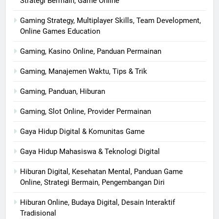
Strategi Bermain, Game Online
Gaming Strategy, Multiplayer Skills, Team Development,
Online Games Education
Gaming, Kasino Online, Panduan Permainan
Gaming, Manajemen Waktu, Tips & Trik
Gaming, Panduan, Hiburan
Gaming, Slot Online, Provider Permainan
Gaya Hidup Digital & Komunitas Game
Gaya Hidup Mahasiswa & Teknologi Digital
Hiburan Digital, Kesehatan Mental, Panduan Game
Online, Strategi Bermain, Pengembangan Diri
Hiburan Online, Budaya Digital, Desain Interaktif
Tradisional