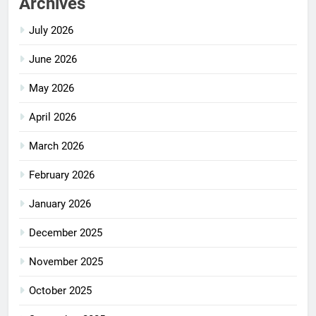
Archives
July 2026
June 2026
May 2026
April 2026
March 2026
February 2026
January 2026
December 2025
November 2025
October 2025