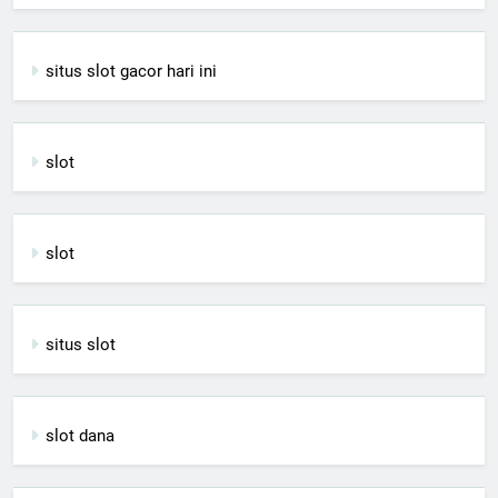
situs slot gacor hari ini
slot
slot
situs slot
slot dana