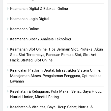
Keamanan Digital & Edukasi Online
Keamanan Login Digital
Keamanan Online
Keamanan Siber / Analisis Teknologi
Keamanan Slot Online, Tips Bermain Slot, Proteksi Akun
Slot, Slot Terpercaya, Panduan Pemula Slot, Slot Anti
Hack, Strategi Slot Online
Keandalan Platform Digital, Infrastruktur Sistem Online,
Manajemen Akses, Pengalaman Pengguna, Optimalisasi
Layanan
Kesehatan & Kebugaran, Pola Makan Sehat, Gaya Hidup,
Nutrisi Harian, Mindful Eating
Kesehatan & Vitalitas, Gaya Hidup Sehat, Nutrisi &