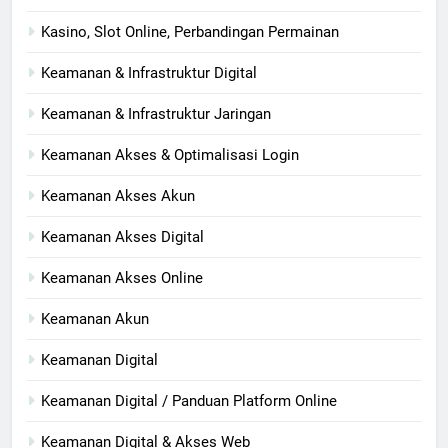
Kasino, Slot Online, Perbandingan Permainan
Keamanan & Infrastruktur Digital
Keamanan & Infrastruktur Jaringan
Keamanan Akses & Optimalisasi Login
Keamanan Akses Akun
Keamanan Akses Digital
Keamanan Akses Online
Keamanan Akun
Keamanan Digital
Keamanan Digital / Panduan Platform Online
Keamanan Digital & Akses Web