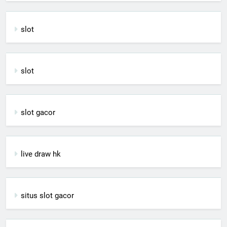
slot
slot
slot gacor
live draw hk
situs slot gacor