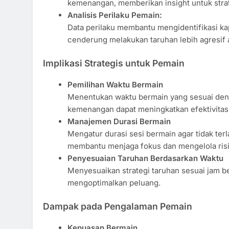
kemenangan, memberikan insight untuk strat
Analisis Perilaku Pemain:
Data perilaku membantu mengidentifikasi k
cenderung melakukan taruhan lebih agresif a
Implikasi Strategis untuk Pemain
Pemilihan Waktu Bermain
Menentukan waktu bermain yang sesuai den
kemenangan dapat meningkatkan efektivitas
Manajemen Durasi Bermain
Mengatur durasi sesi bermain agar tidak terl
membantu menjaga fokus dan mengelola risi
Penyesuaian Taruhan Berdasarkan Waktu
Menyesuaikan strategi taruhan sesuai jam b
mengoptimalkan peluang.
Dampak pada Pengalaman Pemain
Kepuasan Bermain