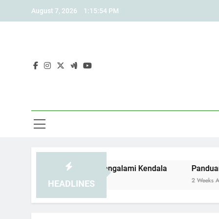
Skip
August 7, 2026
1:15:55 PM
to
content
Soc
Tingkatka
WINSLOT Login Mengalami Kendala
Panduan Memulihka
2 Weeks Ago
HEADLINES