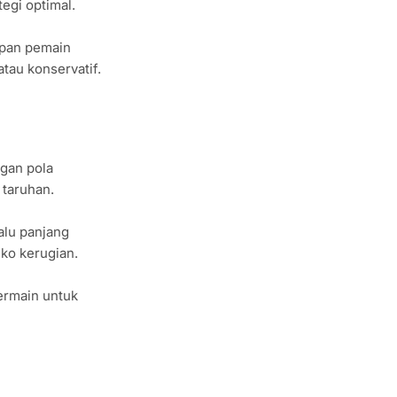
egi optimal.
apan pemain
tau konservatif.
gan pola
 taruhan.
alu panjang
ko kerugian.
ermain untuk