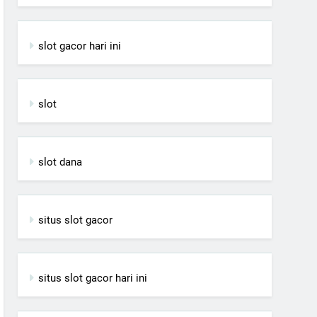
slot gacor hari ini
slot
slot dana
situs slot gacor
situs slot gacor hari ini