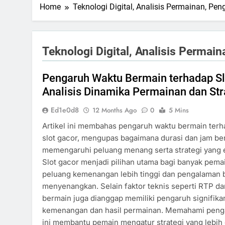
Home
Teknologi Digital, Analisis Permainan, P
Teknologi Digital, Analisis Perma
Pengaruh Waktu Bermain terhadap Sl
Analisis Dinamika Permainan dan St
Ed1e0d8
12 Months Ago
0
5 Mins
Artikel ini membahas pengaruh waktu bermain terha
slot gacor, mengupas bagaimana durasi dan jam be
memengaruhi peluang menang serta strategi yang e
Slot gacor menjadi pilihan utama bagi banyak pema
peluang kemenangan lebih tinggi dan pengalaman 
menyenangkan. Selain faktor teknis seperti RTP dan 
bermain juga dianggap memiliki pengaruh signifika
kemenangan dan hasil permainan. Memahami peng
ini membantu pemain mengatur strategi yang lebih 