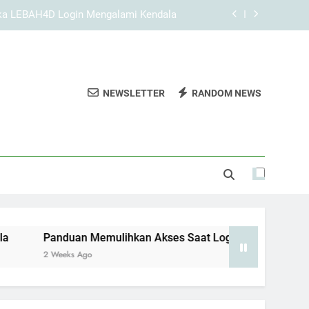
ka LEBAH4D Login Mengalami Kendala
at Login KAYA787 Mengalami Kendala
k Menyimpan Halaman KAYA787 Login
NEWSLETTER
RANDOM NEWS
 EDWINSLOT Login Mengalami Kendala
ka LEBAH4D Login Mengalami Kendala
 Social Speaker. Solusi Untuk Bisnis Modern.
at Login KAYA787 Mengalami Kendala
k Menyimpan Halaman KAYA787 Login
duan Memulihkan Akses Saat Login KAYA787 Mengalami Ken
eks Ago