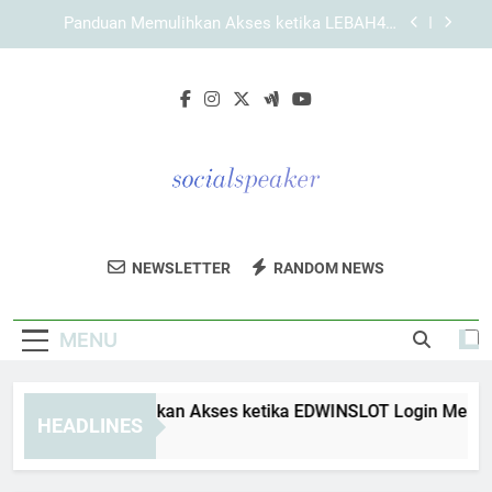
Skip
Panduan Memulihkan Akses Saat Login KAYA787
to
Mengalami Kendala
content
Panduan Menggunakan Bookmark untuk
Menyimpan Halaman KAYA787 Login
Panduan Memulihkan Akses ketika EDWINSLOT
Login Mengalami Kendala
Panduan Memulihkan Akses ketika LEBAH4D
Login Mengalami Kendala
Panduan Memulihkan Akses Saat Login KAYA787
Mengalami Kendala
Social Speaker
Tingkatkan Kehadiran Media Sosial Anda
Panduan Menggunakan Bookmark untuk
NEWSLETTER
RANDOM NEWS
Menyimpan Halaman KAYA787 Login
Dengan Layanan Pemasaran Dari Social
Speaker. Solusi Untuk Bisnis Modern.
MENU
nduan Memulihkan Akses ketika EDWINSLOT Login Mengalam
HEADLINES
Weeks Ago