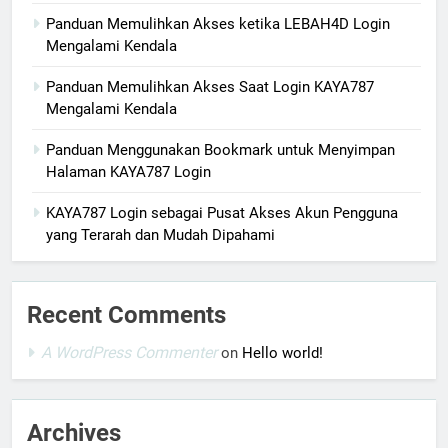
Panduan Memulihkan Akses ketika LEBAH4D Login
Mengalami Kendala
Panduan Memulihkan Akses Saat Login KAYA787
Mengalami Kendala
Panduan Menggunakan Bookmark untuk Menyimpan
Halaman KAYA787 Login
KAYA787 Login sebagai Pusat Akses Akun Pengguna
yang Terarah dan Mudah Dipahami
Recent Comments
A WordPress Commenter
on
Hello world!
Archives