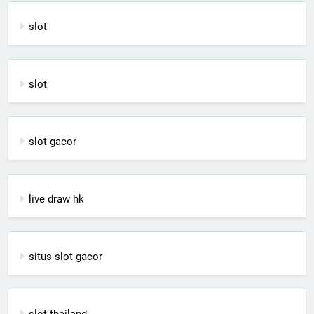
slot
slot
slot gacor
live draw hk
situs slot gacor
slot thailand