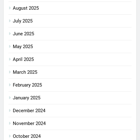
August 2025
July 2025
June 2025
May 2025
April 2025
March 2025
February 2025
January 2025
December 2024
November 2024
October 2024