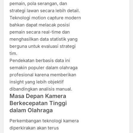
pemain, pola serangan, dan
strategi lawan secara lebih detail.
Teknologi motion capture modern
bahkan dapat melacak posisi
pemain secara real-time dan
menghasilkan data statistik yang
berguna untuk evaluasi strategi
tim.
Pendekatan berbasis data ini
semakin populer dalam olahraga
profesional karena memberikan
insight yang lebih objektif
dibandingkan analisis manual.
Masa Depan Kamera
Berkecepatan Tinggi
dalam Olahraga
Perkembangan teknologi kamera
diperkirakan akan terus