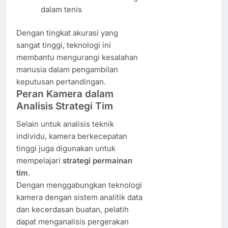
dalam tenis
Dengan tingkat akurasi yang
sangat tinggi, teknologi ini
membantu mengurangi kesalahan
manusia dalam pengambilan
keputusan pertandingan.
Peran Kamera dalam
Analisis Strategi Tim
Selain untuk analisis teknik
individu, kamera berkecepatan
tinggi juga digunakan untuk
mempelajari
strategi permainan
tim
.
Dengan menggabungkan teknologi
kamera dengan sistem analitik data
dan kecerdasan buatan, pelatih
dapat menganalisis pergerakan