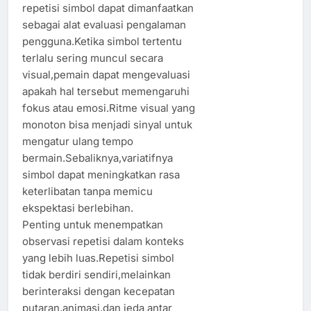
repetisi simbol dapat dimanfaatkan
sebagai alat evaluasi pengalaman
pengguna.Ketika simbol tertentu
terlalu sering muncul secara
visual,pemain dapat mengevaluasi
apakah hal tersebut memengaruhi
fokus atau emosi.Ritme visual yang
monoton bisa menjadi sinyal untuk
mengatur ulang tempo
bermain.Sebaliknya,variatifnya
simbol dapat meningkatkan rasa
keterlibatan tanpa memicu
ekspektasi berlebihan.
Penting untuk menempatkan
observasi repetisi dalam konteks
yang lebih luas.Repetisi simbol
tidak berdiri sendiri,melainkan
berinteraksi dengan kecepatan
putaran,animasi,dan jeda antar