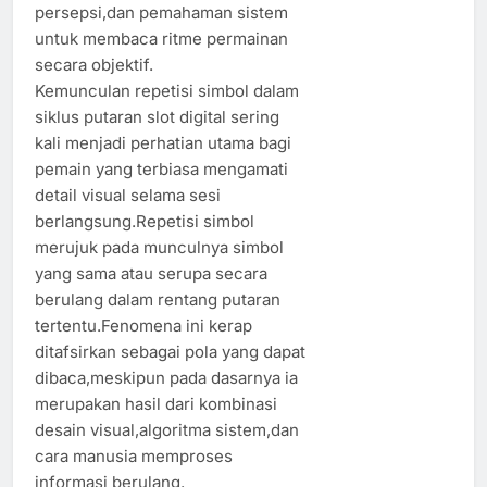
persepsi,dan pemahaman sistem
untuk membaca ritme permainan
secara objektif.
Kemunculan repetisi simbol dalam
siklus putaran slot digital sering
kali menjadi perhatian utama bagi
pemain yang terbiasa mengamati
detail visual selama sesi
berlangsung.Repetisi simbol
merujuk pada munculnya simbol
yang sama atau serupa secara
berulang dalam rentang putaran
tertentu.Fenomena ini kerap
ditafsirkan sebagai pola yang dapat
dibaca,meskipun pada dasarnya ia
merupakan hasil dari kombinasi
desain visual,algoritma sistem,dan
cara manusia memproses
informasi berulang.