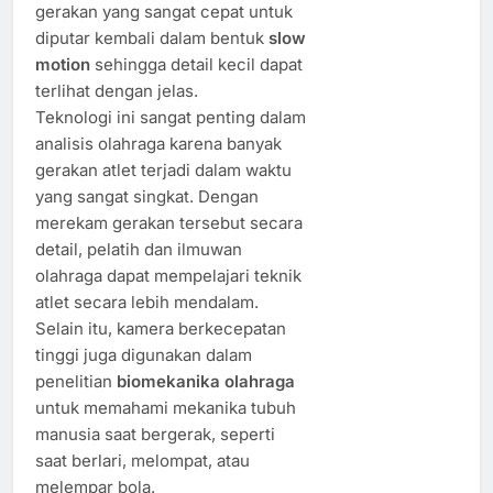
gerakan yang sangat cepat untuk
diputar kembali dalam bentuk
slow
motion
sehingga detail kecil dapat
terlihat dengan jelas.
Teknologi ini sangat penting dalam
analisis olahraga karena banyak
gerakan atlet terjadi dalam waktu
yang sangat singkat. Dengan
merekam gerakan tersebut secara
detail, pelatih dan ilmuwan
olahraga dapat mempelajari teknik
atlet secara lebih mendalam.
Selain itu, kamera berkecepatan
tinggi juga digunakan dalam
penelitian
biomekanika olahraga
untuk memahami mekanika tubuh
manusia saat bergerak, seperti
saat berlari, melompat, atau
melempar bola.