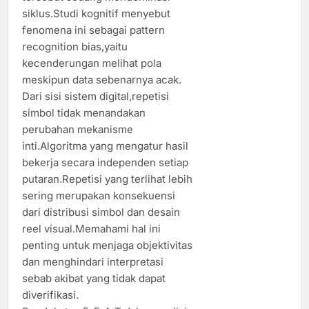
siklus.Studi kognitif menyebut
fenomena ini sebagai pattern
recognition bias,yaitu
kecenderungan melihat pola
meskipun data sebenarnya acak.
Dari sisi sistem digital,repetisi
simbol tidak menandakan
perubahan mekanisme
inti.Algoritma yang mengatur hasil
bekerja secara independen setiap
putaran.Repetisi yang terlihat lebih
sering merupakan konsekuensi
dari distribusi simbol dan desain
reel visual.Memahami hal ini
penting untuk menjaga objektivitas
dan menghindari interpretasi
sebab akibat yang tidak dapat
diverifikasi.