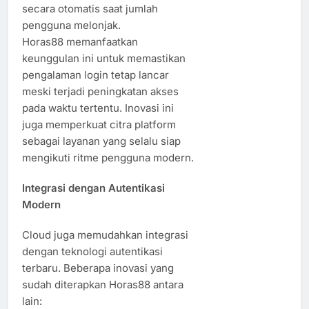
secara otomatis saat jumlah
pengguna melonjak.
Horas88 memanfaatkan
keunggulan ini untuk memastikan
pengalaman login tetap lancar
meski terjadi peningkatan akses
pada waktu tertentu. Inovasi ini
juga memperkuat citra platform
sebagai layanan yang selalu siap
mengikuti ritme pengguna modern.
Integrasi dengan Autentikasi
Modern
Cloud juga memudahkan integrasi
dengan teknologi autentikasi
terbaru. Beberapa inovasi yang
sudah diterapkan Horas88 antara
lain: