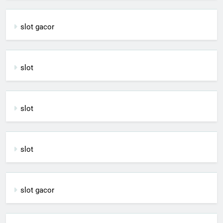
slot gacor
slot
slot
slot
slot gacor