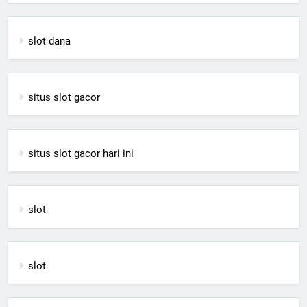
slot dana
situs slot gacor
situs slot gacor hari ini
slot
slot