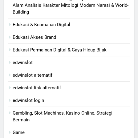
Alam Analisis Karakter Mitologi Modern Narasi & World-
Building
Edukasi & Keamanan Digital
Edukasi Akses Brand
Edukasi Permainan Digital & Gaya Hidup Bijak
edwinslot
edwinslot alternatif
edwinslot link alternatif
edwinslot login
Gambling, Slot Machines, Kasino Online, Strategi
Bermain
Game