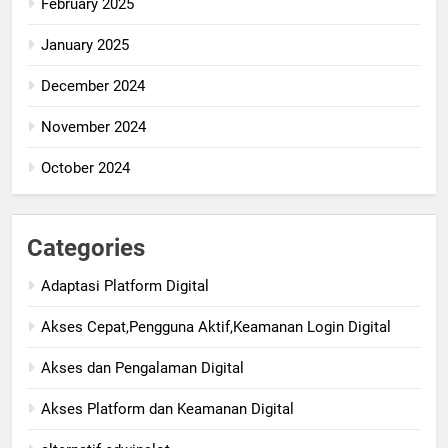
February 2025
January 2025
December 2024
November 2024
October 2024
Categories
Adaptasi Platform Digital
Akses Cepat,Pengguna Aktif,Keamanan Login Digital
Akses dan Pengalaman Digital
Akses Platform dan Keamanan Digital