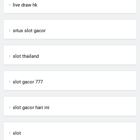
live draw hk
situs slot gacor
slot thailand
slot gacor 777
slot gacor hari ini
slot