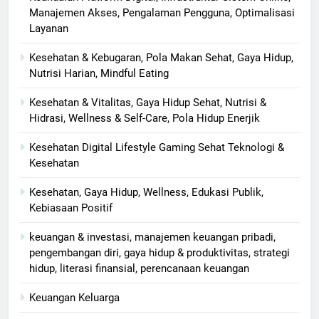
Manajemen Akses, Pengalaman Pengguna, Optimalisasi
Layanan
Kesehatan & Kebugaran, Pola Makan Sehat, Gaya Hidup,
Nutrisi Harian, Mindful Eating
Kesehatan & Vitalitas, Gaya Hidup Sehat, Nutrisi &
Hidrasi, Wellness & Self-Care, Pola Hidup Enerjik
Kesehatan Digital Lifestyle Gaming Sehat Teknologi &
Kesehatan
Kesehatan, Gaya Hidup, Wellness, Edukasi Publik,
Kebiasaan Positif
keuangan & investasi, manajemen keuangan pribadi,
pengembangan diri, gaya hidup & produktivitas, strategi
hidup, literasi finansial, perencanaan keuangan
Keuangan Keluarga