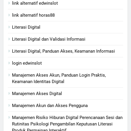
link alternatif edwinslot
link alternatif horas88
Literasi Digital
Literasi Digital dan Validasi Informasi
Literasi Digital, Panduan Akses, Keamanan Informasi
login edwinslot
Manajemen Akses Akun, Panduan Login Praktis,
Keamanan Identitas Digital
Manajemen Akses Digital
Manajemen Akun dan Akses Pengguna
Manajemen Risiko Hiburan Digital Perencanaan Sesi dan
Rutinitas Psikologi Pengambilan Keputusan Literasi
Produk Permainan Interaktif