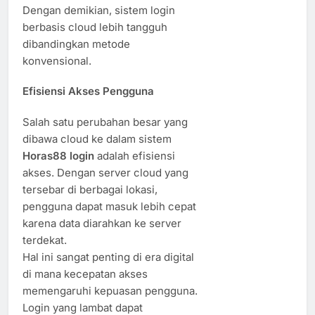
Dengan demikian, sistem login
berbasis cloud lebih tangguh
dibandingkan metode
konvensional.
Efisiensi Akses Pengguna
Salah satu perubahan besar yang
dibawa cloud ke dalam sistem
Horas88 login
adalah efisiensi
akses. Dengan server cloud yang
tersebar di berbagai lokasi,
pengguna dapat masuk lebih cepat
karena data diarahkan ke server
terdekat.
Hal ini sangat penting di era digital
di mana kecepatan akses
memengaruhi kepuasan pengguna.
Login yang lambat dapat