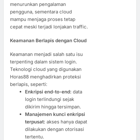
menurunkan pengalaman
pengguna, sementara cloud
mampu menjaga proses tetap
cepat meski terjadi lonjakan traffic.
Keamanan Berlapis dengan Cloud
Keamanan menjadi salah satu isu
terpenting dalam sistem login.
Teknologi cloud yang digunakan
Horas88 menghadirkan proteksi
berlapis, seperti:
Enkripsi end-to-end:
data
login terlindungi sejak
dikirim hingga tersimpan.
Manajemen kunci enkripsi
terpusat:
akses hanya dapat
dilakukan dengan otorisasi
tertentu.