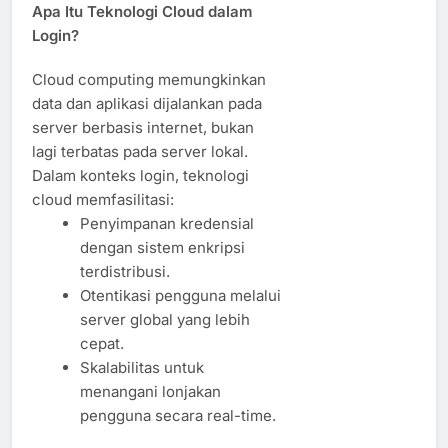
Apa Itu Teknologi Cloud dalam
Login?
Cloud computing memungkinkan
data dan aplikasi dijalankan pada
server berbasis internet, bukan
lagi terbatas pada server lokal.
Dalam konteks login, teknologi
cloud memfasilitasi:
Penyimpanan kredensial
dengan sistem enkripsi
terdistribusi.
Otentikasi pengguna melalui
server global yang lebih
cepat.
Skalabilitas untuk
menangani lonjakan
pengguna secara real-time.