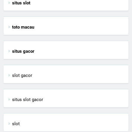
situs slot
toto macau
situs gacor
slot gacor
situs slot gacor
slot