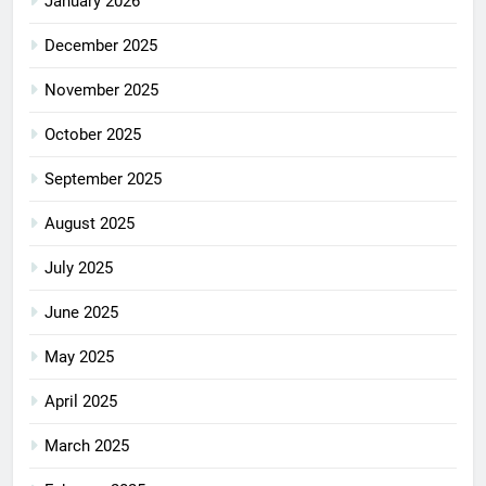
January 2026
December 2025
November 2025
October 2025
September 2025
August 2025
July 2025
June 2025
May 2025
April 2025
March 2025