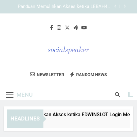
Skip
Panduan Memulihkan Akses Saat Login KAYA787
to
Mengalami Kendala
content
Panduan Menggunakan Bookmark untuk
Menyimpan Halaman KAYA787 Login
Panduan Memulihkan Akses ketika EDWINSLOT
Login Mengalami Kendala
Panduan Memulihkan Akses ketika LEBAH4D
Login Mengalami Kendala
Panduan Memulihkan Akses Saat Login KAYA787
Mengalami Kendala
Social Speaker
Tingkatkan Kehadiran Media Sosial Anda
Panduan Menggunakan Bookmark untuk
NEWSLETTER
RANDOM NEWS
Menyimpan Halaman KAYA787 Login
Dengan Layanan Pemasaran Dari Social
Speaker. Solusi Untuk Bisnis Modern.
MENU
nduan Memulihkan Akses ketika EDWINSLOT Login Mengalam
HEADLINES
Weeks Ago