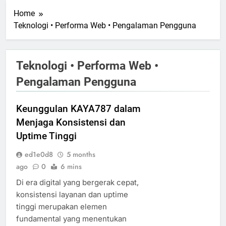
Home
Teknologi • Performa Web • Pengalaman Pengguna
Teknologi • Performa Web •
Pengalaman Pengguna
Keunggulan KAYA787 dalam
Menjaga Konsistensi dan
Uptime Tinggi
ed1e0d8
5 months
ago
0
6 mins
Di era digital yang bergerak cepat,
konsistensi layanan dan uptime
tinggi merupakan elemen
fundamental yang menentukan