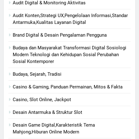
Audit Digital & Monitoring Aktivitas
Audit Konten,Strategi UX,Pengelolaan Informasi,Standar
Antarmuka,Kualitas Layanan Digital
Brand Digital & Desain Pengalaman Pengguna
Budaya dan Masyarakat Transformasi Digital Sosiologi
Modern Teknologi dan Kehidupan Sosial Perubahan
Sosial Kontemporer
Budaya, Sejarah, Tradisi
Casino & Gaming, Panduan Permainan, Mitos & Fakta
Casino, Slot Online, Jackpot
Desain Antarmuka & Struktur Slot
Desain Game Digital,Karakteristik Tema
Mahjong,Hiburan Online Modern