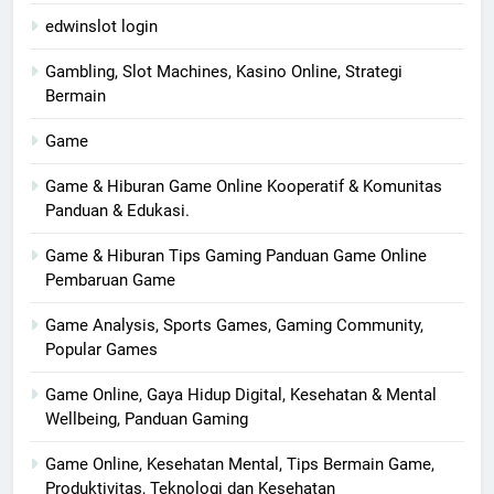
edwinslot login
Gambling, Slot Machines, Kasino Online, Strategi
Bermain
Game
Game & Hiburan Game Online Kooperatif & Komunitas
Panduan & Edukasi.
Game & Hiburan Tips Gaming Panduan Game Online
Pembaruan Game
Game Analysis, Sports Games, Gaming Community,
Popular Games
Game Online, Gaya Hidup Digital, Kesehatan & Mental
Wellbeing, Panduan Gaming
Game Online, Kesehatan Mental, Tips Bermain Game,
Produktivitas, Teknologi dan Kesehatan