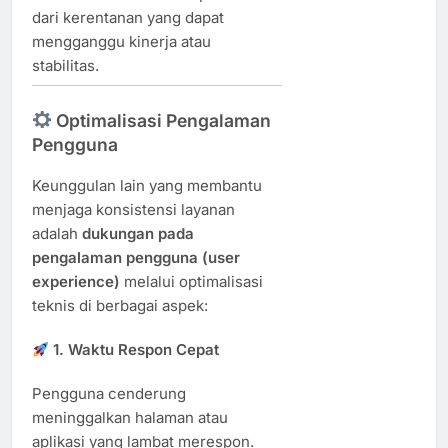
dari kerentanan yang dapat
mengganggu kinerja atau
stabilitas.
Optimalisasi Pengalaman
Pengguna
Keunggulan lain yang membantu
menjaga konsistensi layanan
adalah
dukungan pada
pengalaman pengguna (user
experience)
melalui optimalisasi
teknis di berbagai aspek:
1. Waktu Respon Cepat
Pengguna cenderung
meninggalkan halaman atau
aplikasi yang lambat merespon.