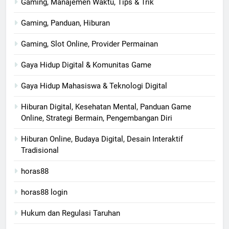
Gaming, Manajemen Waktu, Tips & Trik
Gaming, Panduan, Hiburan
Gaming, Slot Online, Provider Permainan
Gaya Hidup Digital & Komunitas Game
Gaya Hidup Mahasiswa & Teknologi Digital
Hiburan Digital, Kesehatan Mental, Panduan Game
Online, Strategi Bermain, Pengembangan Diri
Hiburan Online, Budaya Digital, Desain Interaktif
Tradisional
horas88
horas88 login
Hukum dan Regulasi Taruhan