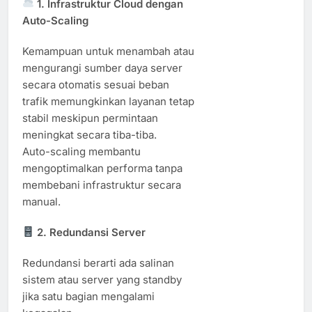
1. Infrastruktur Cloud dengan
Auto-Scaling
Kemampuan untuk menambah atau
mengurangi sumber daya server
secara otomatis sesuai beban
trafik memungkinkan layanan tetap
stabil meskipun permintaan
meningkat secara tiba-tiba.
Auto-scaling membantu
mengoptimalkan performa tanpa
membebani infrastruktur secara
manual.
2. Redundansi Server
Redundansi berarti ada salinan
sistem atau server yang standby
jika satu bagian mengalami