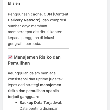
Efisien
Penggunaan
cache
,
CDN (Content
Delivery Network)
, dan kompresi
sumber daya membantu
mempercepat distribusi konten
kepada pengguna di lokasi
geografis berbeda.
Manajemen Risiko dan
Pemulihan
Keunggulan dalam menjaga
konsistensi dan uptime juga tak
lepas dari strategi
manajemen
risiko dan pemulihan apabila
terjadi gangguan
:
Backup Data Terjadwal
:
Data penting disimpan