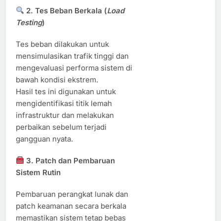
2. Tes Beban Berkala (
Load
Testing
)
Tes beban dilakukan untuk
mensimulasikan trafik tinggi dan
mengevaluasi performa sistem di
bawah kondisi ekstrem.
Hasil tes ini digunakan untuk
mengidentifikasi titik lemah
infrastruktur dan melakukan
perbaikan sebelum terjadi
gangguan nyata.
3. Patch dan Pembaruan
Sistem Rutin
Pembaruan perangkat lunak dan
patch keamanan secara berkala
memastikan sistem tetap bebas