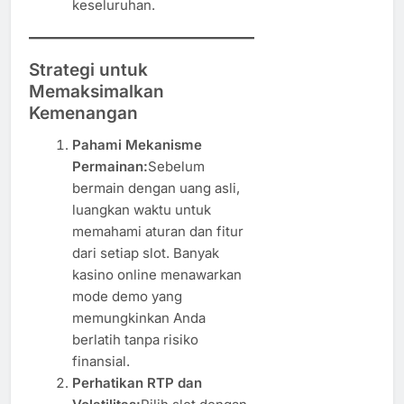
keseluruhan.
Strategi untuk
Memaksimalkan
Kemenangan
Pahami Mekanisme
Permainan:
Sebelum
bermain dengan uang asli,
luangkan waktu untuk
memahami aturan dan fitur
dari setiap slot. Banyak
kasino online menawarkan
mode demo yang
memungkinkan Anda
berlatih tanpa risiko
finansial.
Perhatikan RTP dan