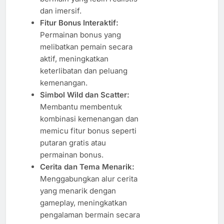
dan imersif.
Fitur Bonus Interaktif:
Permainan bonus yang
melibatkan pemain secara
aktif, meningkatkan
keterlibatan dan peluang
kemenangan.
Simbol Wild dan Scatter:
Membantu membentuk
kombinasi kemenangan dan
memicu fitur bonus seperti
putaran gratis atau
permainan bonus.
Cerita dan Tema Menarik:
Menggabungkan alur cerita
yang menarik dengan
gameplay, meningkatkan
pengalaman bermain secara