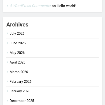
A WordPress Commenter
on
Hello world!
Archives
July 2026
June 2026
May 2026
April 2026
March 2026
February 2026
January 2026
December 2025