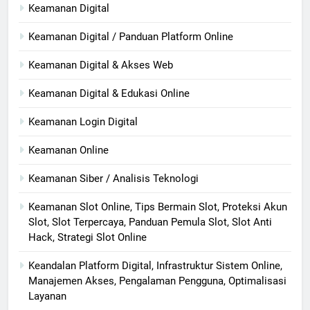
Keamanan Digital
Keamanan Digital / Panduan Platform Online
Keamanan Digital & Akses Web
Keamanan Digital & Edukasi Online
Keamanan Login Digital
Keamanan Online
Keamanan Siber / Analisis Teknologi
Keamanan Slot Online, Tips Bermain Slot, Proteksi Akun
Slot, Slot Terpercaya, Panduan Pemula Slot, Slot Anti
Hack, Strategi Slot Online
Keandalan Platform Digital, Infrastruktur Sistem Online,
Manajemen Akses, Pengalaman Pengguna, Optimalisasi
Layanan