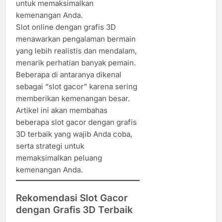
untuk memaksimalkan
kemenangan Anda.
Slot online dengan grafis 3D
menawarkan pengalaman bermain
yang lebih realistis dan mendalam,
menarik perhatian banyak pemain.
Beberapa di antaranya dikenal
sebagai “slot gacor” karena sering
memberikan kemenangan besar.
Artikel ini akan membahas
beberapa slot gacor dengan grafis
3D terbaik yang wajib Anda coba,
serta strategi untuk
memaksimalkan peluang
kemenangan Anda.
Rekomendasi Slot Gacor
dengan Grafis 3D Terbaik