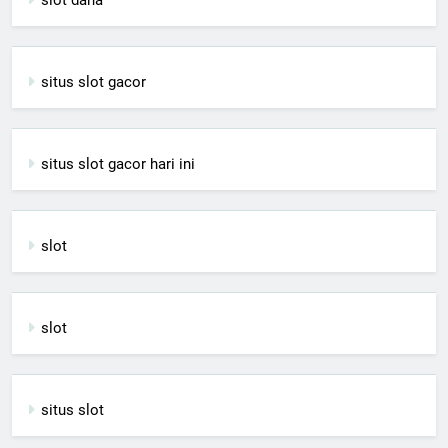
slot dana
situs slot gacor
situs slot gacor hari ini
slot
slot
situs slot