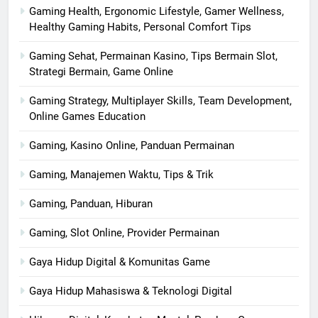
Gaming Health, Ergonomic Lifestyle, Gamer Wellness,
Healthy Gaming Habits, Personal Comfort Tips
Gaming Sehat, Permainan Kasino, Tips Bermain Slot,
Strategi Bermain, Game Online
Gaming Strategy, Multiplayer Skills, Team Development,
Online Games Education
Gaming, Kasino Online, Panduan Permainan
Gaming, Manajemen Waktu, Tips & Trik
Gaming, Panduan, Hiburan
Gaming, Slot Online, Provider Permainan
Gaya Hidup Digital & Komunitas Game
Gaya Hidup Mahasiswa & Teknologi Digital