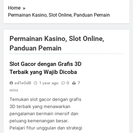
Home
Permainan Kasino, Slot Online, Panduan Pemain
Permainan Kasino, Slot Online,
Panduan Pemain
Slot Gacor dengan Grafis 3D
Terbaik yang Wajib Dicoba
ed1e0d8
1 year ago
0
7
mins
Temukan slot gacor dengan grafis
3D terbaik yang menawarkan
pengalaman bermain imersif dan
peluang kemenangan besar.
Pelajari fitur unggulan dan strategi