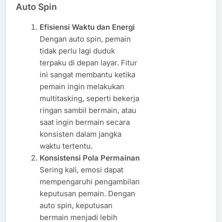
Auto Spin
Efisiensi Waktu dan Energi
Dengan auto spin, pemain
tidak perlu lagi duduk
terpaku di depan layar. Fitur
ini sangat membantu ketika
pemain ingin melakukan
multitasking, seperti bekerja
ringan sambil bermain, atau
saat ingin bermain secara
konsisten dalam jangka
waktu tertentu.
Konsistensi Pola Permainan
Sering kali, emosi dapat
mempengaruhi pengambilan
keputusan pemain. Dengan
auto spin, keputusan
bermain menjadi lebih