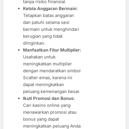
tanpa risiko finansial.
Kelola Anggaran Bermain:
Tetapkan batas anggaran
dan patuhi selama sesi
bermain untuk menghindari
kerugian yang tidak
diinginkan.
Manfaatkan Fitur Multiplier:
Usahakan untuk
meningkatkan multiplier
dengan mendaratkan simbol
Scatter emas, karena ini
dapat meningkatkan
peluang kemenangan besar.
Ikuti Promosi dan Bonus:
Cari kasino online yang
menawarkan promosi atau
bonus yang dapat
meningkatkan peluang Anda