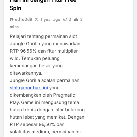
Spin
ed1e0d8
1 year ago
0
3
mins
Pelajari tentang permainan slot
Jungle Gorilla yang menawarkan
RTP 96,56% dan fitur multiplier
wild. Temukan peluang
kemenangan besar yang
ditawarkannya.​
Jungle Gorilla adalah permainan
slot gacor hari ini
yang
dikembangkan oleh Pragmatic
Play. Game ini mengusung tema
hutan tropis dengan latar belakang
hutan lebat yang memikat. Dengan
RTP sebesar 96,56% dan
volatilitas medium, permainan ini