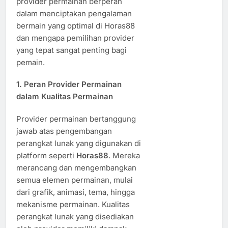
provider permainan berperan
dalam menciptakan pengalaman
bermain yang optimal di Horas88
dan mengapa pemilihan provider
yang tepat sangat penting bagi
pemain.
1.
Peran Provider Permainan
dalam Kualitas Permainan
Provider permainan bertanggung
jawab atas pengembangan
perangkat lunak yang digunakan di
platform seperti
Horas88
. Mereka
merancang dan mengembangkan
semua elemen permainan, mulai
dari grafik, animasi, tema, hingga
mekanisme permainan. Kualitas
perangkat lunak yang disediakan