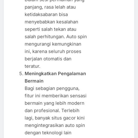
panjang, rasa lelah atau
ketidaksabaran bisa
menyebabkan kesalahan
seperti salah tekan atau
salah perhitungan. Auto spin
mengurangi kemungkinan
ini, karena seluruh proses
berjalan otomatis dan
teratur.
Meningkatkan Pengalaman
Bermain
Bagi sebagian pengguna,
fitur ini memberikan sensasi
bermain yang lebih modern
dan profesional. Terlebih
lagi, banyak situs gacor kini
mengintegrasikan auto spin
dengan teknologi lain