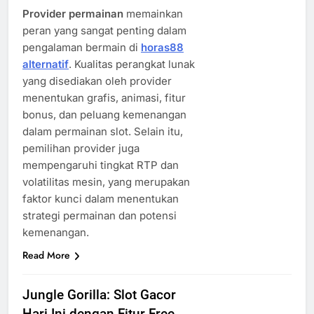
Provider permainan
memainkan
peran yang sangat penting dalam
pengalaman bermain di
horas88
alternatif
. Kualitas perangkat lunak
yang disediakan oleh provider
menentukan grafis, animasi, fitur
bonus, dan peluang kemenangan
dalam permainan slot. Selain itu,
pemilihan provider juga
mempengaruhi tingkat RTP dan
volatilitas mesin, yang merupakan
faktor kunci dalam menentukan
strategi permainan dan potensi
kemenangan.
Read More
Jungle Gorilla: Slot Gacor
Hari Ini dengan Fitur Free