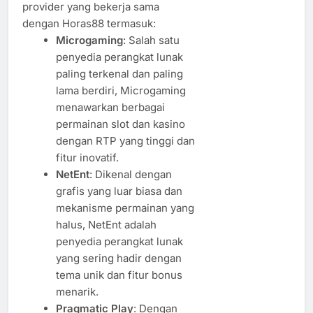
provider yang bekerja sama
dengan Horas88 termasuk:
Microgaming
: Salah satu
penyedia perangkat lunak
paling terkenal dan paling
lama berdiri, Microgaming
menawarkan berbagai
permainan slot dan kasino
dengan RTP yang tinggi dan
fitur inovatif.
NetEnt
: Dikenal dengan
grafis yang luar biasa dan
mekanisme permainan yang
halus, NetEnt adalah
penyedia perangkat lunak
yang sering hadir dengan
tema unik dan fitur bonus
menarik.
Pragmatic Play
: Dengan