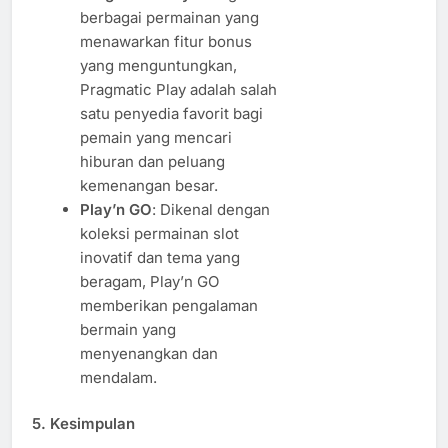
berbagai permainan yang
menawarkan fitur bonus
yang menguntungkan,
Pragmatic Play adalah salah
satu penyedia favorit bagi
pemain yang mencari
hiburan dan peluang
kemenangan besar.
Play’n GO
: Dikenal dengan
koleksi permainan slot
inovatif dan tema yang
beragam, Play’n GO
memberikan pengalaman
bermain yang
menyenangkan dan
mendalam.
5.
Kesimpulan