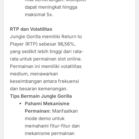
dapat meningkat hingga
maksimal 5x.
RTP dan Volatilitas
Jungle Gorilla memiliki Return to
Player (RTP) sebesar 96,56%,
yang sedikit lebih tinggi dari rata-
rata untuk permainan slot online.
Permainan ini memiliki volatilitas
medium, menawarkan
keseimbangan antara frekuensi
dan besaran kemenangan.
Tips Bermain Jungle Gorilla
Pahami Mekanisme
Permainan:
Manfaatkan
mode demo untuk
memahami fitur-fitur dan
mekanisme permainan