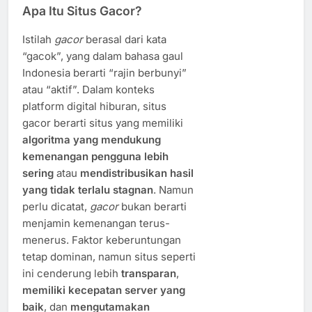
Apa Itu Situs Gacor?
Istilah
gacor
berasal dari kata
“gacok”, yang dalam bahasa gaul
Indonesia berarti “rajin berbunyi”
atau “aktif”. Dalam konteks
platform digital hiburan, situs
gacor berarti situs yang memiliki
algoritma yang mendukung
kemenangan pengguna lebih
sering
atau
mendistribusikan hasil
yang tidak terlalu stagnan
. Namun
perlu dicatat,
gacor
bukan berarti
menjamin kemenangan terus-
menerus. Faktor keberuntungan
tetap dominan, namun situs seperti
ini cenderung lebih
transparan
,
memiliki kecepatan server yang
baik
, dan
mengutamakan