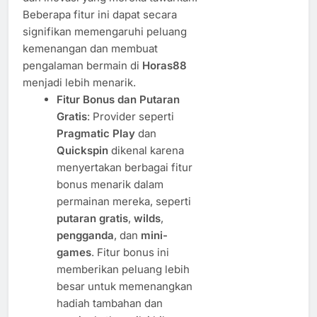
Beberapa fitur ini dapat secara
signifikan memengaruhi peluang
kemenangan dan membuat
pengalaman bermain di
Horas88
menjadi lebih menarik.
Fitur Bonus dan Putaran
Gratis
: Provider seperti
Pragmatic Play
dan
Quickspin
dikenal karena
menyertakan berbagai fitur
bonus menarik dalam
permainan mereka, seperti
putaran gratis
,
wilds
,
pengganda
, dan
mini-
games
. Fitur bonus ini
memberikan peluang lebih
besar untuk memenangkan
hadiah tambahan dan