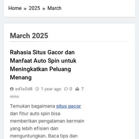
Home
2025
March
March 2025
Rahasia Situs Gacor dan
Manfaat Auto Spin untuk
Meningkatkan Peluang
Menang
ed1e0d8
1 year ago
0
7
mins
Temukan bagaimana
situs gacor
dan fitur auto spin bisa
memberikan pengalaman bermain
yang lebih efisien dan
menguntungkan. Baca tips dan