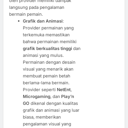
oleh provider memiliki dampak
langsung pada pengalaman
bermain pemain.
Grafik dan Animasi
:
Provider permainan yang
terkemuka memastikan
bahwa permainan memiliki
grafik berkualitas tinggi
dan
animasi yang mulus.
Permainan dengan desain
visual yang menarik akan
membuat pemain betah
berlama-lama bermain.
Provider seperti
NetEnt
,
Microgaming
, dan
Play’n
GO
dikenal dengan kualitas
grafik dan animasi yang luar
biasa, memberikan
pengalaman visual yang