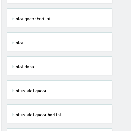
slot gacor hari ini
slot
slot dana
situs slot gacor
situs slot gacor hari ini