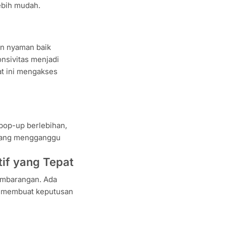
ebih mudah.
an nyaman baik
nsivitas menjadi
at ini mengakses
pop-up berlebihan,
 yang mengganggu
if yang Tepat
sembarangan. Ada
 membuat keputusan