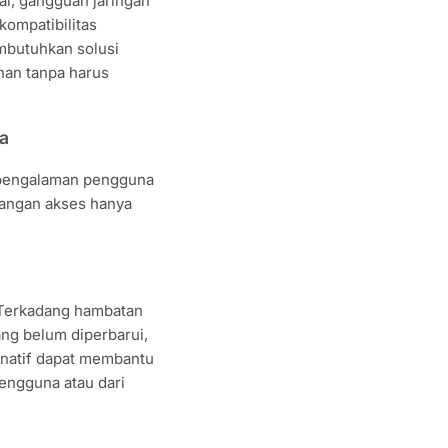
al, gangguan jaringan
kompatibilitas
embutuhkan solusi
an tanpa harus
a
a pengalaman pengguna
langan akses hanya
. Terkadang hambatan
ang belum diperbarui,
ernatif dapat membantu
pengguna atau dari