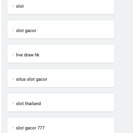
slot
slot gacor
live draw hk
situs slot gacor
slot thailand
slot gacor 777