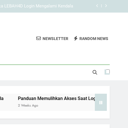
ka LEBAH4D Login Mengalami Kendala
at Login KAYA787 Mengalami Kendala
k Menyimpan Halaman KAYA787 Login
NEWSLETTER
RANDOM NEWS
 EDWINSLOT Login Mengalami Kendala
ka LEBAH4D Login Mengalami Kendala
 Social Speaker. Solusi Untuk Bisnis Modern.
at Login KAYA787 Mengalami Kendala
k Menyimpan Halaman KAYA787 Login
duan Memulihkan Akses Saat Login KAYA787 Mengalami Ken
eks Ago