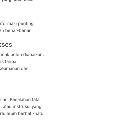
formasi penting
an benar-benar
kses
tidak boleh diabaikan.
es tanpa
 keamanan dan
aman. Kesalahan tata
 atau instruksi yang
u lebih berhati-hati.