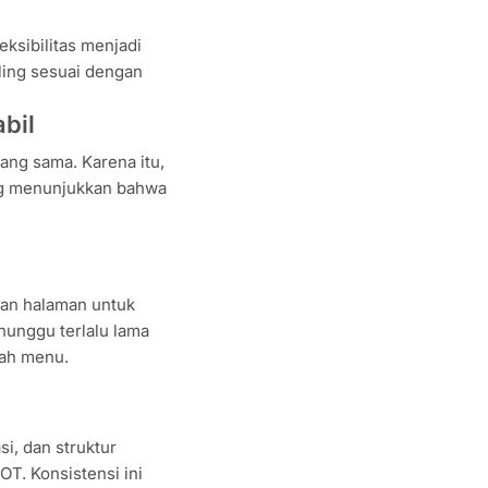
eksibilitas menjadi
ling sesuai dengan
bil
ng sama. Karena itu,
ng menunjukkan bahwa
uan halaman untuk
nunggu terlalu lama
ah menu.
i, dan struktur
T. Konsistensi ini