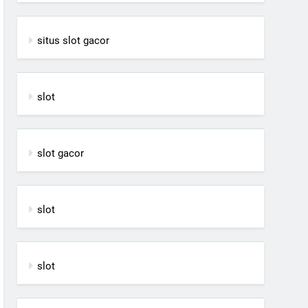
situs slot gacor
slot
slot gacor
slot
slot