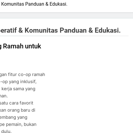
& Komunitas Panduan & Edukasi.
ratif & Komunitas Panduan & Edukasi.
g Ramah untuk
gan fitur co-op ramah
op yang inklusif,
e kerja sama yang
man.
atu cara favorit
kan orang baru di
gembang yang
pe pemain, bukan
 dulu.