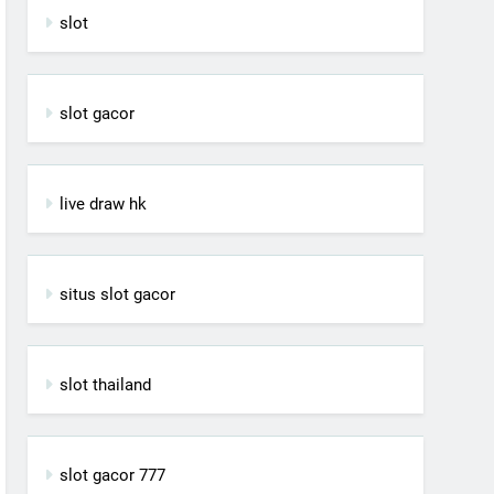
slot
slot gacor
live draw hk
situs slot gacor
slot thailand
slot gacor 777