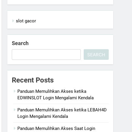
slot gacor
Search
SEARCH
Recent Posts
Panduan Memulihkan Akses ketika
EDWINSLOT Login Mengalami Kendala
Panduan Memulihkan Akses ketika LEBAH4D
Login Mengalami Kendala
Panduan Memulihkan Akses Saat Login