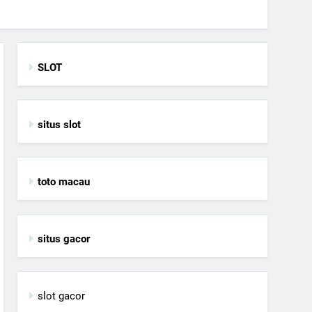
SLOT
situs slot
toto macau
situs gacor
slot gacor