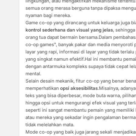
lingkungan, atau mengaktifkan mekanisme tertentu.
semua orang merasa berguna tanpa dipaksa mengu
nyaman bagi mereka.
Game co-op yang dirancang untuk keluarga juga 
kontrol sederhana dan visual yang jelas
, sehingga
orang tua dapat bermain bersama.Dalam pembahasa
co-op games”, banyak pakar dan media menyoroti
layar yang rapi, informasi di layar yang tidak terlalu 
yang singkat namun efektif.Hal ini membantu pemai
dengan antarmuka kompleks supaya tidak cepat lela
mental.
Selain desain mekanik, fitur co-op yang benar ben
memperhatikan
opsi aksesibilitas
.Misalnya, adany
teks yang bisa diperbesar, mode buta warna, pilihan 
hingga opsi untuk mengurangi efek visual yang ter
seperti ini sangat membantu pemain yang memiliki 
atau mereka yang sekadar ingin pengalaman berma
tidak melelahkan mata.
Mode co-op yang baik juga jarang sekali menjadika