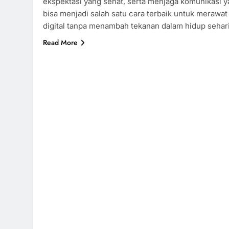
ekspektasi yang sehat, serta menjaga komunikasi y
bisa menjadi salah satu cara terbaik untuk merawat
digital tanpa menambah tekanan dalam hidup sehari
Read More