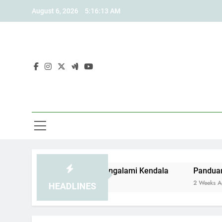
Skip
August 6, 2026
5:16:14 AM
to
content
Soc
Tingkatka
WINSLOT Login Mengalami Kendala
Panduan Memulihka
2 Weeks Ago
HEADLINES