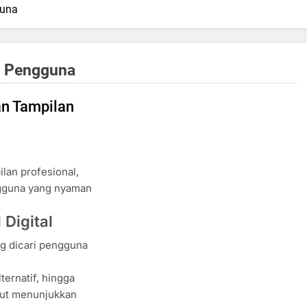
guna
n Pengguna
an Tampilan
lan profesional,
ngguna yang nyaman
Digital
ng dicari pengguna
ternatif, hingga
ebut menunjukkan