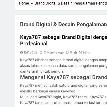
Home
Brand Digital & Desain Pengalaman Peng
Brand Digital & Desain Pengalama
Kaya787 sebagai Brand Digital deng
Profesional
Ed1e0d8
3 Months Ago
0
16 Mins
Kaya787 dibahas sebagai brand digital dengan tampi
akses jelas, keamanan data, serta pengalaman pe
dan terarah untuk pemula.
Mengenal Kaya787 sebagai Brand 
Kaya787 menjadi salah satu brand digital yang seri
melalui berbagai variasi keyword.
Mulai dari Kaya787 login, Kaya787 resmi, Kaya787 al
Kaya787 tampilan profesional, semua variasi ters