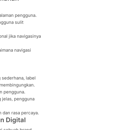
galaman pengguna.
ngguna sulit
nal jika navigasinya
gaimana navigasi
 sederhana, label
k membingungkan.
an pengguna.
g jelas, pengguna
 dan rasa percaya.
 Digital
ai sebuah brand