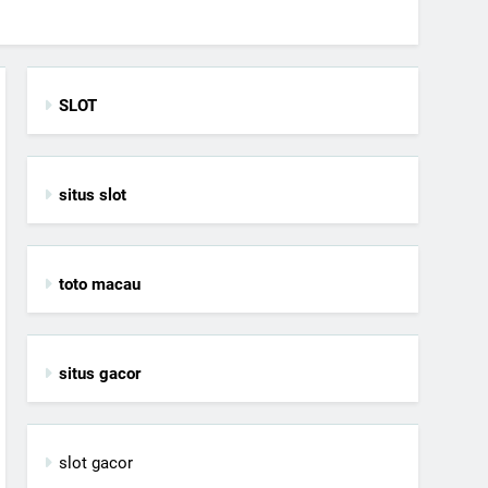
SLOT
situs slot
toto macau
situs gacor
slot gacor