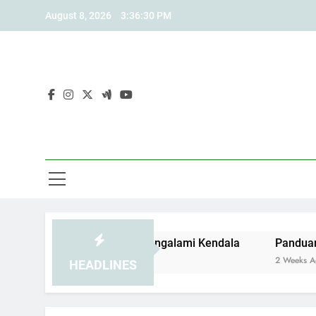
Skip
August 8, 2026
3:36:31 PM
to
content
Soc
Tingkatka
WINSLOT Login Mengalami Kendala
Panduan Memulihka
2 Weeks Ago
HEADLINES