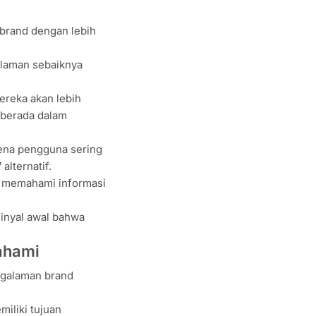
brand dengan lebih
halaman sebaiknya
ereka akan lebih
 berada dalam
rena pengguna sering
alternatif.
h memahami informasi
sinyal awal bahwa
ahami
ngalaman brand
iliki tujuan