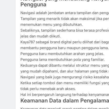
Pengguna
Navigasi adalah jembatan antara tampilan dan pen
Tampilan yang menarik tidak akan maksimal jika pe
menemukan menu yang dibutuhkan.
Sebaliknya, tampilan sederhana bisa terasa profesio
jelas dan mudah diikuti.
Kaya787 sebagai brand digital perlu dilihat dari ba
membantu pengguna baru maupun pengguna lama.
Pengguna baru membutuhkan arahan yang jelas.
Pengguna lama membutuhkan pola yang familiar.
Keduanya dapat dibantu melalui struktur menu yang
yang mudah dipahami, dan alur halaman yang tida
Navigasi yang baik juga mengurangi risiko kesalah
Ketika setiap tombol dan menu memiliki fungsi yan
tidak perlu menebak arah akses.
Hal ini berpengaruh langsung terhadap kenyamanan
Keamanan Data dalam Pengalaman
Keamanan data menjadi aspek penting dalam menil