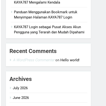
KAYA787 Mengalami Kendala
Panduan Menggunakan Bookmark untuk
Menyimpan Halaman KAYA787 Login
KAYA787 Login sebagai Pusat Akses Akun
Pengguna yang Terarah dan Mudah Dipahami
Recent Comments
A WordPress Commenter
on
Hello world!
Archives
July 2026
June 2026