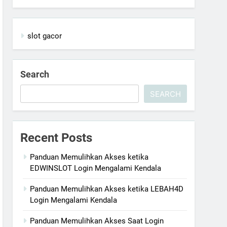
slot gacor
Search
SEARCH
Recent Posts
Panduan Memulihkan Akses ketika
EDWINSLOT Login Mengalami Kendala
Panduan Memulihkan Akses ketika LEBAH4D
Login Mengalami Kendala
Panduan Memulihkan Akses Saat Login