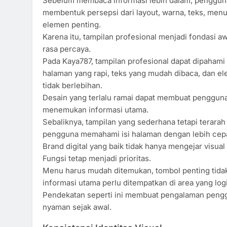
Sebelum membaca informasi lebih dalam, penggun
membentuk persepsi dari layout, warna, teks, men
elemen penting.
Karena itu, tampilan profesional menjadi fondasi
rasa percaya.
Pada Kaya787, tampilan profesional dapat dipahami 
halaman yang rapi, teks yang mudah dibaca, dan el
tidak berlebihan.
Desain yang terlalu ramai dapat membuat pengguna
menemukan informasi utama.
Sebaliknya, tampilan yang sederhana tetapi terar
pengguna memahami isi halaman dengan lebih cepa
Brand digital yang baik tidak hanya mengejar visual
Fungsi tetap menjadi prioritas.
Menu harus mudah ditemukan, tombol penting tida
informasi utama perlu ditempatkan di area yang logi
Pendekatan seperti ini membuat pengalaman pengg
nyaman sejak awal.