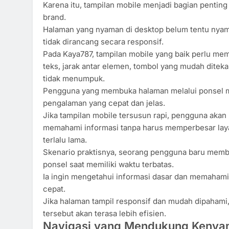
Karena itu, tampilan mobile menjadi bagian pentin
brand.
Halaman yang nyaman di desktop belum tentu nyaman
tidak dirancang secara responsif.
Pada Kaya787, tampilan mobile yang baik perlu me
teks, jarak antar elemen, tombol yang mudah ditek
tidak menumpuk.
Pengguna yang membuka halaman melalui ponsel
pengalaman yang cepat dan jelas.
Jika tampilan mobile tersusun rapi, pengguna akan
memahami informasi tanpa harus memperbesar lay
terlalu lama.
Skenario praktisnya, seorang pengguna baru memb
ponsel saat memiliki waktu terbatas.
Ia ingin mengetahui informasi dasar dan memaham
cepat.
Jika halaman tampil responsif dan mudah dipahami
tersebut akan terasa lebih efisien.
Navigasi yang Mendukung Keny