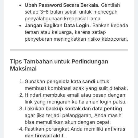
Ubah Password Secara Berkala.
Gantilah
setiap 3–6 bulan sekali untuk mencegah
penyalahgunaan kredensial lama.
Jangan Bagikan Data Login.
Bahkan kepada
teman atau keluarga, karena setiap
penyebaran meningkatkan risiko kebocoran.
Tips Tambahan untuk Perlindungan
Maksimal
Gunakan
pengelola kata sandi
untuk
membuat kombinasi acak yang sulit ditebak.
Hindari membuka email atau pesan dengan
link yang mengarah ke halaman login palsu.
Lakukan
backup kontak dan data penting
agar jika terjadi pelanggaran, Anda masih
bisa memulihkan akun dengan cepat.
Pastikan perangkat Anda memiliki
antivirus
dan firewall aktif
.