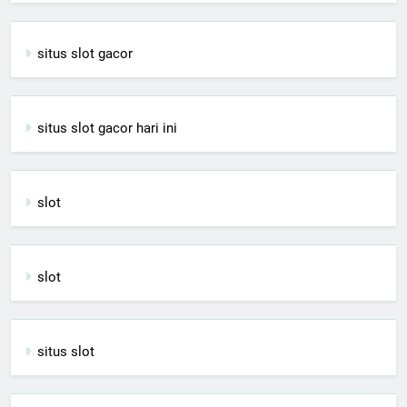
situs slot gacor
situs slot gacor hari ini
slot
slot
situs slot