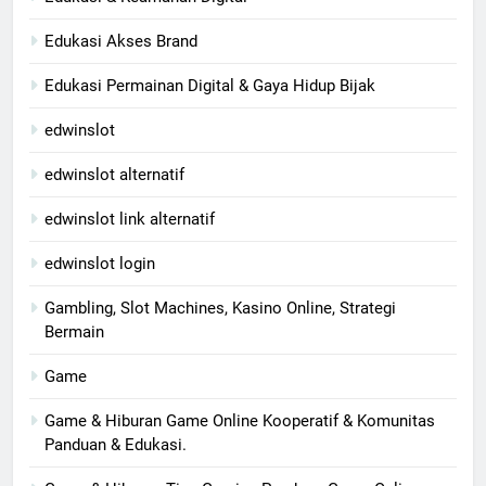
Edukasi Akses Brand
Edukasi Permainan Digital & Gaya Hidup Bijak
edwinslot
edwinslot alternatif
edwinslot link alternatif
edwinslot login
Gambling, Slot Machines, Kasino Online, Strategi
Bermain
Game
Game & Hiburan Game Online Kooperatif & Komunitas
Panduan & Edukasi.