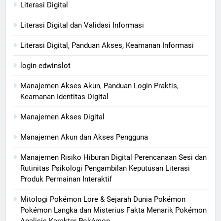
Literasi Digital
Literasi Digital dan Validasi Informasi
Literasi Digital, Panduan Akses, Keamanan Informasi
login edwinslot
Manajemen Akses Akun, Panduan Login Praktis,
Keamanan Identitas Digital
Manajemen Akses Digital
Manajemen Akun dan Akses Pengguna
Manajemen Risiko Hiburan Digital Perencanaan Sesi dan
Rutinitas Psikologi Pengambilan Keputusan Literasi
Produk Permainan Interaktif
Mitologi Pokémon Lore & Sejarah Dunia Pokémon
Pokémon Langka dan Misterius Fakta Menarik Pokémon