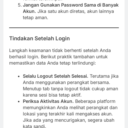
Jangan Gunakan Password Sama di Banyak
Akun.
Jika satu akun diretas, akun lainnya
tetap aman.
Tindakan Setelah Login
Langkah keamanan tidak berhenti setelah Anda
berhasil login. Berikut praktik tambahan untuk
memastikan data Anda tetap terlindungi:
Selalu Logout Setelah Selesai.
Terutama jika
Anda menggunakan perangkat bersama.
Menutup tab tanpa logout tidak cukup aman
karena sesi bisa tetap aktif.
Periksa Aktivitas Akun.
Beberapa platform
memungkinkan Anda melihat perangkat dan
lokasi yang terakhir kali mengakses akun.
Jika ada yang mencurigakan, segera ubah
kata sandi.