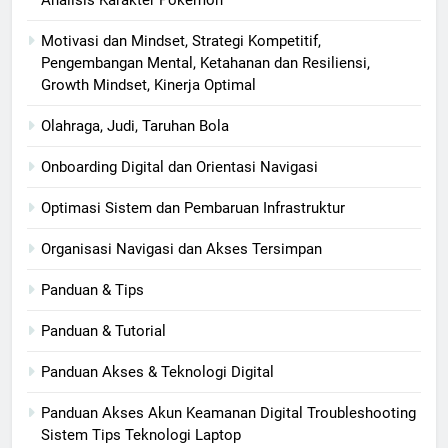
Analisis Karakter Pokémon
Motivasi dan Mindset, Strategi Kompetitif,
Pengembangan Mental, Ketahanan dan Resiliensi,
Growth Mindset, Kinerja Optimal
Olahraga, Judi, Taruhan Bola
Onboarding Digital dan Orientasi Navigasi
Optimasi Sistem dan Pembaruan Infrastruktur
Organisasi Navigasi dan Akses Tersimpan
Panduan & Tips
Panduan & Tutorial
Panduan Akses & Teknologi Digital
Panduan Akses Akun Keamanan Digital Troubleshooting
Sistem Tips Teknologi Laptop