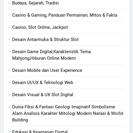
Budaya, Sejarah, Tradisi
Casino & Gaming, Panduan Permainan, Mitos & Fakta
Casino, Slot Online, Jackpot
Desain Antarmuka & Struktur Slot
Desain Game Digital,Karakteristik Tema
Mahjong,Hiburan Online Modern
Desain Mobile dan User Experience
Desain UI/UX & Teknologi Web
Desain Visual & UX Slot Digital
Dunia Fiksi & Fantasi Geologi Imajinatif Simbolisme
Alam Analisis Karakter Mitologi Modern Narasi & World-
Building
Edukasi & Keamanan Digital