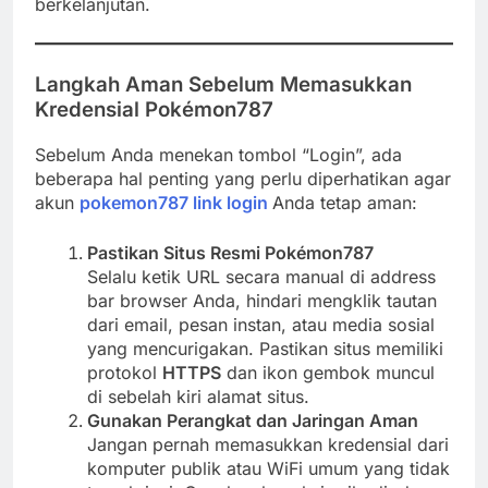
berkelanjutan.
Langkah Aman Sebelum Memasukkan
Kredensial Pokémon787
Sebelum Anda menekan tombol “Login”, ada
beberapa hal penting yang perlu diperhatikan agar
akun
pokemon787 link login
Anda tetap aman:
Pastikan Situs Resmi Pokémon787
Selalu ketik URL secara manual di address
bar browser Anda, hindari mengklik tautan
dari email, pesan instan, atau media sosial
yang mencurigakan. Pastikan situs memiliki
protokol
HTTPS
dan ikon gembok muncul
di sebelah kiri alamat situs.
Gunakan Perangkat dan Jaringan Aman
Jangan pernah memasukkan kredensial dari
komputer publik atau WiFi umum yang tidak