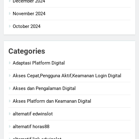
December 2024
November 2024
October 2024
Categories
Adaptasi Platform Digital
Akses Cepat,Pengguna Aktif,Keamanan Login Digital
Akses dan Pengalaman Digital
Akses Platform dan Keamanan Digital
alternatif edwinslot
alternatif horas88