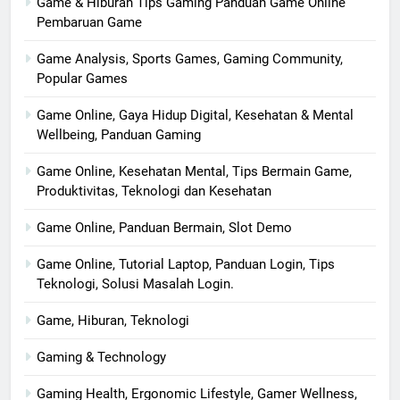
Game & Hiburan Tips Gaming Panduan Game Online
Pembaruan Game
Game Analysis, Sports Games, Gaming Community,
Popular Games
Game Online, Gaya Hidup Digital, Kesehatan & Mental
Wellbeing, Panduan Gaming
Game Online, Kesehatan Mental, Tips Bermain Game,
Produktivitas, Teknologi dan Kesehatan
Game Online, Panduan Bermain, Slot Demo
Game Online, Tutorial Laptop, Panduan Login, Tips
Teknologi, Solusi Masalah Login.
Game, Hiburan, Teknologi
Gaming & Technology
Gaming Health, Ergonomic Lifestyle, Gamer Wellness,