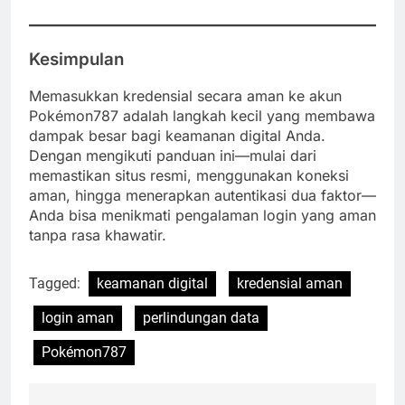
Kesimpulan
Memasukkan kredensial secara aman ke akun
Pokémon787 adalah langkah kecil yang membawa
dampak besar bagi keamanan digital Anda.
Dengan mengikuti panduan ini—mulai dari
memastikan situs resmi, menggunakan koneksi
aman, hingga menerapkan autentikasi dua faktor—
Anda bisa menikmati pengalaman login yang aman
tanpa rasa khawatir.
Tagged:
keamanan digital
kredensial aman
login aman
perlindungan data
Pokémon787