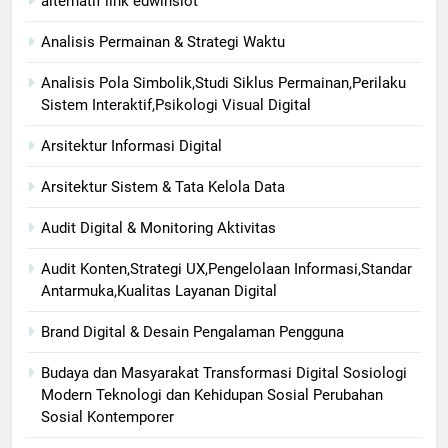
alternatif link edwinslot
Analisis Permainan & Strategi Waktu
Analisis Pola Simbolik,Studi Siklus Permainan,Perilaku
Sistem Interaktif,Psikologi Visual Digital
Arsitektur Informasi Digital
Arsitektur Sistem & Tata Kelola Data
Audit Digital & Monitoring Aktivitas
Audit Konten,Strategi UX,Pengelolaan Informasi,Standar
Antarmuka,Kualitas Layanan Digital
Brand Digital & Desain Pengalaman Pengguna
Budaya dan Masyarakat Transformasi Digital Sosiologi
Modern Teknologi dan Kehidupan Sosial Perubahan
Sosial Kontemporer