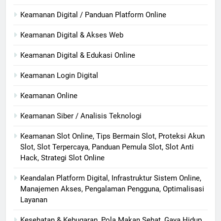
Keamanan Digital / Panduan Platform Online
Keamanan Digital & Akses Web
Keamanan Digital & Edukasi Online
Keamanan Login Digital
Keamanan Online
Keamanan Siber / Analisis Teknologi
Keamanan Slot Online, Tips Bermain Slot, Proteksi Akun
Slot, Slot Terpercaya, Panduan Pemula Slot, Slot Anti
Hack, Strategi Slot Online
Keandalan Platform Digital, Infrastruktur Sistem Online,
Manajemen Akses, Pengalaman Pengguna, Optimalisasi
Layanan
Kesehatan & Kebugaran, Pola Makan Sehat, Gaya Hidup,