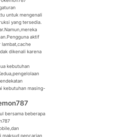
,Pokemon787
gaturan
tu untuk mengenali
uksi yang tersedia.
sar.Namun,mereka
man.Pengguna aktif
r lambat,cache
idak dikenali karena
dua kebutuhan
Kedua,pengelolaan
pendekatan
ai kebutuhan masing-
kemon787
ul bersama beberapa
on787
obile,dan
i maksud pencarian