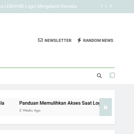
ka LEBAH4D Login Mengalami Kendala
at Login KAYA787 Mengalami Kendala
k Menyimpan Halaman KAYA787 Login
NEWSLETTER
RANDOM NEWS
 EDWINSLOT Login Mengalami Kendala
ka LEBAH4D Login Mengalami Kendala
 Social Speaker. Solusi Untuk Bisnis Modern.
at Login KAYA787 Mengalami Kendala
k Menyimpan Halaman KAYA787 Login
duan Memulihkan Akses Saat Login KAYA787 Mengalami Ken
eks Ago