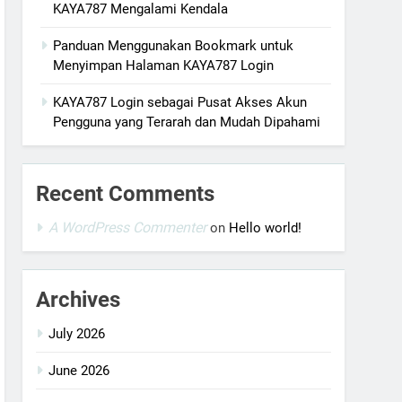
KAYA787 Mengalami Kendala
Panduan Menggunakan Bookmark untuk
Menyimpan Halaman KAYA787 Login
KAYA787 Login sebagai Pusat Akses Akun
Pengguna yang Terarah dan Mudah Dipahami
Recent Comments
A WordPress Commenter
on
Hello world!
Archives
July 2026
June 2026