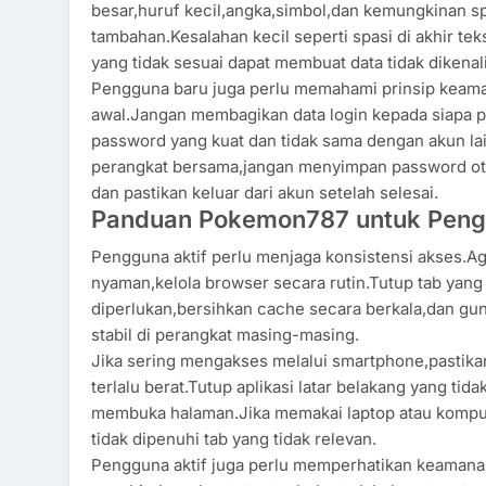
besar,huruf kecil,angka,simbol,dan kemungkinan s
tambahan.Kesalahan kecil seperti spasi di akhir teks
yang tidak sesuai dapat membuat data tidak dikenali
Pengguna baru juga perlu memahami prinsip keam
awal.Jangan membagikan data login kepada siapa 
password yang kuat dan tidak sama dengan akun la
perangkat bersama,jangan menyimpan password ot
dan pastikan keluar dari akun setelah selesai.
Panduan Pokemon787 untuk Peng
Pengguna aktif perlu menjaga konsistensi akses.A
nyaman,kelola browser secara rutin.Tutup tab yang 
diperlukan,bersihkan cache secara berkala,dan gu
stabil di perangkat masing-masing.
Jika sering mengakses melalui smartphone,pastika
terlalu berat.Tutup aplikasi latar belakang yang tid
membuka halaman.Jika memakai laptop atau komput
tidak dipenuhi tab yang tidak relevan.
Pengguna aktif juga perlu memperhatikan keamana