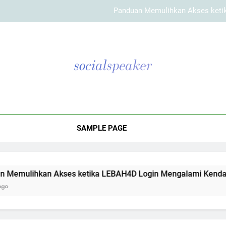
Panduan Memulihkan Akses keti
Panduan Memulihkan Akses Sa
Panduan Menggunakan Bookmark untu
Panduan Memulihkan Akses ketika
ial Speaker
Panduan Memulihkan Akses keti
n Kehadiran Media Sosial Anda Dengan Layanan Pemasaran Dari
Panduan Memulihkan Akses Sa
SAMPLE PAGE
Panduan Menggunakan Bookmark untu
n Akses ketika LEBAH4D Login Mengalami Kendala
Pan
2 We