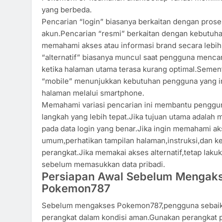
yang berbeda.
Pencarian “login” biasanya berkaitan dengan pros
akun.Pencarian “resmi” berkaitan dengan kebutuh
memahami akses atau informasi brand secara lebih
“alternatif” biasanya muncul saat pengguna mencari
ketika halaman utama terasa kurang optimal.Semen
“mobile” menunjukkan kebutuhan pengguna yang 
halaman melalui smartphone.
Memahami variasi pencarian ini membantu pengg
langkah yang lebih tepat.Jika tujuan utama adalah
pada data login yang benar.Jika ingin memahami a
umum,perhatikan tampilan halaman,instruksi,dan 
perangkat.Jika memakai akses alternatif,tetap lak
sebelum memasukkan data pribadi.
Persiapan Awal Sebelum Mengak
Pokemon787
Sebelum mengakses Pokemon787,pengguna sebai
perangkat dalam kondisi aman.Gunakan perangkat p