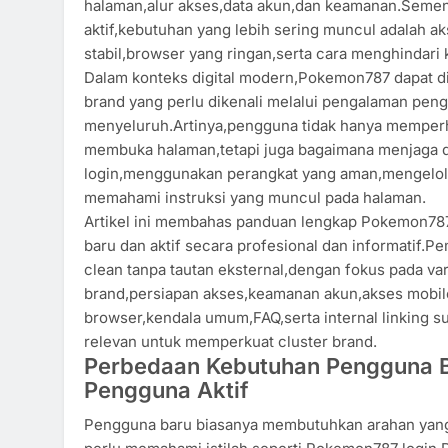
halaman,alur akses,data akun,dan keamanan.Semen
aktif,kebutuhan yang lebih sering muncul adalah a
stabil,browser yang ringan,serta cara menghindari 
Dalam konteks digital modern,Pokemon787 dapat d
brand yang perlu dikenali melalui pengalaman pen
menyeluruh.Artinya,pengguna tidak hanya memperh
membuka halaman,tetapi juga bagaimana menjaga 
login,menggunakan perangkat yang aman,mengelol
memahami instruksi yang muncul pada halaman.
Artikel ini membahas panduan lengkap Pokemon78
baru dan aktif secara profesional dan informatif.P
clean tanpa tautan eksternal,dengan fokus pada var
brand,persiapan akses,keamanan akun,akses mobil
browser,kendala umum,FAQ,serta internal linking s
relevan untuk memperkuat cluster brand.
Perbedaan Kebutuhan Pengguna 
Pengguna Aktif
Pengguna baru biasanya membutuhkan arahan yan