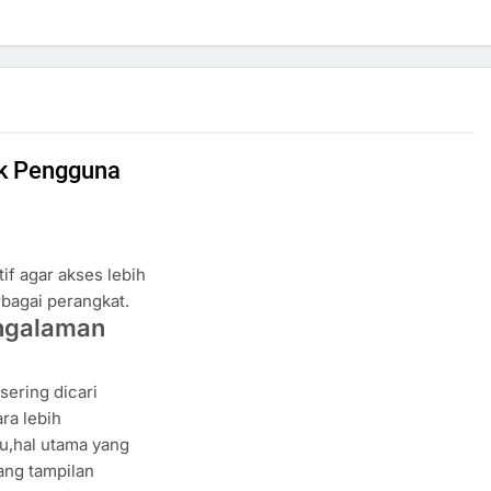
k Pengguna
f agar akses lebih
rbagai perangkat.
ngalaman
sering dicari
ra lebih
ru,hal utama yang
ang tampilan