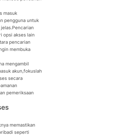
es masuk
an pengguna untuk
 jelas.Pencarian
 opsi akses lain
tara pencarian
ingin membuka
una mengambil
 masuk akun,fokuslah
kses secara
keamanan
ukan pemeriksaan
ses
knya memastikan
ribadi seperti