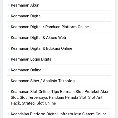
Keamanan Akun
Keamanan Digital
Keamanan Digital / Panduan Platform Online
Keamanan Digital & Akses Web
Keamanan Digital & Edukasi Online
Keamanan Login Digital
Keamanan Online
Keamanan Siber / Analisis Teknologi
Keamanan Slot Online, Tips Bermain Slot, Proteksi Akun
Slot, Slot Terpercaya, Panduan Pemula Slot, Slot Anti
Hack, Strategi Slot Online
Keandalan Platform Digital, Infrastruktur Sistem Online,