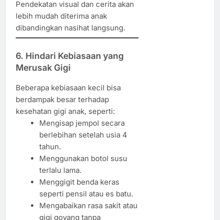
Pendekatan visual dan cerita akan
lebih mudah diterima anak
dibandingkan nasihat langsung.
6. Hindari Kebiasaan yang
Merusak Gigi
Beberapa kebiasaan kecil bisa
berdampak besar terhadap
kesehatan gigi anak, seperti:
Mengisap jempol secara
berlebihan setelah usia 4
tahun.
Menggunakan botol susu
terlalu lama.
Menggigit benda keras
seperti pensil atau es batu.
Mengabaikan rasa sakit atau
gigi goyang tanpa