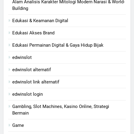
Alam Analisis Karakter Mitologi Modern Narasi & World-
Building
Edukasi & Keamanan Digital
Edukasi Akses Brand
Edukasi Permainan Digital & Gaya Hidup Bijak
edwinslot
edwinslot alternatif
edwinslot link alternatif
edwinslot login
Gambling, Slot Machines, Kasino Online, Strategi
Bermain
Game