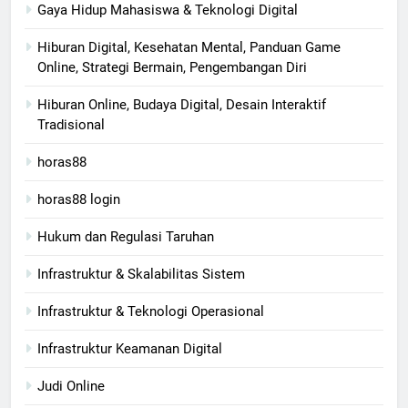
Gaya Hidup Mahasiswa & Teknologi Digital
Hiburan Digital, Kesehatan Mental, Panduan Game
Online, Strategi Bermain, Pengembangan Diri
Hiburan Online, Budaya Digital, Desain Interaktif
Tradisional
horas88
horas88 login
Hukum dan Regulasi Taruhan
Infrastruktur & Skalabilitas Sistem
Infrastruktur & Teknologi Operasional
Infrastruktur Keamanan Digital
Judi Online