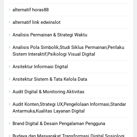
alternatif horas88
alternatif link edwinslot
Analisis Permainan & Strategi Waktu
Analisis Pola Simbolik,Studi Siklus Permainan,Perilaku
Sistem Interaktif,Psikologi Visual Digital
Arsitektur Informasi Digital
Arsitektur Sistem & Tata Kelola Data
Audit Digital & Monitoring Aktivitas
Audit Konten,Strategi UX,Pengelolaan Informasi,Standar
Antarmuka,Kualitas Layanan Digital
Brand Digital & Desain Pengalaman Pengguna
Budaya dan Masyarakat Transformasi Digital Sosiologi