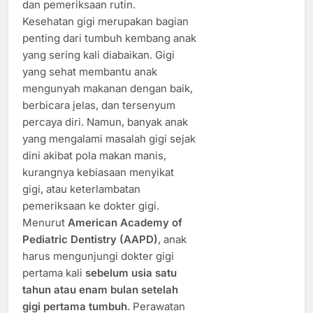
dan pemeriksaan rutin.
Kesehatan gigi merupakan bagian
penting dari tumbuh kembang anak
yang sering kali diabaikan. Gigi
yang sehat membantu anak
mengunyah makanan dengan baik,
berbicara jelas, dan tersenyum
percaya diri. Namun, banyak anak
yang mengalami masalah gigi sejak
dini akibat pola makan manis,
kurangnya kebiasaan menyikat
gigi, atau keterlambatan
pemeriksaan ke dokter gigi.
Menurut
American Academy of
Pediatric Dentistry (AAPD)
, anak
harus mengunjungi dokter gigi
pertama kali
sebelum usia satu
tahun atau enam bulan setelah
gigi pertama tumbuh
. Perawatan