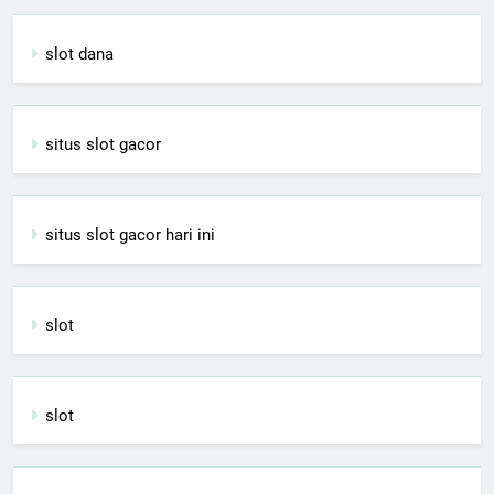
slot dana
situs slot gacor
situs slot gacor hari ini
slot
slot