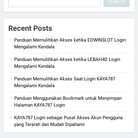
SEARCH
Recent Posts
Panduan Memulihkan Akses ketika EDWINSLOT Login
Mengalami Kendala
Panduan Memulihkan Akses ketika LEBAH4D Login
Mengalami Kendala
Panduan Memulihkan Akses Saat Login KAYA787
Mengalami Kendala
Panduan Menggunakan Bookmark untuk Menyimpan
Halaman KAYA787 Login
KAYA787 Login sebagai Pusat Akses Akun Pengguna
yang Terarah dan Mudah Dipahami