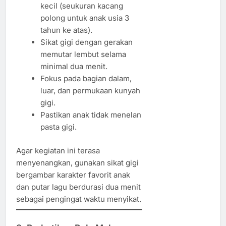
kecil (seukuran kacang
polong untuk anak usia 3
tahun ke atas).
Sikat gigi dengan gerakan
memutar lembut selama
minimal dua menit.
Fokus pada bagian dalam,
luar, dan permukaan kunyah
gigi.
Pastikan anak tidak menelan
pasta gigi.
Agar kegiatan ini terasa
menyenangkan, gunakan sikat gigi
bergambar karakter favorit anak
dan putar lagu berdurasi dua menit
sebagai pengingat waktu menyikat.