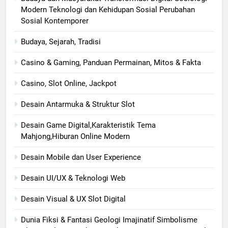
Modern Teknologi dan Kehidupan Sosial Perubahan
Sosial Kontemporer
Budaya, Sejarah, Tradisi
Casino & Gaming, Panduan Permainan, Mitos & Fakta
Casino, Slot Online, Jackpot
Desain Antarmuka & Struktur Slot
Desain Game Digital,Karakteristik Tema
Mahjong,Hiburan Online Modern
Desain Mobile dan User Experience
Desain UI/UX & Teknologi Web
Desain Visual & UX Slot Digital
Dunia Fiksi & Fantasi Geologi Imajinatif Simbolisme