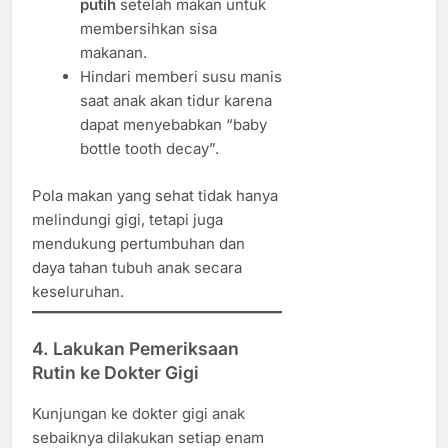
putih
setelah makan untuk
membersihkan sisa
makanan.
Hindari memberi susu manis
saat anak akan tidur karena
dapat menyebabkan “baby
bottle tooth decay”.
Pola makan yang sehat tidak hanya
melindungi gigi, tetapi juga
mendukung pertumbuhan dan
daya tahan tubuh anak secara
keseluruhan.
4. Lakukan Pemeriksaan
Rutin ke Dokter Gigi
Kunjungan ke dokter gigi anak
sebaiknya dilakukan setiap enam