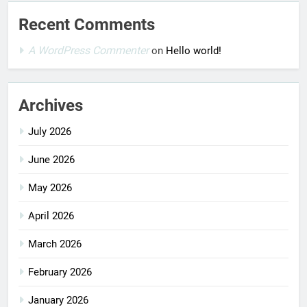
Recent Comments
A WordPress Commenter
on
Hello world!
Archives
July 2026
June 2026
May 2026
April 2026
March 2026
February 2026
January 2026