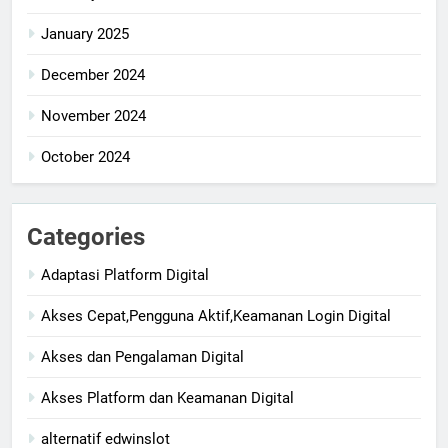
January 2025
December 2024
November 2024
October 2024
Categories
Adaptasi Platform Digital
Akses Cepat,Pengguna Aktif,Keamanan Login Digital
Akses dan Pengalaman Digital
Akses Platform dan Keamanan Digital
alternatif edwinslot