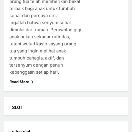
orang tua telah memberikan bekal
terbaik bagi anak untuk tumbuh
sehat dan percaya diri.
Ingatlah bahwa senyum sehat
dimulai dari rumah. Perawatan gigi
anak bukan sekadar rutinitas,
tetapi wujud kasih sayang orang
tua yang ingin melihat anak
tumbuh bahagia, aktif, dan
tersenyum dengan penuh
kebanggaan setiap hari.
Read More
SLOT
situs slot