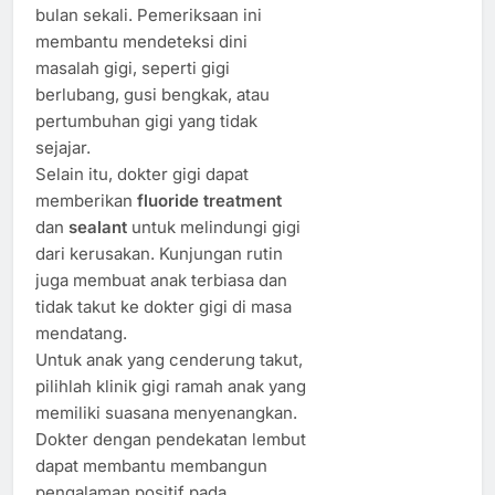
bulan sekali. Pemeriksaan ini
membantu mendeteksi dini
masalah gigi, seperti gigi
berlubang, gusi bengkak, atau
pertumbuhan gigi yang tidak
sejajar.
Selain itu, dokter gigi dapat
memberikan
fluoride treatment
dan
sealant
untuk melindungi gigi
dari kerusakan. Kunjungan rutin
juga membuat anak terbiasa dan
tidak takut ke dokter gigi di masa
mendatang.
Untuk anak yang cenderung takut,
pilihlah klinik gigi ramah anak yang
memiliki suasana menyenangkan.
Dokter dengan pendekatan lembut
dapat membantu membangun
pengalaman positif pada