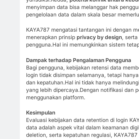
menyimpan data bisa melanggar hak penggu
pengelolaan data dalam skala besar memerluk
KAYA787 mengatasi tantangan ini dengan me
menerapkan prinsip
privacy by design
, sert
pengguna.Hal ini memungkinkan sistem tetap
Dampak terhadap Pengalaman Pengguna
Bagi pengguna, kebijakan retensi data memb
login tidak disimpan selamanya, tetapi han
dan kepatuhan.Hal ini tidak hanya melindungi
yang lebih dipercaya.Dengan notifikasi dan 
menggunakan platform.
Kesimpulan
Evaluasi kebijakan data retention di login
data adalah aspek vital dalam keamanan digit
deletion, serta kepatuhan regulasi, KAYA7