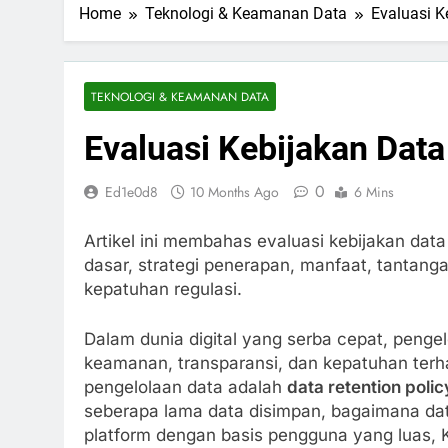
Home
Teknologi & Keamanan Data
Evaluasi K
TEKNOLOGI & KEAMANAN DATA
Evaluasi Kebijakan Dat
0
Ed1e0d8
10 Months Ago
6 Mins
Artikel ini membahas evaluasi kebijakan da
dasar, strategi penerapan, manfaat, tantan
kepatuhan regulasi.
Dalam dunia digital yang serba cepat, penge
keamanan, transparansi, dan kepatuhan terha
pengelolaan data adalah
data retention polic
seberapa lama data disimpan, bagaimana data
platform dengan basis pengguna yang luas,