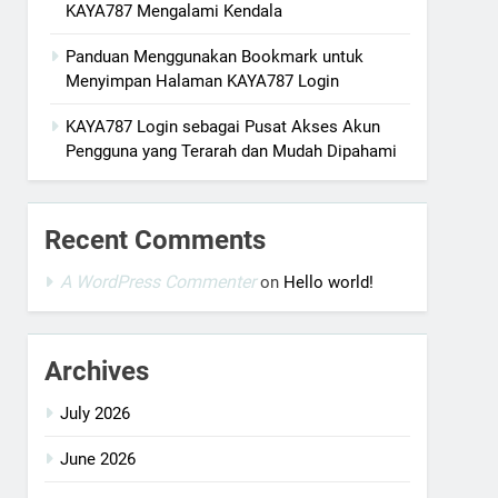
KAYA787 Mengalami Kendala
Panduan Menggunakan Bookmark untuk
Menyimpan Halaman KAYA787 Login
KAYA787 Login sebagai Pusat Akses Akun
Pengguna yang Terarah dan Mudah Dipahami
Recent Comments
A WordPress Commenter
on
Hello world!
Archives
July 2026
June 2026