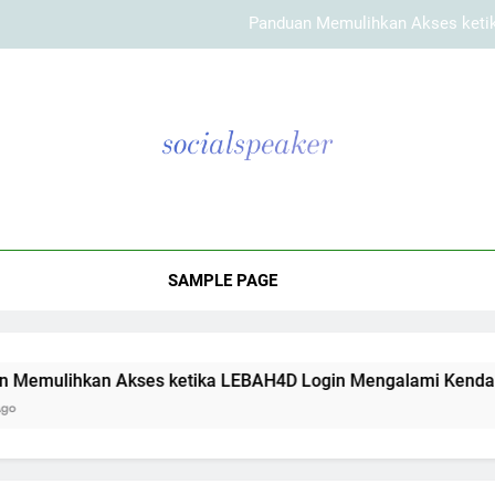
Panduan Memulihkan Akses keti
Panduan Memulihkan Akses Sa
Panduan Menggunakan Bookmark untu
Panduan Memulihkan Akses ketika
ial Speaker
Panduan Memulihkan Akses keti
n Kehadiran Media Sosial Anda Dengan Layanan Pemasaran Dari
Panduan Memulihkan Akses Sa
SAMPLE PAGE
Panduan Menggunakan Bookmark untu
 Akses ketika LEBAH4D Login Mengalami Kendala
Pand
2 Wee