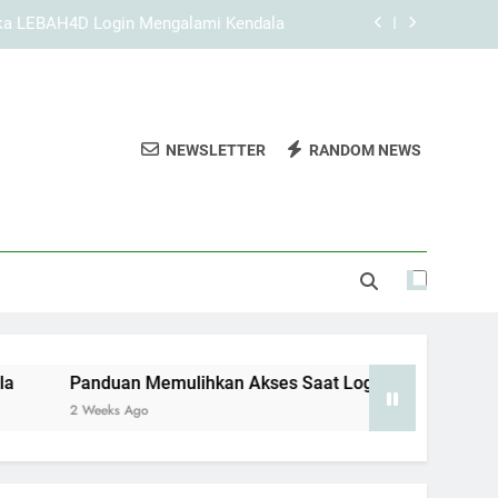
ka LEBAH4D Login Mengalami Kendala
at Login KAYA787 Mengalami Kendala
k Menyimpan Halaman KAYA787 Login
NEWSLETTER
RANDOM NEWS
 EDWINSLOT Login Mengalami Kendala
ka LEBAH4D Login Mengalami Kendala
 Social Speaker. Solusi Untuk Bisnis Modern.
at Login KAYA787 Mengalami Kendala
k Menyimpan Halaman KAYA787 Login
uan Memulihkan Akses Saat Login KAYA787 Mengalami Kend
ks Ago