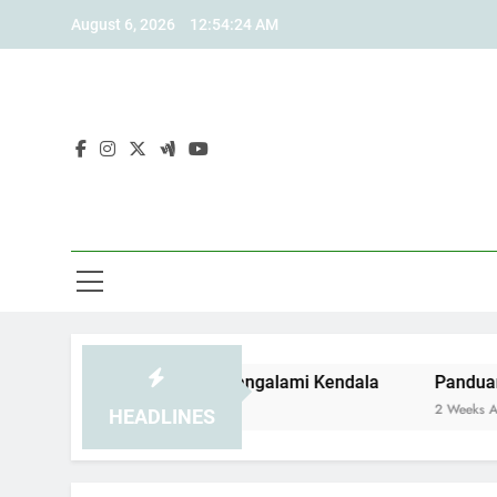
Skip
August 6, 2026
12:54:25 AM
to
content
Soc
Tingkatka
INSLOT Login Mengalami Kendala
Panduan Memulihkan
2 Weeks Ago
HEADLINES