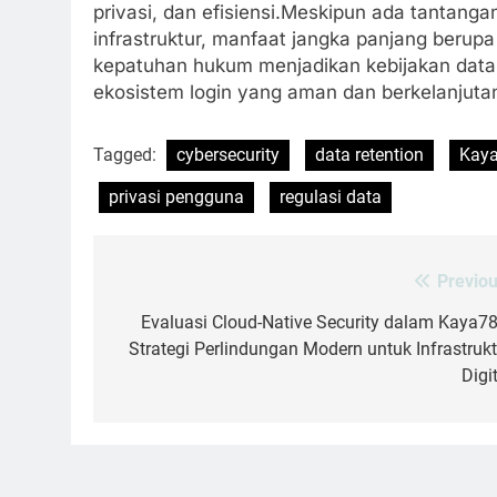
privasi, dan efisiensi.Meskipun ada tantangan
infrastruktur, manfaat jangka panjang berup
kepatuhan hukum menjadikan kebijakan data
ekosistem login yang aman dan berkelanjuta
Tagged:
cybersecurity
data retention
Kay
privasi pengguna
regulasi data
Previou
Post
navigation
Evaluasi Cloud-Native Security dalam Kaya78
Strategi Perlindungan Modern untuk Infrastrukt
Digi