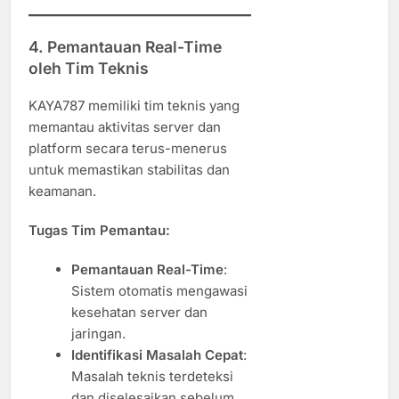
4. Pemantauan Real-Time
oleh Tim Teknis
KAYA787 memiliki tim teknis yang
memantau aktivitas server dan
platform secara terus-menerus
untuk memastikan stabilitas dan
keamanan.
Tugas Tim Pemantau
:
Pemantauan Real-Time
:
Sistem otomatis mengawasi
kesehatan server dan
jaringan.
Identifikasi Masalah Cepat
:
Masalah teknis terdeteksi
dan diselesaikan sebelum