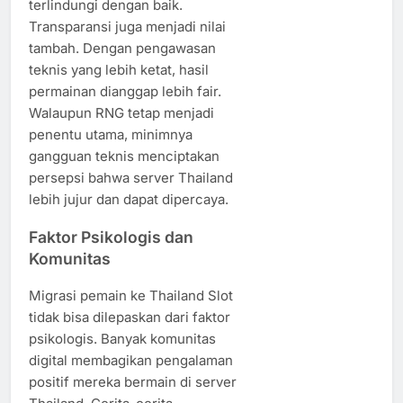
terlindungi dengan baik.
Transparansi juga menjadi nilai
tambah. Dengan pengawasan
teknis yang lebih ketat, hasil
permainan dianggap lebih fair.
Walaupun RNG tetap menjadi
penentu utama, minimnya
gangguan teknis menciptakan
persepsi bahwa server Thailand
lebih jujur dan dapat dipercaya.
Faktor Psikologis dan
Komunitas
Migrasi pemain ke Thailand Slot
tidak bisa dilepaskan dari faktor
psikologis. Banyak komunitas
digital membagikan pengalaman
positif mereka bermain di server