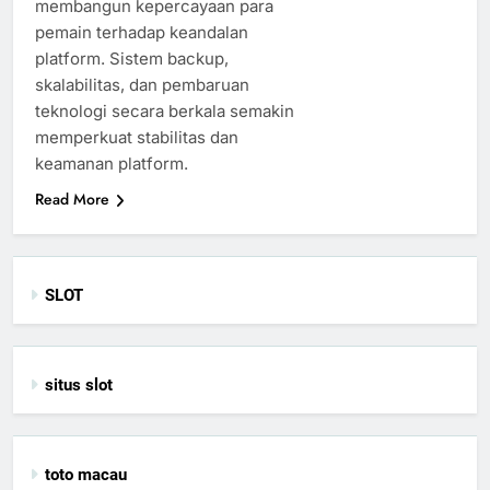
membangun kepercayaan para
pemain terhadap keandalan
platform. Sistem backup,
skalabilitas, dan pembaruan
teknologi secara berkala semakin
memperkuat stabilitas dan
keamanan platform.
Read More
SLOT
situs slot
toto macau