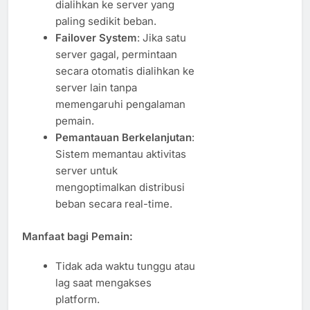
dialihkan ke server yang
paling sedikit beban.
Failover System
: Jika satu
server gagal, permintaan
secara otomatis dialihkan ke
server lain tanpa
memengaruhi pengalaman
pemain.
Pemantauan Berkelanjutan
:
Sistem memantau aktivitas
server untuk
mengoptimalkan distribusi
beban secara real-time.
Manfaat bagi Pemain
:
Tidak ada waktu tunggu atau
lag saat mengakses
platform.