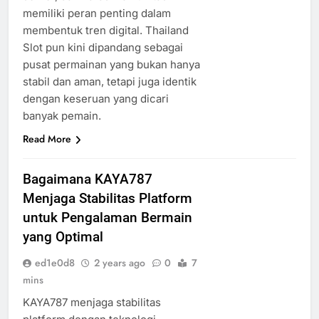
memiliki peran penting dalam
membentuk tren digital. Thailand
Slot pun kini dipandang sebagai
pusat permainan yang bukan hanya
stabil dan aman, tetapi juga identik
dengan keseruan yang dicari
banyak pemain.
Read More
Bagaimana KAYA787
Menjaga Stabilitas Platform
untuk Pengalaman Bermain
yang Optimal
ed1e0d8
2 years ago
0
7
mins
KAYA787 menjaga stabilitas