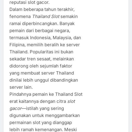
reputasi slot gacor.
Dalam beberapa tahun terakhir,
fenomena
Thailand Slot
semakin
ramai diperbincangkan. Banyak
pemain dari berbagai negara,
termasuk Indonesia, Malaysia, dan
Filipina, memilih beralih ke server
Thailand. Popularitas ini bukan
sekadar tren sesaat, melainkan
didorong oleh sejumlah faktor
yang membuat server Thailand
dinilai lebih unggul dibandingkan
server lain.
Pindahnya pemain ke Thailand Slot
erat kaitannya dengan citra
slot
gacor
—istilah yang sering
digunakan untuk menggambarkan
permainan slot yang dianggap
lebih ramah kemenangan. Meski