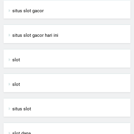
situs slot gacor
situs slot gacor hari ini
slot
slot
situs slot
slot dana