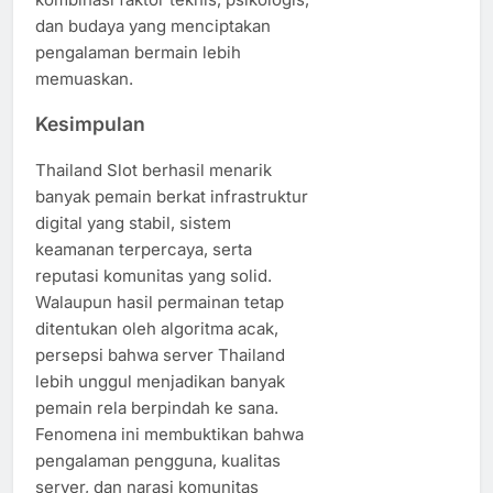
dan budaya yang menciptakan
pengalaman bermain lebih
memuaskan.
Kesimpulan
Thailand Slot berhasil menarik
banyak pemain berkat infrastruktur
digital yang stabil, sistem
keamanan terpercaya, serta
reputasi komunitas yang solid.
Walaupun hasil permainan tetap
ditentukan oleh algoritma acak,
persepsi bahwa server Thailand
lebih unggul menjadikan banyak
pemain rela berpindah ke sana.
Fenomena ini membuktikan bahwa
pengalaman pengguna, kualitas
server, dan narasi komunitas