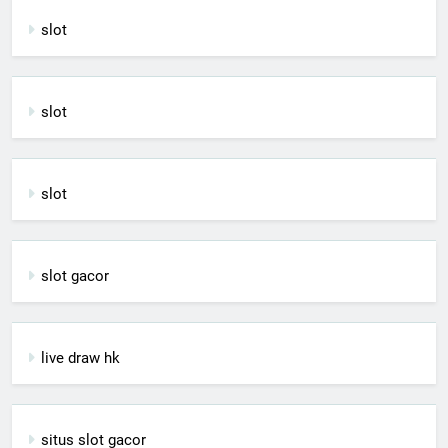
slot
slot
slot
slot gacor
live draw hk
situs slot gacor