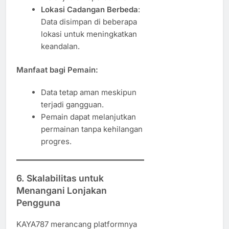
Lokasi Cadangan Berbeda
:
Data disimpan di beberapa
lokasi untuk meningkatkan
keandalan.
Manfaat bagi Pemain
:
Data tetap aman meskipun
terjadi gangguan.
Pemain dapat melanjutkan
permainan tanpa kehilangan
progres.
6. Skalabilitas untuk
Menangani Lonjakan
Pengguna
KAYA787 merancang platformnya