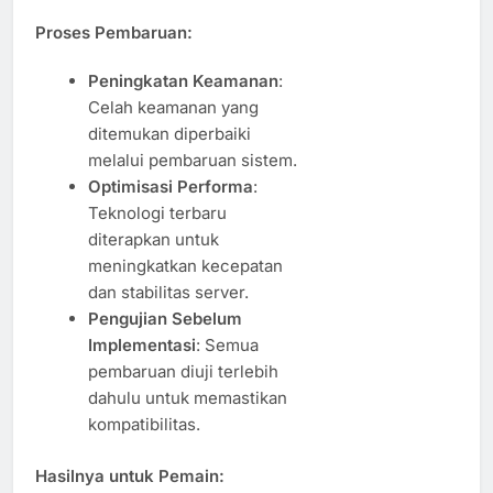
Proses Pembaruan
:
Peningkatan Keamanan
:
Celah keamanan yang
ditemukan diperbaiki
melalui pembaruan sistem.
Optimisasi Performa
:
Teknologi terbaru
diterapkan untuk
meningkatkan kecepatan
dan stabilitas server.
Pengujian Sebelum
Implementasi
: Semua
pembaruan diuji terlebih
dahulu untuk memastikan
kompatibilitas.
Hasilnya untuk Pemain
: