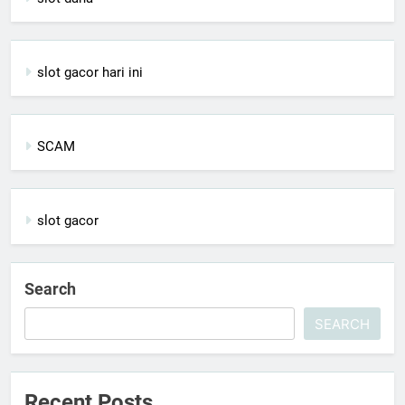
slot gacor hari ini
SCAM
slot gacor
Search
SEARCH
Recent Posts