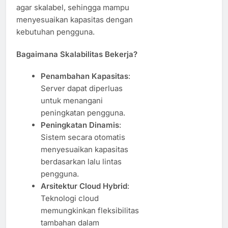
agar skalabel, sehingga mampu
menyesuaikan kapasitas dengan
kebutuhan pengguna.
Bagaimana Skalabilitas Bekerja?
Penambahan Kapasitas
:
Server dapat diperluas
untuk menangani
peningkatan pengguna.
Peningkatan Dinamis
:
Sistem secara otomatis
menyesuaikan kapasitas
berdasarkan lalu lintas
pengguna.
Arsitektur Cloud Hybrid
:
Teknologi cloud
memungkinkan fleksibilitas
tambahan dalam