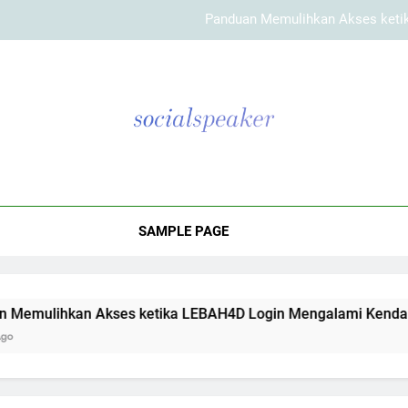
Panduan Memulihkan Akses keti
Panduan Memulihkan Akses Sa
Panduan Menggunakan Bookmark untu
Panduan Memulihkan Akses ketika
ial Speaker
Panduan Memulihkan Akses keti
n Kehadiran Media Sosial Anda Dengan Layanan Pemasaran Dari
Panduan Memulihkan Akses Sa
SAMPLE PAGE
Panduan Menggunakan Bookmark untu
 Akses ketika LEBAH4D Login Mengalami Kendala
Pan
2 We