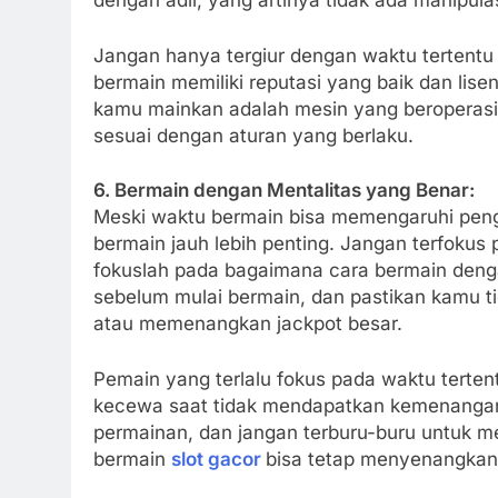
dengan adil, yang artinya tidak ada manipul
Jangan hanya tergiur dengan waktu tertentu 
bermain memiliki reputasi yang baik dan lise
kamu mainkan adalah mesin yang beroperasi
sesuai dengan aturan yang berlaku.
6. Bermain dengan Mentalitas yang Benar:
Meski waktu bermain bisa memengaruhi peng
bermain jauh lebih penting. Jangan terfokus 
fokuslah pada bagaimana cara bermain deng
sebelum mulai bermain, dan pastikan kamu ti
atau memenangkan jackpot besar.
Pemain yang terlalu fokus pada waktu tertent
kecewa saat tidak mendapatkan kemenangan. 
permainan, dan jangan terburu-buru untuk m
bermain
slot gacor
bisa tetap menyenangkan 