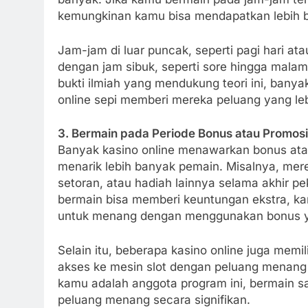
kemungkinan kamu bisa mendapatkan lebih ba
Jam-jam di luar puncak, seperti pagi hari at
dengan jam sibuk, seperti sore hingga malam 
bukti ilmiah yang mendukung teori ini, ban
online sepi memberi mereka peluang yang leb
3. Bermain pada Periode Bonus atau Promosi
Banyak kasino online menawarkan bonus atau
menarik lebih banyak pemain. Misalnya, mer
setoran, atau hadiah lainnya selama akhir pe
bermain bisa memberi keuntungan ekstra, k
untuk menang dengan menggunakan bonus ya
Selain itu, beberapa kasino online juga memi
akses ke mesin slot dengan peluang menang l
kamu adalah anggota program ini, bermain s
peluang menang secara signifikan.