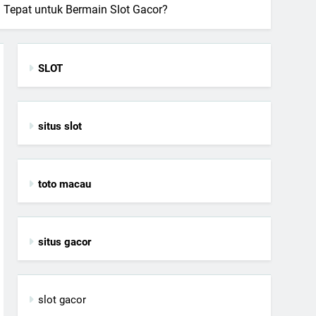
Tepat untuk Bermain Slot Gacor?
SLOT
situs slot
toto macau
situs gacor
slot gacor