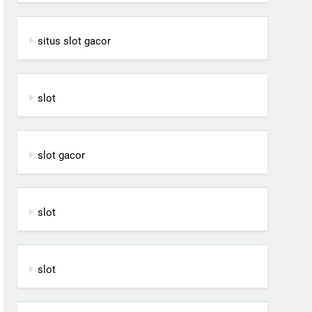
situs slot gacor
slot
slot gacor
slot
slot