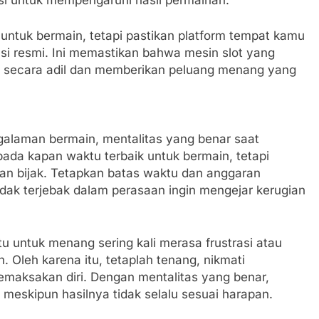
asi untuk mempengaruhi hasil permainan.
untuk bermain, tetapi pastikan platform tempat kamu
nsi resmi. Ini memastikan bahwa mesin slot yang
 secara adil dan memberikan peluang menang yang
alaman bermain, mentalitas yang benar saat
pada kapan waktu terbaik untuk bermain, tetapi
an bijak. Tetapkan batas waktu dan anggaran
dak terjebak dalam perasaan ingin mengejar kerugian
u untuk menang sering kali merasa frustrasi atau
Oleh karena itu, tetaplah tenang, nikmati
emaksakan diri. Dengan mentalitas yang benar,
meskipun hasilnya tidak selalu sesuai harapan.