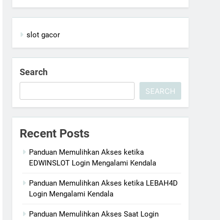
slot gacor
Search
SEARCH
Recent Posts
Panduan Memulihkan Akses ketika
EDWINSLOT Login Mengalami Kendala
Panduan Memulihkan Akses ketika LEBAH4D
Login Mengalami Kendala
Panduan Memulihkan Akses Saat Login