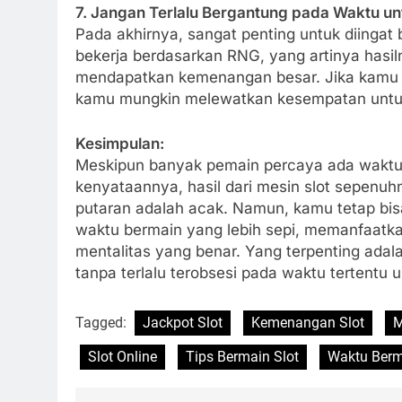
7. Jangan Terlalu Bergantung pada Waktu u
Pada akhirnya, sangat penting untuk diingat
bekerja berdasarkan RNG, yang artinya hasil
mendapatkan kemenangan besar. Jika kamu m
kamu mungkin melewatkan kesempatan untuk
Kesimpulan:
Meskipun banyak pemain percaya ada waktu t
kenyataannya, hasil dari mesin slot sepenu
putaran adalah acak. Namun, kamu tetap bi
waktu bermain yang lebih sepi, memanfaatka
mentalitas yang benar. Yang terpenting adal
tanpa terlalu terobsesi pada waktu tertentu
Tagged:
Jackpot Slot
Kemenangan Slot
M
Slot Online
Tips Bermain Slot
Waktu Berm