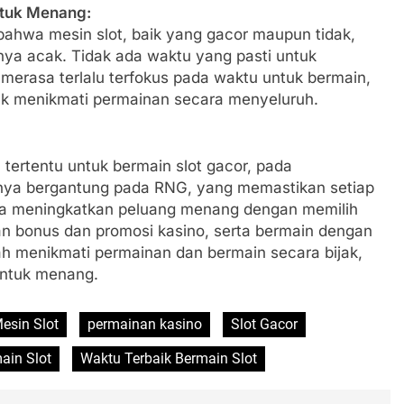
ntuk Menang:
 bahwa mesin slot, baik yang gacor maupun tidak,
nya acak. Tidak ada waktu yang pasti untuk
erasa terlalu terfokus pada waktu untuk bermain,
 menikmati permainan secara menyeluruh.
ertentu untuk bermain slot gacor, pada
hnya bergantung pada RNG, yang memastikan setiap
sa meningkatkan peluang menang dengan memilih
n bonus dan promosi kasino, serta bermain dengan
ah menikmati permainan dan bermain secara bijak,
 untuk menang.
esin Slot
permainan kasino
Slot Gacor
ain Slot
Waktu Terbaik Bermain Slot