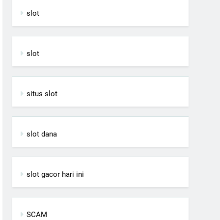
slot
slot
situs slot
slot dana
slot gacor hari ini
SCAM