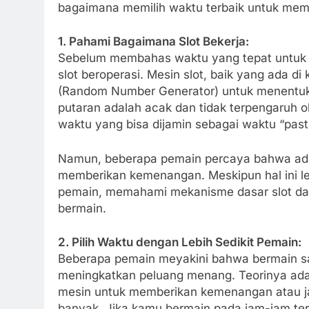
bagaimana memilih waktu terbaik untuk me
1. Pahami Bagaimana Slot Bekerja:
Sebelum membahas waktu yang tepat untuk 
slot beroperasi. Mesin slot, baik yang ada d
(Random Number Generator) untuk menentukan 
putaran adalah acak dan tidak terpengaruh o
waktu yang bisa dijamin sebagai waktu “past
Namun, beberapa pemain percaya bahwa ada w
memberikan kemenangan. Meskipun hal ini l
pemain, memahami mekanisme dasar slot dap
bermain.
2. Pilih Waktu dengan Lebih Sedikit Pemain:
Beberapa pemain meyakini bahwa bermain saat
meningkatkan peluang menang. Teorinya adal
mesin untuk memberikan kemenangan atau jac
banyak. Jika kamu bermain pada jam-jam terte