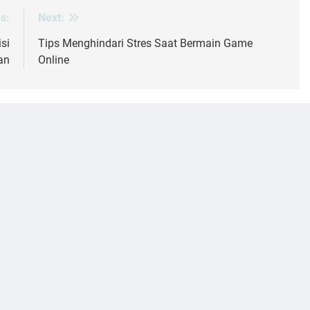
s:
Next:
si
Tips Menghindari Stres Saat Bermain Game
an
Online