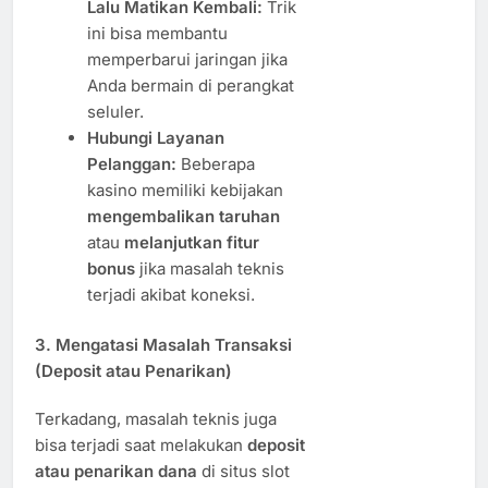
Lalu Matikan Kembali:
Trik
ini bisa membantu
memperbarui jaringan jika
Anda bermain di perangkat
seluler.
Hubungi Layanan
Pelanggan:
Beberapa
kasino memiliki kebijakan
mengembalikan taruhan
atau
melanjutkan fitur
bonus
jika masalah teknis
terjadi akibat koneksi.
3. Mengatasi Masalah Transaksi
(Deposit atau Penarikan)
Terkadang, masalah teknis juga
bisa terjadi saat melakukan
deposit
atau penarikan dana
di situs slot