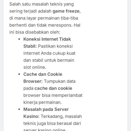
Salah satu masalah teknis yang
sering terjadi adalah
game freeze
,
di mana layar permainan tiba-tiba
berhenti dan tidak merespons. Hal
ini bisa disebabkan oleh:
Koneksi Internet Tidak
Stabil:
Pastikan koneksi
internet Anda cukup kuat
dan stabil untuk bermain
slot online.
Cache dan Cookie
Browser:
Tumpukan data
pada
cache dan cookie
browser bisa memperlambat
kinerja permainan.
Masalah pada Server
Kasino:
Terkadang, masalah
teknis juga bisa berasal dari
server kasino online.