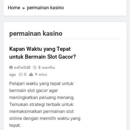
Home
permainan kasino
permainan kasino
Kapan Waktu yang Tepat
untuk Bermain Slot Gacor?
ed1e0d8
8 months
ago
0
9 mins
Pelajari waktu yang tepat untuk
bermain slot gacor agar
meningkatkan peluang menang.
Temukan strategi terbaik untuk
memaksimalkan permainan slot
online dengan memilih waktu yang
tepat.