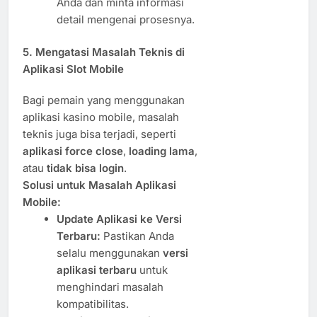
Anda dan minta informasi
detail mengenai prosesnya.
5. Mengatasi Masalah Teknis di
Aplikasi Slot Mobile
Bagi pemain yang menggunakan
aplikasi kasino mobile, masalah
teknis juga bisa terjadi, seperti
aplikasi force close
,
loading lama
,
atau
tidak bisa login
.
Solusi untuk Masalah Aplikasi
Mobile:
Update Aplikasi ke Versi
Terbaru:
Pastikan Anda
selalu menggunakan
versi
aplikasi terbaru
untuk
menghindari masalah
kompatibilitas.