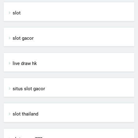
slot
slot gacor
live draw hk
situs slot gacor
slot thailand