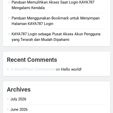
Panduan Memulihkan Akses Saat Login KAYA787
Mengalami Kendala
Panduan Menggunakan Bookmark untuk Menyimpan
Halaman KAYA787 Login
KAYA787 Login sebagai Pusat Akses Akun Pengguna
yang Terarah dan Mudah Dipahami
Recent Comments
A WordPress Commenter
on
Hello world!
Archives
July 2026
June 2026