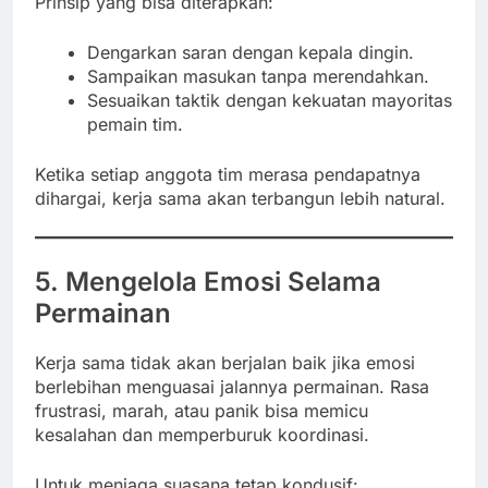
Prinsip yang bisa diterapkan:
Dengarkan saran dengan kepala dingin.
Sampaikan masukan tanpa merendahkan.
Sesuaikan taktik dengan kekuatan mayoritas
pemain tim.
Ketika setiap anggota tim merasa pendapatnya
dihargai, kerja sama akan terbangun lebih natural.
5. Mengelola Emosi Selama
Permainan
Kerja sama tidak akan berjalan baik jika emosi
berlebihan menguasai jalannya permainan. Rasa
frustrasi, marah, atau panik bisa memicu
kesalahan dan memperburuk koordinasi.
Untuk menjaga suasana tetap kondusif: