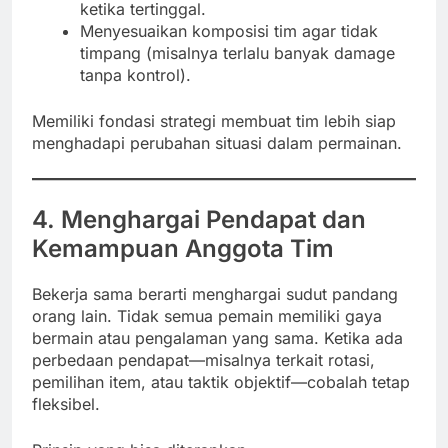
ketika tertinggal.
Menyesuaikan komposisi tim agar tidak
timpang (misalnya terlalu banyak damage
tanpa kontrol).
Memiliki fondasi strategi membuat tim lebih siap
menghadapi perubahan situasi dalam permainan.
4. Menghargai Pendapat dan
Kemampuan Anggota Tim
Bekerja sama berarti menghargai sudut pandang
orang lain. Tidak semua pemain memiliki gaya
bermain atau pengalaman yang sama. Ketika ada
perbedaan pendapat—misalnya terkait rotasi,
pemilihan item, atau taktik objektif—cobalah tetap
fleksibel.