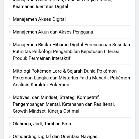
Keamanan Identitas Digital
Manajemen Akses Digital
Manajemen Akun dan Akses Pengguna
Manajemen Risiko Hiburan Digital Perencanaan Sesi dan
Rutinitas Psikologi Pengambilan Keputusan Literasi
Produk Permainan Interaktif
Mitologi Pokémon Lore & Sejarah Dunia Pokémon
Pokémon Langka dan Misterius Fakta Menarik Pokémon
Analisis Karakter Pokémon
Motivasi dan Mindset, Strategi Kompetitif,
Pengembangan Mental, Ketahanan dan Resiliensi,
Growth Mindset, Kinerja Optimal
Olahraga, Judi, Taruhan Bola
Onboarding Digital dan Orientasi Navigasi