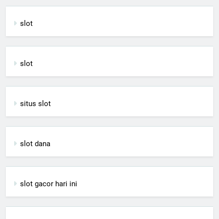
slot
slot
situs slot
slot dana
slot gacor hari ini