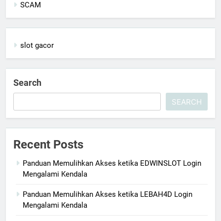
SCAM
slot gacor
Search
SEARCH
Recent Posts
Panduan Memulihkan Akses ketika EDWINSLOT Login
Mengalami Kendala
Panduan Memulihkan Akses ketika LEBAH4D Login
Mengalami Kendala