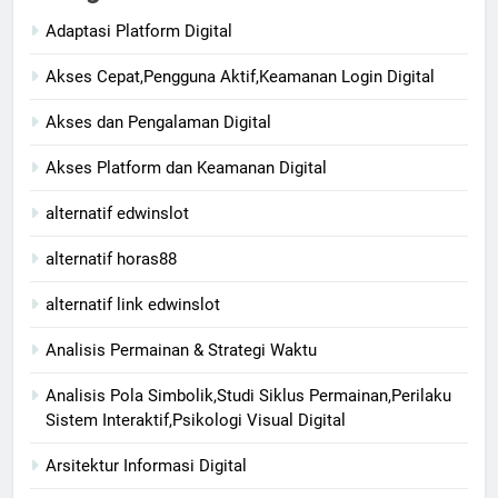
Adaptasi Platform Digital
Akses Cepat,Pengguna Aktif,Keamanan Login Digital
Akses dan Pengalaman Digital
Akses Platform dan Keamanan Digital
alternatif edwinslot
alternatif horas88
alternatif link edwinslot
Analisis Permainan & Strategi Waktu
Analisis Pola Simbolik,Studi Siklus Permainan,Perilaku
Sistem Interaktif,Psikologi Visual Digital
Arsitektur Informasi Digital