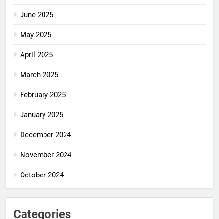
June 2025
May 2025
April 2025
March 2025
February 2025
January 2025
December 2024
November 2024
October 2024
Categories