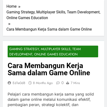
Home
Gaming Strategy, Multiplayer Skills, Team Development,
Online Games Education
Cara Membangun Kerja Sama dalam Game Online
GAMING STRATEGY, MULTIPLAYER SKILLS, TEAM
DEVELOPMENT, ONLINE GAMES EDUCATION
Cara Membangun Kerja
Sama dalam Game Online
0
Ed1e0d8
8 Months Ago
7 Mins
Pelajari cara membangun kerja sama yang solid
dalam game online melalui komunikasi efektif,
pembagian peran, strategi kolektif, dan