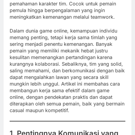
pemahaman karakter tim. Cocok untuk pemain
pemula hingga berpengalaman yang ingin
meningkatkan kemenangan melalui teamwork.
Dalam dunia game online, kemampuan individu
memang penting, tetapi kerja sama timlah yang
sering menjadi penentu kemenangan. Banyak
pemain yang memiliki mekanik hebat justru
kesulitan memenangkan pertandingan karena
kurangnya kolaborasi. Sebaliknya, tim yang solid,
saling memahami, dan berkomunikasi dengan baik
dapat mengalahkan lawan yang secara skill
mungkin lebih unggul. Artikel ini membahas cara
membangun kerja sama efektif dalam game
online, dengan pendekatan praktis dan dapat
diterapkan oleh semua pemain, baik yang bermain
casual maupun kompetitif.
1. Pentingnya Komunikasi yang