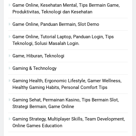
Game Online, Kesehatan Mental, Tips Bermain Game,
Produktivitas, Teknologi dan Kesehatan
Game Online, Panduan Bermain, Slot Demo
Game Online, Tutorial Laptop, Panduan Login, Tips
Teknologi, Solusi Masalah Login.
Game, Hiburan, Teknologi
Gaming & Technology
Gaming Health, Ergonomic Lifestyle, Gamer Wellness,
Healthy Gaming Habits, Personal Comfort Tips
Gaming Sehat, Permainan Kasino, Tips Bermain Slot,
Strategi Bermain, Game Online
Gaming Strategy, Multiplayer Skills, Team Development,
Online Games Education