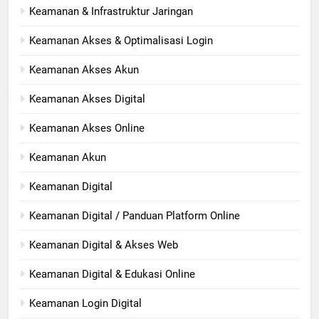
Keamanan & Infrastruktur Jaringan
Keamanan Akses & Optimalisasi Login
Keamanan Akses Akun
Keamanan Akses Digital
Keamanan Akses Online
Keamanan Akun
Keamanan Digital
Keamanan Digital / Panduan Platform Online
Keamanan Digital & Akses Web
Keamanan Digital & Edukasi Online
Keamanan Login Digital