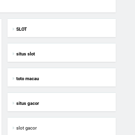
SLOT
situs slot
toto macau
situs gacor
slot gacor