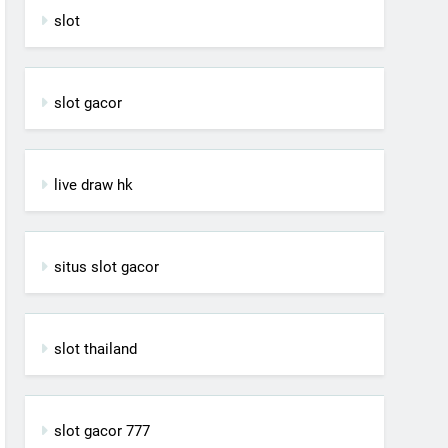
slot
slot gacor
live draw hk
situs slot gacor
slot thailand
slot gacor 777