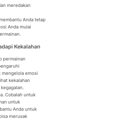
dan meredakan
sa membantu Anda tetap
osi Anda mulai
permainan.
dapi Kekalahan
ap permainan
pengaruhi
uk mengelola emosi
hat kekalahan
 kegagalan.
a. Cobalah untuk
aman untuk
mbantu Anda untuk
 bisa merusak