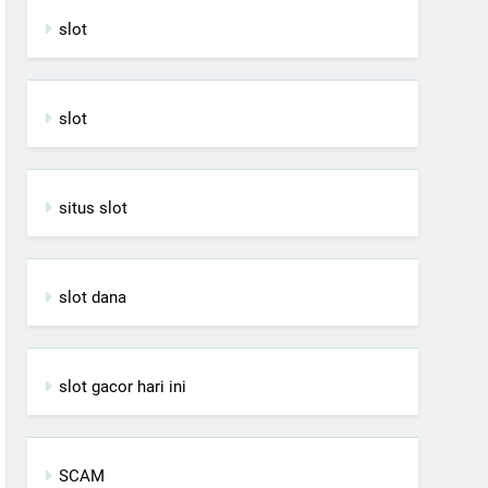
slot
slot
situs slot
slot dana
slot gacor hari ini
SCAM