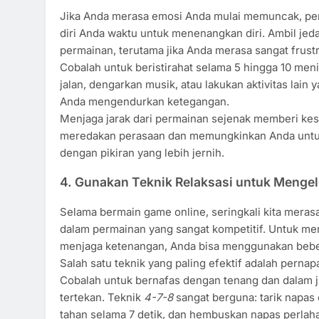
Jika Anda merasa emosi Anda mulai memuncak, pe
diri Anda waktu untuk menenangkan diri. Ambil jeda
permainan, terutama jika Anda merasa sangat frustra
Cobalah untuk beristirahat selama 5 hingga 10 men
jalan, dengarkan musik, atau lakukan aktivitas lai
Anda mengendurkan ketegangan.
Menjaga jarak dari permainan sejenak memberi ke
meredakan perasaan dan memungkinkan Anda untu
dengan pikiran yang lebih jernih.
4.
Gunakan Teknik Relaksasi untuk Mengel
Selama bermain game online, seringkali kita merasa
dalam permainan yang sangat kompetitif. Untuk men
menjaga ketenangan, Anda bisa menggunakan beber
Salah satu teknik yang paling efektif adalah perna
Cobalah untuk bernafas dengan tenang dan dalam 
tertekan. Teknik
4-7-8
sangat berguna: tarik napas 
tahan selama 7 detik, dan hembuskan napas perlahan