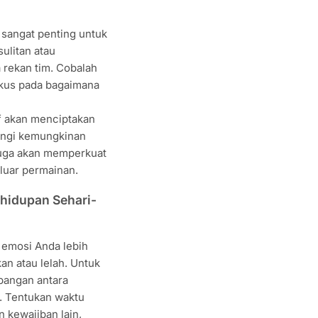
 sangat penting untuk
ulitan atau
 rekan tim. Cobalah
okus pada bagaimana
f akan menciptakan
angi kemungkinan
juga akan memperkuat
luar permainan.
hidupan Sehari-
 emosi Anda lebih
an atau lelah. Untuk
bangan antara
. Tentukan waktu
 kewajiban lain,