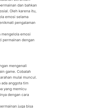
 permainan dan bahkan
ial. Oleh karena itu,
ola emosi selama
menikmati pengalaman
a mengelola emosi
ati permainan dengan
engan mengenali
ain game. Cobalah
marahan mulai muncul.
a ada anggota tim
apa yang memicu
inya dengan cara
permainan juga bisa