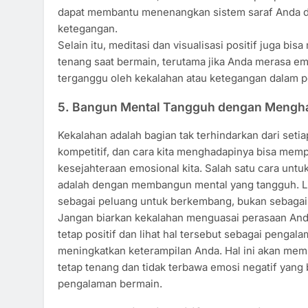
dapat membantu menenangkan sistem saraf Anda 
ketegangan.
Selain itu, meditasi dan visualisasi positif juga bi
tenang saat bermain, terutama jika Anda merasa em
terganggu oleh kekalahan atau ketegangan dalam 
5.
Bangun Mental Tangguh dengan Mengha
Kekalahan adalah bagian tak terhindarkan dari seti
kompetitif, dan cara kita menghadapinya bisa mem
kesejahteraan emosional kita. Salah satu cara unt
adalah dengan membangun mental yang tangguh. Li
sebagai peluang untuk berkembang, bukan sebagai
Jangan biarkan kekalahan menguasai perasaan And
tetap positif dan lihat hal tersebut sebagai pengal
meningkatkan keterampilan Anda. Hal ini akan me
tetap tenang dan tidak terbawa emosi negatif yang
pengalaman bermain.