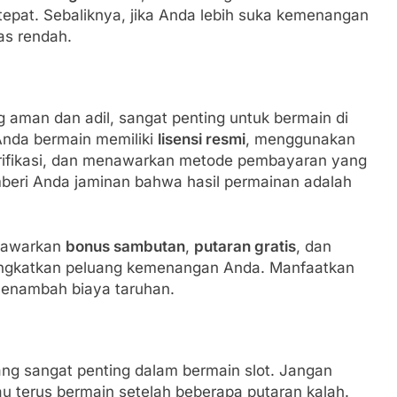
 tepat. Sebaliknya, jika Anda lebih suka kemenangan
tas rendah.
aman dan adil, sangat penting untuk bermain di
 Anda bermain memiliki
lisensi resmi
, menggunakan
rifikasi, dan menawarkan metode pembayaran yang
beri Anda jaminan bahwa hasil permainan adalah
enawarkan
bonus sambutan
,
putaran gratis
, dan
gkatkan peluang kemenangan Anda. Manfaatkan
 menambah biaya taruhan.
yang sangat penting dalam bermain slot. Jangan
u terus bermain setelah beberapa putaran kalah.