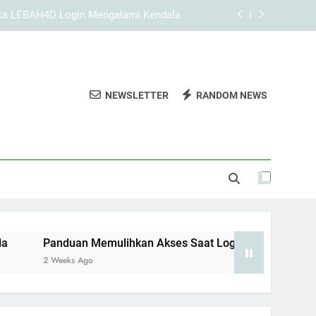
ka LEBAH4D Login Mengalami Kendala
at Login KAYA787 Mengalami Kendala
k Menyimpan Halaman KAYA787 Login
NEWSLETTER
RANDOM NEWS
 EDWINSLOT Login Mengalami Kendala
ka LEBAH4D Login Mengalami Kendala
 Social Speaker. Solusi Untuk Bisnis Modern.
at Login KAYA787 Mengalami Kendala
k Menyimpan Halaman KAYA787 Login
n Memulihkan Akses Saat Login KAYA787 Mengalami Kendal
Ago