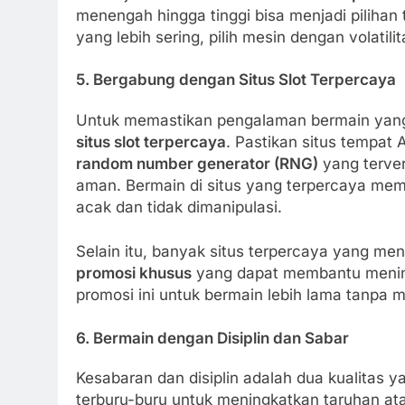
menengah hingga tinggi bisa menjadi pilihan
yang lebih sering, pilih mesin dengan volatili
5.
Bergabung dengan Situs Slot Terpercaya
Untuk memastikan pengalaman bermain yang 
situs slot terpercaya
. Pastikan situs tempat
random number generator (RNG)
yang terve
aman. Bermain di situs yang terpercaya mem
acak dan tidak dimanipulasi.
Selain itu, banyak situs terpercaya yang m
promosi khusus
yang dapat membantu menin
promosi ini untuk bermain lebih lama tanpa
6.
Bermain dengan Disiplin dan Sabar
Kesabaran dan disiplin adalah dua kualitas 
terburu-buru untuk meningkatkan taruhan ata