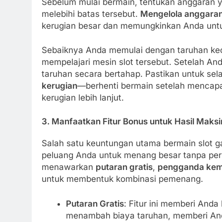
Sebelum mulai bermain, tentukan anggaran y
melebihi batas tersebut.
Mengelola anggara
kerugian besar dan memungkinkan Anda untuk
Sebaiknya Anda memulai dengan taruhan keci
mempelajari mesin slot tersebut. Setelah An
taruhan secara bertahap. Pastikan untuk se
kerugian
—berhenti bermain setelah mencapai
kerugian lebih lanjut.
3.
Manfaatkan Fitur Bonus untuk Hasil Maks
Salah satu keuntungan utama bermain slot 
peluang Anda untuk menang besar tanpa perl
menawarkan
putaran gratis
,
pengganda ke
untuk membentuk kombinasi pemenang.
Putaran Gratis
: Fitur ini memberi And
menambah biaya taruhan, memberi And