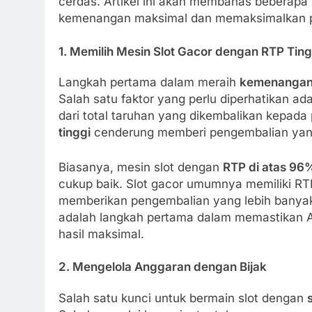
cerdas. Artikel ini akan membahas beberapa
kemenangan maksimal dan memaksimalkan p
1.
Memilih Mesin Slot Gacor dengan RTP Ting
Langkah pertama dalam meraih
kemenangan
Salah satu faktor yang perlu diperhatikan ad
dari total taruhan yang dikembalikan kepad
tinggi
cenderung memberi pengembalian yang 
Biasanya, mesin slot dengan
RTP di atas 96
cukup baik. Slot gacor umumnya memiliki RTP
memberikan pengembalian yang lebih banyak
adalah langkah pertama dalam memastikan A
hasil maksimal.
2.
Mengelola Anggaran dengan Bijak
Salah satu kunci untuk bermain slot dengan