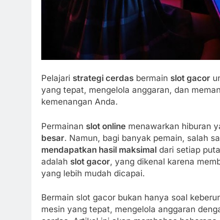
Pelajari
strategi cerdas
bermain
slot gacor
un
yang tepat, mengelola anggaran, dan meman
kemenangan Anda.
Permainan
slot online
menawarkan hiburan y
besar
. Namun, bagi banyak pemain, salah s
mendapatkan hasil maksimal
dari setiap put
adalah
slot gacor
, yang dikenal karena memb
yang lebih mudah dicapai.
Bermain slot gacor bukan hanya soal keberu
mesin yang tepat, mengelola anggaran deng