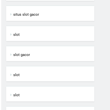
situs slot gacor
slot
slot gacor
slot
slot