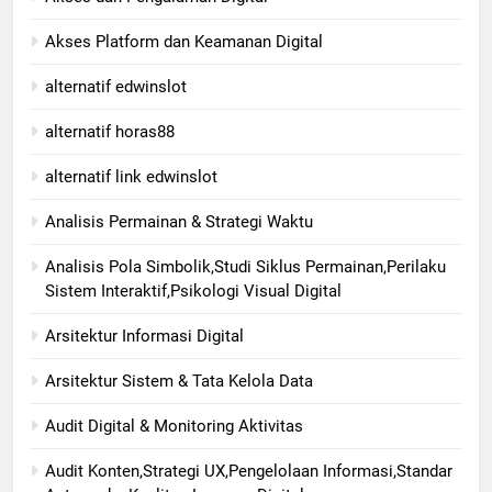
Akses Platform dan Keamanan Digital
alternatif edwinslot
alternatif horas88
alternatif link edwinslot
Analisis Permainan & Strategi Waktu
Analisis Pola Simbolik,Studi Siklus Permainan,Perilaku
Sistem Interaktif,Psikologi Visual Digital
Arsitektur Informasi Digital
Arsitektur Sistem & Tata Kelola Data
Audit Digital & Monitoring Aktivitas
Audit Konten,Strategi UX,Pengelolaan Informasi,Standar