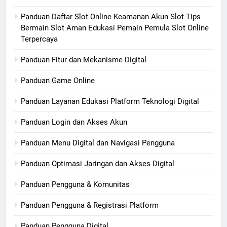
Panduan Daftar Slot Online Keamanan Akun Slot Tips
Bermain Slot Aman Edukasi Pemain Pemula Slot Online
Terpercaya
Panduan Fitur dan Mekanisme Digital
Panduan Game Online
Panduan Layanan Edukasi Platform Teknologi Digital
Panduan Login dan Akses Akun
Panduan Menu Digital dan Navigasi Pengguna
Panduan Optimasi Jaringan dan Akses Digital
Panduan Pengguna & Komunitas
Panduan Pengguna & Registrasi Platform
Panduan Pengguna Digital