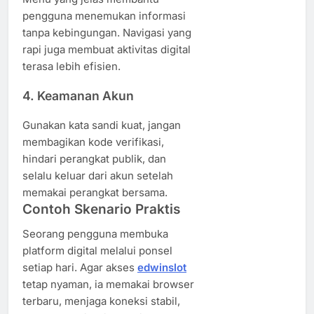
pengguna menemukan informasi
tanpa kebingungan. Navigasi yang
rapi juga membuat aktivitas digital
terasa lebih efisien.
4. Keamanan Akun
Gunakan kata sandi kuat, jangan
membagikan kode verifikasi,
hindari perangkat publik, dan
selalu keluar dari akun setelah
memakai perangkat bersama.
Contoh Skenario Praktis
Seorang pengguna membuka
platform digital melalui ponsel
setiap hari. Agar akses
edwinslot
tetap nyaman, ia memakai browser
terbaru, menjaga koneksi stabil,