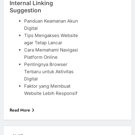
Internal Linking
Suggestion
Panduan Keamanan Akun
Digital
Tips Mengakses Website
agar Tetap Lancar
Cara Memahami Navigasi
Platform Online
Pentingnya Browser
Terbaru untuk Aktivitas
Digital
Faktor yang Membuat
Website Lebih Responsif
Read More