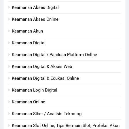
Keamanan Akses Digital
Keamanan Akses Online
Keamanan Akun
Keamanan Digital
Keamanan Digital / Panduan Platform Online
Keamanan Digital & Akses Web
Keamanan Digital & Edukasi Online
Keamanan Login Digital
Keamanan Online
Keamanan Siber / Analisis Teknologi
Keamanan Slot Online, Tips Bermain Slot, Proteksi Akun