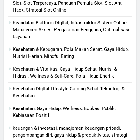
Slot, Slot Terpercaya, Panduan Pemula Slot, Slot Anti
Hack, Strategi Slot Online
Keandalan Platform Digital, Infrastruktur Sistem Online,
Manajemen Akses, Pengalaman Pengguna, Optimalisasi
Layanan
Kesehatan & Kebugaran, Pola Makan Sehat, Gaya Hidup,
Nutrisi Harian, Mindful Eating
Kesehatan & Vitalitas, Gaya Hidup Sehat, Nutrisi &
Hidrasi, Wellness & Self-Care, Pola Hidup Enerjik
Kesehatan Digital Lifestyle Gaming Sehat Teknologi &
Kesehatan
Kesehatan, Gaya Hidup, Wellness, Edukasi Publik,
Kebiasaan Positif
keuangan & investasi, manajemen keuangan pribadi,
pengembangan diri, gaya hidup & produktivitas, strategi