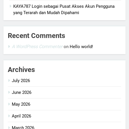
KAYA787 Login sebagai Pusat Akses Akun Pengguna
yang Terarah dan Mudah Dipahami
Recent Comments
A WordPress Commenter
on
Hello world!
Archives
July 2026
June 2026
May 2026
April 2026
March 2026