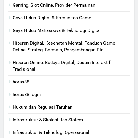
Gaming, Slot Online, Provider Permainan
Gaya Hidup Digital & Komunitas Game
Gaya Hidup Mahasiswa & Teknologi Digital
Hiburan Digital, Kesehatan Mental, Panduan Game
Online, Strategi Bermain, Pengembangan Diri
Hiburan Online, Budaya Digital, Desain Interaktif
Tradisional
horas88
horas88 login
Hukum dan Regulasi Taruhan
Infrastruktur & Skalabilitas Sistem
Infrastruktur & Teknologi Operasional