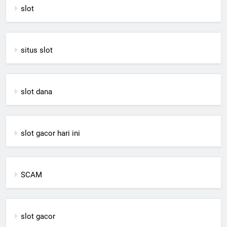
slot
situs slot
slot dana
slot gacor hari ini
SCAM
slot gacor