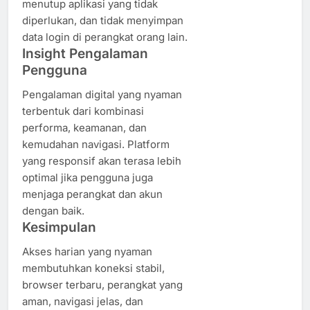
menutup aplikasi yang tidak
diperlukan, dan tidak menyimpan
data login di perangkat orang lain.
Insight Pengalaman
Pengguna
Pengalaman digital yang nyaman
terbentuk dari kombinasi
performa, keamanan, dan
kemudahan navigasi. Platform
yang responsif akan terasa lebih
optimal jika pengguna juga
menjaga perangkat dan akun
dengan baik.
Kesimpulan
Akses harian yang nyaman
membutuhkan koneksi stabil,
browser terbaru, perangkat yang
aman, navigasi jelas, dan