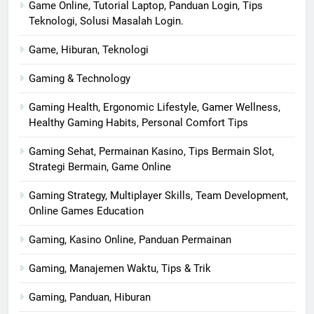
Game Online, Tutorial Laptop, Panduan Login, Tips
Teknologi, Solusi Masalah Login.
Game, Hiburan, Teknologi
Gaming & Technology
Gaming Health, Ergonomic Lifestyle, Gamer Wellness,
Healthy Gaming Habits, Personal Comfort Tips
Gaming Sehat, Permainan Kasino, Tips Bermain Slot,
Strategi Bermain, Game Online
Gaming Strategy, Multiplayer Skills, Team Development,
Online Games Education
Gaming, Kasino Online, Panduan Permainan
Gaming, Manajemen Waktu, Tips & Trik
Gaming, Panduan, Hiburan