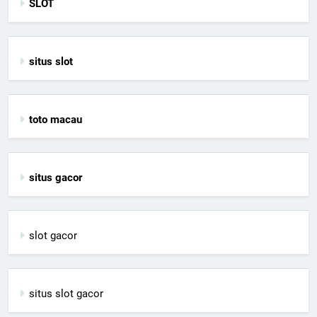
SLOT
situs slot
toto macau
situs gacor
slot gacor
situs slot gacor