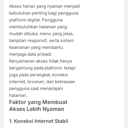
Akses harian yang nyaman menjadi
kebutuhan penting bagi pengguna
platform digital. Pengguna
membutuhkan halaman yang
mudah dibuka, menu yang jelas,
tampilan responsif, serta sistem
keamanan yang membantu
menjaga data pribadi.
Kenyamanan akses tidak hanya
bergantung pada platform, tetapi
juga pada perangkat, koneksi
internet, browser, dan kebiasaan
pengguna saat menjelajahi
halaman.
Faktor yang Membuat
Akses Lebih Nyaman
1. Koneksi Internet Stabil