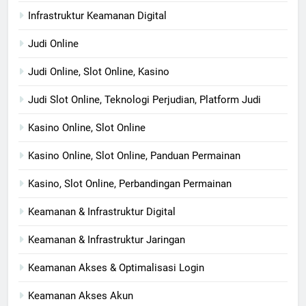
Infrastruktur Keamanan Digital
Judi Online
Judi Online, Slot Online, Kasino
Judi Slot Online, Teknologi Perjudian, Platform Judi
Kasino Online, Slot Online
Kasino Online, Slot Online, Panduan Permainan
Kasino, Slot Online, Perbandingan Permainan
Keamanan & Infrastruktur Digital
Keamanan & Infrastruktur Jaringan
Keamanan Akses & Optimalisasi Login
Keamanan Akses Akun