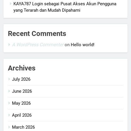
KAYA787 Login sebagai Pusat Akses Akun Pengguna
yang Terarah dan Mudah Dipahami
Recent Comments
A WordPress Commenter
on
Hello world!
Archives
July 2026
June 2026
May 2026
April 2026
March 2026