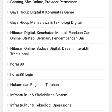
Gaming, Slot Online, Provider Permainan
Gaya Hidup Digital & Komunitas Game
Gaya Hidup Mahasiswa & Teknologi Digital
Hiburan Digital, Kesehatan Mental, Panduan Game
Online, Strategi Bermain, Pengembangan Diri
Hiburan Online, Budaya Digital, Desain Interaktif
Tradisional
horas88
horas88 login
Hukum dan Regulasi Taruhan
Infrastruktur & Skalabilitas Sistem
Infrastruktur & Teknologi Operasional