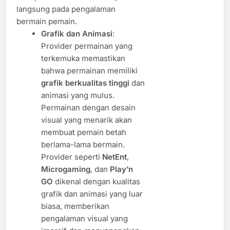
langsung pada pengalaman
bermain pemain.
Grafik dan Animasi
:
Provider permainan yang
terkemuka memastikan
bahwa permainan memiliki
grafik berkualitas tinggi
dan
animasi yang mulus.
Permainan dengan desain
visual yang menarik akan
membuat pemain betah
berlama-lama bermain.
Provider seperti
NetEnt
,
Microgaming
, dan
Play’n
GO
dikenal dengan kualitas
grafik dan animasi yang luar
biasa, memberikan
pengalaman visual yang