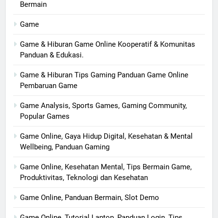
Bermain
Game
Game & Hiburan Game Online Kooperatif & Komunitas
Panduan & Edukasi.
Game & Hiburan Tips Gaming Panduan Game Online
Pembaruan Game
Game Analysis, Sports Games, Gaming Community,
Popular Games
Game Online, Gaya Hidup Digital, Kesehatan & Mental
Wellbeing, Panduan Gaming
Game Online, Kesehatan Mental, Tips Bermain Game,
Produktivitas, Teknologi dan Kesehatan
Game Online, Panduan Bermain, Slot Demo
Game Online, Tutorial Laptop, Panduan Login, Tips