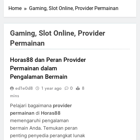
Home
Gaming, Slot Online, Provider Permainan
Gaming, Slot Online, Provider
Permainan
Horas88 dan Peran Provider
Permainan dalam
Pengalaman Bermain
ed1e0d8
1 year ago
0
8
mins
Pelajari bagaimana
provider
permainan
di
Horas88
memengaruhi pengalaman
bermain Anda. Temukan peran
penting penyedia perangkat lunak