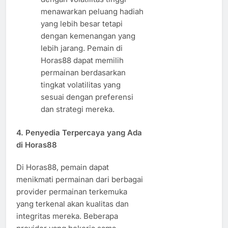
menawarkan peluang hadiah
yang lebih besar tetapi
dengan kemenangan yang
lebih jarang. Pemain di
Horas88 dapat memilih
permainan berdasarkan
tingkat volatilitas yang
sesuai dengan preferensi
dan strategi mereka.
4.
Penyedia Terpercaya yang Ada
di Horas88
Di Horas88, pemain dapat
menikmati permainan dari berbagai
provider permainan terkemuka
yang terkenal akan kualitas dan
integritas mereka. Beberapa