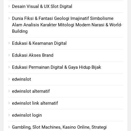
Desain Visual & UX Slot Digital
Dunia Fiksi & Fantasi Geologi Imajinatif Simbolisme
Alam Analisis Karakter Mitologi Modern Narasi & World-
Building
Edukasi & Keamanan Digital
Edukasi Akses Brand
Edukasi Permainan Digital & Gaya Hidup Bijak
edwinslot
edwinslot alternatif
edwinslot link alternatif
edwinslot login
Gambling, Slot Machines, Kasino Online, Strategi