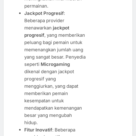
permainan.
Jackpot Progresif
:
Beberapa provider
menawarkan
jackpot
progresif
, yang memberikan
peluang bagi pemain untuk
memenangkan jumlah uang
yang sangat besar. Penyedia
seperti
Microgaming
dikenal dengan jackpot
progresif yang
menggiurkan, yang dapat
memberikan pemain
kesempatan untuk
mendapatkan kemenangan
besar yang mengubah
hidup.
Fitur Inovatif
: Beberapa