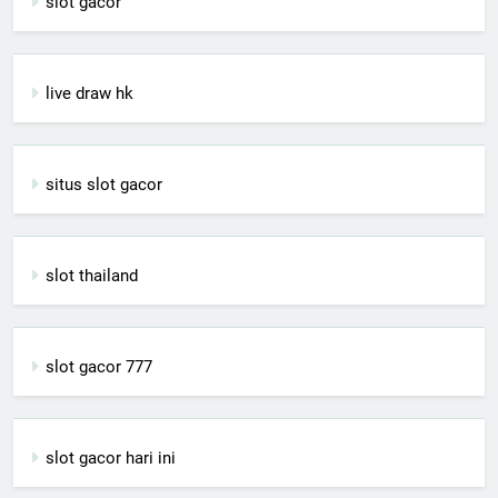
slot gacor
live draw hk
situs slot gacor
slot thailand
slot gacor 777
slot gacor hari ini