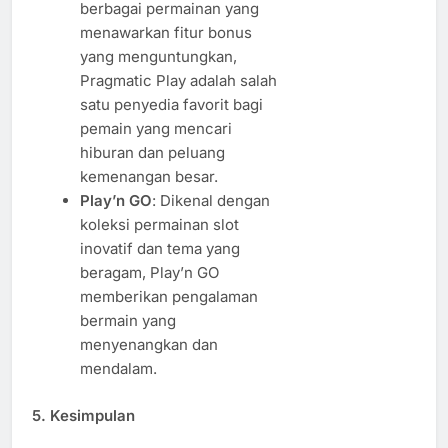
berbagai permainan yang
menawarkan fitur bonus
yang menguntungkan,
Pragmatic Play adalah salah
satu penyedia favorit bagi
pemain yang mencari
hiburan dan peluang
kemenangan besar.
Play’n GO
: Dikenal dengan
koleksi permainan slot
inovatif dan tema yang
beragam, Play’n GO
memberikan pengalaman
bermain yang
menyenangkan dan
mendalam.
5.
Kesimpulan