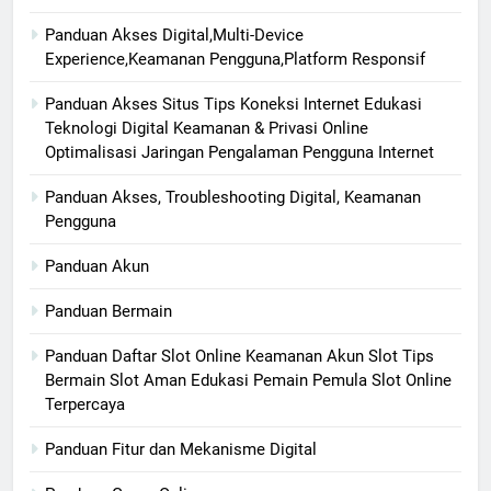
Panduan Akses Digital,Multi-Device
Experience,Keamanan Pengguna,Platform Responsif
Panduan Akses Situs Tips Koneksi Internet Edukasi
Teknologi Digital Keamanan & Privasi Online
Optimalisasi Jaringan Pengalaman Pengguna Internet
Panduan Akses, Troubleshooting Digital, Keamanan
Pengguna
Panduan Akun
Panduan Bermain
Panduan Daftar Slot Online Keamanan Akun Slot Tips
Bermain Slot Aman Edukasi Pemain Pemula Slot Online
Terpercaya
Panduan Fitur dan Mekanisme Digital