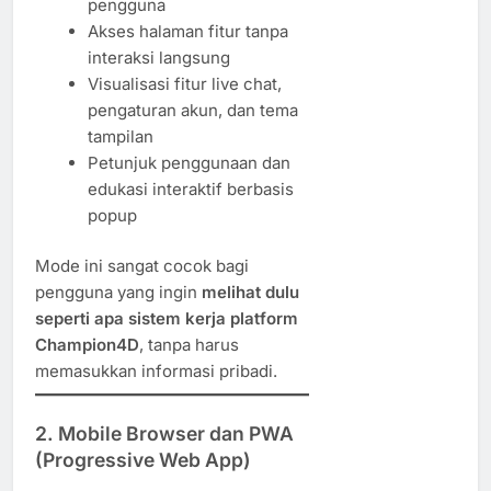
pengguna
Akses halaman fitur tanpa
interaksi langsung
Visualisasi fitur live chat,
pengaturan akun, dan tema
tampilan
Petunjuk penggunaan dan
edukasi interaktif berbasis
popup
Mode ini sangat cocok bagi
pengguna yang ingin
melihat dulu
seperti apa sistem kerja platform
Champion4D
, tanpa harus
memasukkan informasi pribadi.
2. Mobile Browser dan PWA
(Progressive Web App)