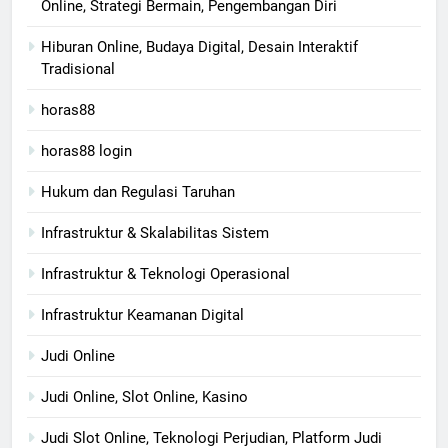
Online, Strategi Bermain, Pengembangan Diri
Hiburan Online, Budaya Digital, Desain Interaktif
Tradisional
horas88
horas88 login
Hukum dan Regulasi Taruhan
Infrastruktur & Skalabilitas Sistem
Infrastruktur & Teknologi Operasional
Infrastruktur Keamanan Digital
Judi Online
Judi Online, Slot Online, Kasino
Judi Slot Online, Teknologi Perjudian, Platform Judi