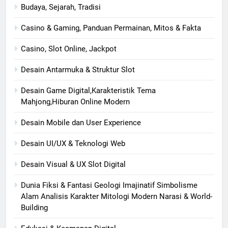
Budaya, Sejarah, Tradisi
Casino & Gaming, Panduan Permainan, Mitos & Fakta
Casino, Slot Online, Jackpot
Desain Antarmuka & Struktur Slot
Desain Game Digital,Karakteristik Tema
Mahjong,Hiburan Online Modern
Desain Mobile dan User Experience
Desain UI/UX & Teknologi Web
Desain Visual & UX Slot Digital
Dunia Fiksi & Fantasi Geologi Imajinatif Simbolisme
Alam Analisis Karakter Mitologi Modern Narasi & World-
Building