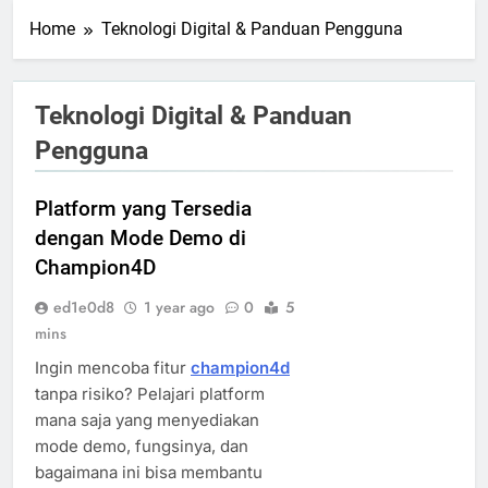
Home
Teknologi Digital & Panduan Pengguna
Teknologi Digital & Panduan
Pengguna
Platform yang Tersedia
dengan Mode Demo di
Champion4D
ed1e0d8
1 year ago
0
5
mins
Ingin mencoba fitur
champion4d
tanpa risiko? Pelajari platform
mana saja yang menyediakan
mode demo, fungsinya, dan
bagaimana ini bisa membantu