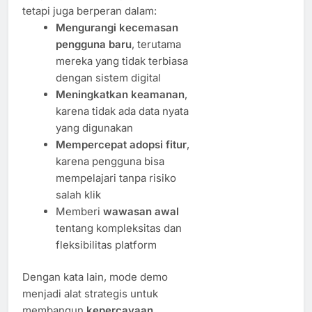
tetapi juga berperan dalam:
Mengurangi kecemasan
pengguna baru
, terutama
mereka yang tidak terbiasa
dengan sistem digital
Meningkatkan keamanan
,
karena tidak ada data nyata
yang digunakan
Mempercepat adopsi fitur
,
karena pengguna bisa
mempelajari tanpa risiko
salah klik
Memberi
wawasan awal
tentang kompleksitas dan
fleksibilitas platform
Dengan kata lain, mode demo
menjadi alat strategis untuk
membangun
kepercayaan