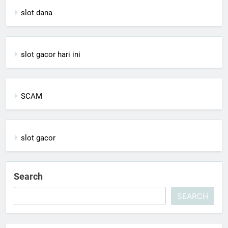
slot dana
slot gacor hari ini
SCAM
slot gacor
Search
SEARCH