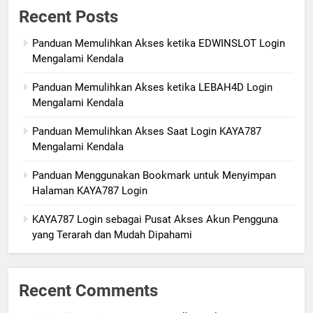
Recent Posts
Panduan Memulihkan Akses ketika EDWINSLOT Login
Mengalami Kendala
Panduan Memulihkan Akses ketika LEBAH4D Login
Mengalami Kendala
Panduan Memulihkan Akses Saat Login KAYA787
Mengalami Kendala
Panduan Menggunakan Bookmark untuk Menyimpan
Halaman KAYA787 Login
KAYA787 Login sebagai Pusat Akses Akun Pengguna
yang Terarah dan Mudah Dipahami
Recent Comments