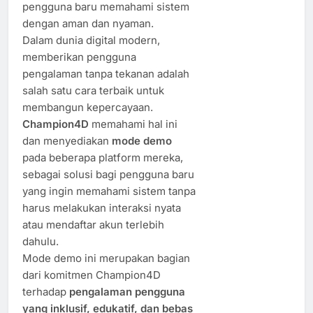
pengguna baru memahami sistem
dengan aman dan nyaman.
Dalam dunia digital modern,
memberikan pengguna
pengalaman tanpa tekanan adalah
salah satu cara terbaik untuk
membangun kepercayaan.
Champion4D
memahami hal ini
dan menyediakan
mode demo
pada beberapa platform mereka,
sebagai solusi bagi pengguna baru
yang ingin memahami sistem tanpa
harus melakukan interaksi nyata
atau mendaftar akun terlebih
dahulu.
Mode demo ini merupakan bagian
dari komitmen Champion4D
terhadap
pengalaman pengguna
yang inklusif, edukatif, dan bebas