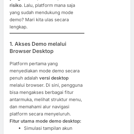
risiko
. Lalu, platform mana saja
yang sudah mendukung mode
demo? Mari kita ulas secara
lengkap.
1. Akses Demo melalui
Browser Desktop
Platform pertama yang
menyediakan mode demo secara
penuh adalah
versi desktop
melalui browser. Di sini, pengguna
bisa mengakses berbagai fitur
antarmuka, melihat struktur menu,
dan memahami alur navigasi
platform secara menyeluruh.
Fitur utama mode demo desktop:
Simulasi tampilan akun