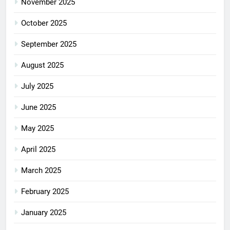
November 2025
October 2025
September 2025
August 2025
July 2025
June 2025
May 2025
April 2025
March 2025
February 2025
January 2025