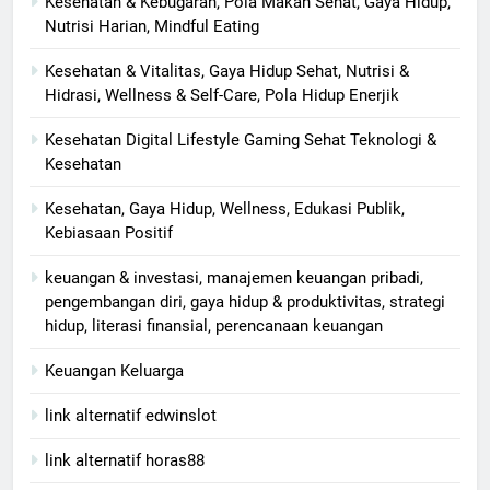
Kesehatan & Kebugaran, Pola Makan Sehat, Gaya Hidup,
Nutrisi Harian, Mindful Eating
Kesehatan & Vitalitas, Gaya Hidup Sehat, Nutrisi &
Hidrasi, Wellness & Self-Care, Pola Hidup Enerjik
Kesehatan Digital Lifestyle Gaming Sehat Teknologi &
Kesehatan
Kesehatan, Gaya Hidup, Wellness, Edukasi Publik,
Kebiasaan Positif
keuangan & investasi, manajemen keuangan pribadi,
pengembangan diri, gaya hidup & produktivitas, strategi
hidup, literasi finansial, perencanaan keuangan
Keuangan Keluarga
link alternatif edwinslot
link alternatif horas88