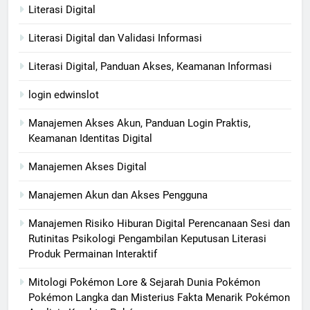
Literasi Digital
Literasi Digital dan Validasi Informasi
Literasi Digital, Panduan Akses, Keamanan Informasi
login edwinslot
Manajemen Akses Akun, Panduan Login Praktis,
Keamanan Identitas Digital
Manajemen Akses Digital
Manajemen Akun dan Akses Pengguna
Manajemen Risiko Hiburan Digital Perencanaan Sesi dan
Rutinitas Psikologi Pengambilan Keputusan Literasi
Produk Permainan Interaktif
Mitologi Pokémon Lore & Sejarah Dunia Pokémon
Pokémon Langka dan Misterius Fakta Menarik Pokémon