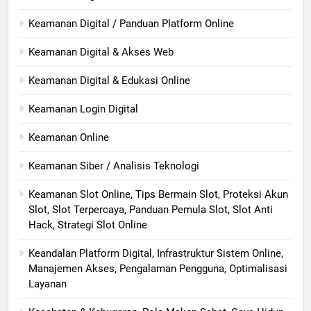
Keamanan Digital / Panduan Platform Online
Keamanan Digital & Akses Web
Keamanan Digital & Edukasi Online
Keamanan Login Digital
Keamanan Online
Keamanan Siber / Analisis Teknologi
Keamanan Slot Online, Tips Bermain Slot, Proteksi Akun
Slot, Slot Terpercaya, Panduan Pemula Slot, Slot Anti
Hack, Strategi Slot Online
Keandalan Platform Digital, Infrastruktur Sistem Online,
Manajemen Akses, Pengalaman Pengguna, Optimalisasi
Layanan