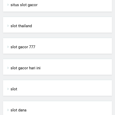
situs slot gacor
slot thailand
slot gacor 777
slot gacor hari ini
slot
slot dana