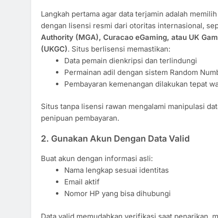
Langkah pertama agar data terjamin adalah memilih 
dengan lisensi resmi dari otoritas internasional, se
Authority (MGA), Curacao eGaming, atau UK Gam
(UKGC)
. Situs berlisensi memastikan:
Data pemain dienkripsi dan terlindungi
Permainan adil dengan sistem Random Numb
Pembayaran kemenangan dilakukan tepat wa
Situs tanpa lisensi rawan mengalami manipulasi dat
penipuan pembayaran.
2. Gunakan Akun Dengan Data Valid
Buat akun dengan informasi asli:
Nama lengkap sesuai identitas
Email aktif
Nomor HP yang bisa dihubungi
Data valid memudahkan verifikasi saat penarikan, 