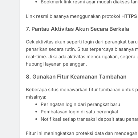
Bookmark link resmi agar mudah diakses tanpa
Link resmi biasanya menggunakan protokol
HTTPS
7. Pantau Aktivitas Akun Secara Berkala
Cek aktivitas akun seperti login dari perangkat baru
penarikan secara rutin. Situs terpercaya biasanya 
real-time. Jika ada aktivitas mencurigakan, seger
hubungi layanan pelanggan.
8. Gunakan Fitur Keamanan Tambahan
Beberapa situs menawarkan fitur tambahan untuk pr
misalnya:
Peringatan login dari perangkat baru
Pembatasan login di satu perangkat
Notifikasi setiap transaksi deposit atau pena
Fitur ini meningkatkan proteksi data dan mencegah 