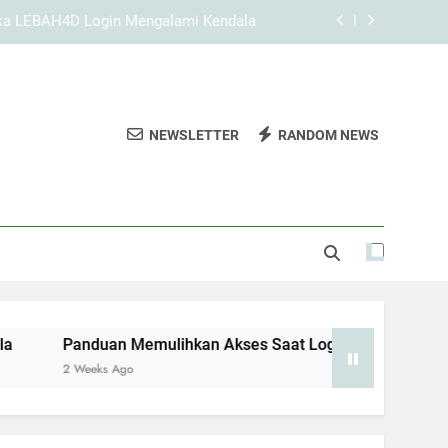
ka LEBAH4D Login Mengalami Kendala
at Login KAYA787 Mengalami Kendala
k Menyimpan Halaman KAYA787 Login
NEWSLETTER
RANDOM NEWS
 EDWINSLOT Login Mengalami Kendala
ka LEBAH4D Login Mengalami Kendala
 Social Speaker. Solusi Untuk Bisnis Modern.
at Login KAYA787 Mengalami Kendala
k Menyimpan Halaman KAYA787 Login
duan Memulihkan Akses Saat Login KAYA787 Mengalami Ken
eks Ago