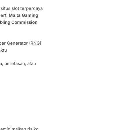
situs slot terpercaya
perti
Malta Gaming
bling Commission
er Generator (RNG)
ktu
a, peretasan, atau
meminimalkan risiko