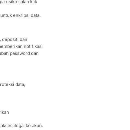
 risiko salah klik
untuk enkripsi data.
, deposit, dan
memberikan notifikasi
a ubah password dan
oteksi data,
rikan
akses ilegal ke akun.