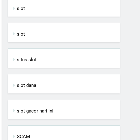
slot
slot
situs slot
slot dana
slot gacor hari ini
SCAM