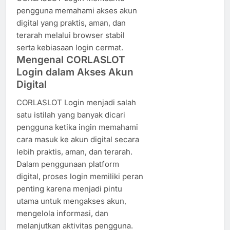
pengguna memahami akses akun
digital yang praktis, aman, dan
terarah melalui browser stabil
serta kebiasaan login cermat.
Mengenal CORLASLOT
Login dalam Akses Akun
Digital
CORLASLOT Login menjadi salah
satu istilah yang banyak dicari
pengguna ketika ingin memahami
cara masuk ke akun digital secara
lebih praktis, aman, dan terarah.
Dalam penggunaan platform
digital, proses login memiliki peran
penting karena menjadi pintu
utama untuk mengakses akun,
mengelola informasi, dan
melanjutkan aktivitas pengguna.