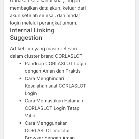
Gunakan kata sandi kuat, jangan
membagikan data akun, keluar dari
akun setelah selesai, dan hindari
login melalui perangkat umum.
Internal Linking
Suggestion
Artikel lain yang masih relevan
dalam cluster brand CORLASLOT:
Panduan CORLASLOT Login
dengan Aman dan Praktis
Cara Menghindari
Kesalahan saat CORLASLOT
Login
Cara Memastikan Halaman
CORLASLOT Login Tetap
Valid
Cara Menggunakan
CORLASLOT melalui
Browser dengan Aman