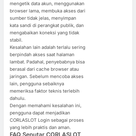
mengetik data akun, menggunakan
browser lama, membuka akses dari
sumber tidak jelas, menyimpan
kata sandi di perangkat publik, dan
mengabaikan koneksi yang tidak
stabil.
Kesalahan lain adalah terlalu sering
berpindah akses saat halaman
lambat. Padahal, penyebabnya bisa
berasal dari cache browser atau
jaringan. Sebelum mencoba akses
lain, pengguna sebaiknya
memeriksa faktor teknis terlebih
dahulu.
Dengan memahami kesalahan ini,
pengguna dapat menjadikan
CORLASLOT Login sebagai proses
yang lebih praktis dan aman.
FAQ Seputar CORLASLOT