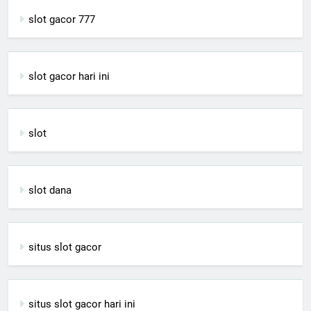
slot gacor 777
slot gacor hari ini
slot
slot dana
situs slot gacor
situs slot gacor hari ini