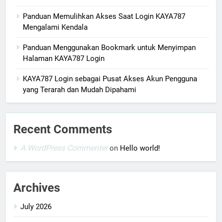
Panduan Memulihkan Akses Saat Login KAYA787
Mengalami Kendala
Panduan Menggunakan Bookmark untuk Menyimpan
Halaman KAYA787 Login
KAYA787 Login sebagai Pusat Akses Akun Pengguna
yang Terarah dan Mudah Dipahami
Recent Comments
A WordPress Commenter
on
Hello world!
Archives
July 2026