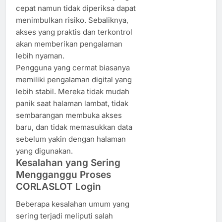
cepat namun tidak diperiksa dapat
menimbulkan risiko. Sebaliknya,
akses yang praktis dan terkontrol
akan memberikan pengalaman
lebih nyaman.
Pengguna yang cermat biasanya
memiliki pengalaman digital yang
lebih stabil. Mereka tidak mudah
panik saat halaman lambat, tidak
sembarangan membuka akses
baru, dan tidak memasukkan data
sebelum yakin dengan halaman
yang digunakan.
Kesalahan yang Sering
Mengganggu Proses
CORLASLOT Login
Beberapa kesalahan umum yang
sering terjadi meliputi salah