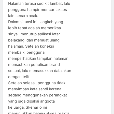
Halaman terasa sedikit lambat, lalu
pengguna hampir mencari akses
lain secara acak.
Dalam situasi ini, langkah yang
lebih tepat adalah memeriksa
sinyal, menutup aplikasi latar
belakang, dan memuat ulang
halaman. Setelah koneksi
membaik, pengguna
memperhatikan tampilan halaman,
memastikan penulisan brand
sesuai, lalu memasukkan data akun
dengan teliti.
Setelah selesai, pengguna tidak
menyimpan kata sandi karena
sedang menggunakan perangkat
yang juga dipakai anggota
keluarga. Skenario ini
menunjukkan bahwa akses praktis