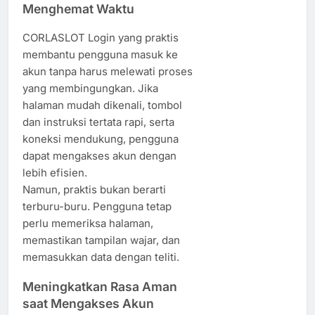
Menghemat Waktu
CORLASLOT Login yang praktis
membantu pengguna masuk ke
akun tanpa harus melewati proses
yang membingungkan. Jika
halaman mudah dikenali, tombol
dan instruksi tertata rapi, serta
koneksi mendukung, pengguna
dapat mengakses akun dengan
lebih efisien.
Namun, praktis bukan berarti
terburu-buru. Pengguna tetap
perlu memeriksa halaman,
memastikan tampilan wajar, dan
memasukkan data dengan teliti.
Meningkatkan Rasa Aman
saat Mengakses Akun