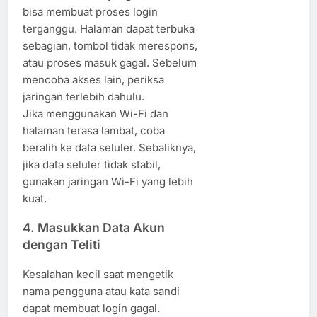
bisa membuat proses login
terganggu. Halaman dapat terbuka
sebagian, tombol tidak merespons,
atau proses masuk gagal. Sebelum
mencoba akses lain, periksa
jaringan terlebih dahulu.
Jika menggunakan Wi-Fi dan
halaman terasa lambat, coba
beralih ke data seluler. Sebaliknya,
jika data seluler tidak stabil,
gunakan jaringan Wi-Fi yang lebih
kuat.
4. Masukkan Data Akun
dengan Teliti
Kesalahan kecil saat mengetik
nama pengguna atau kata sandi
dapat membuat login gagal.