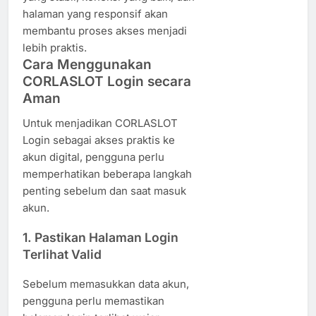
halaman yang responsif akan
membantu proses akses menjadi
lebih praktis.
Cara Menggunakan
CORLASLOT Login secara
Aman
Untuk menjadikan CORLASLOT
Login sebagai akses praktis ke
akun digital, pengguna perlu
memperhatikan beberapa langkah
penting sebelum dan saat masuk
akun.
1. Pastikan Halaman Login
Terlihat Valid
Sebelum memasukkan data akun,
pengguna perlu memastikan