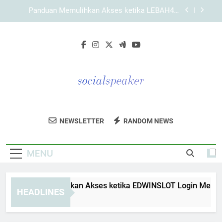
Skip
Panduan Memulihkan Akses Saat Login KAYA787
to
Mengalami Kendala
content
Panduan Menggunakan Bookmark untuk
Menyimpan Halaman KAYA787 Login
Panduan Memulihkan Akses ketika EDWINSLOT
Login Mengalami Kendala
Panduan Memulihkan Akses ketika LEBAH4D
Login Mengalami Kendala
Panduan Memulihkan Akses Saat Login KAYA787
Mengalami Kendala
Social Speaker
Tingkatkan Kehadiran Media Sosial Anda
Panduan Menggunakan Bookmark untuk
NEWSLETTER
RANDOM NEWS
Menyimpan Halaman KAYA787 Login
Dengan Layanan Pemasaran Dari Social
Speaker. Solusi Untuk Bisnis Modern.
MENU
nduan Memulihkan Akses ketika EDWINSLOT Login Mengalam
HEADLINES
eeks Ago