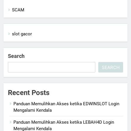
SCAM
slot gacor
Search
SEARCH
Recent Posts
Panduan Memulihkan Akses ketika EDWINSLOT Login
Mengalami Kendala
Panduan Memulihkan Akses ketika LEBAH4D Login
Mengalami Kendala