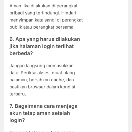
Aman jika dilakukan di perangkat
pribadi yang terlindungi. Hindari
menyimpan kata sandi di perangkat
publik atau perangkat bersama.
6. Apa yang harus dilakukan
jika halaman login terlihat
berbeda?
Jangan langsung memasukkan
data. Periksa akses, muat ulang
halaman, bersihkan cache, dan
pastikan browser dalam kondisi
terbaru.
7. Bagaimana cara menjaga
akun tetap aman setelah
login?