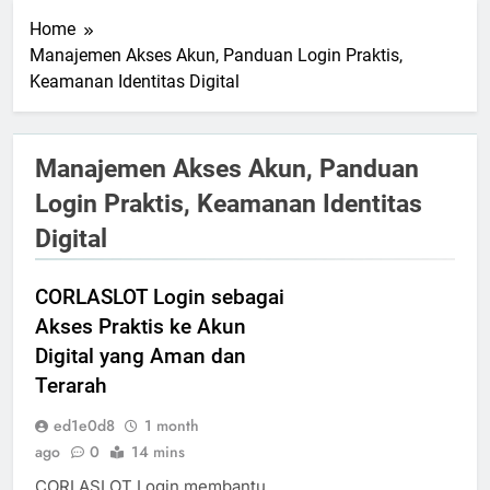
Home
Manajemen Akses Akun, Panduan Login Praktis,
Keamanan Identitas Digital
Manajemen Akses Akun, Panduan
Login Praktis, Keamanan Identitas
Digital
CORLASLOT Login sebagai
Akses Praktis ke Akun
Digital yang Aman dan
Terarah
ed1e0d8
1 month
ago
0
14 mins
CORLASLOT Login membantu