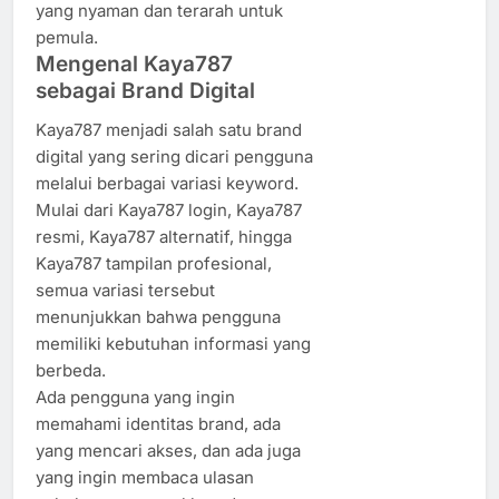
yang nyaman dan terarah untuk
pemula.
Mengenal Kaya787
sebagai Brand Digital
Kaya787 menjadi salah satu brand
digital yang sering dicari pengguna
melalui berbagai variasi keyword.
Mulai dari Kaya787 login, Kaya787
resmi, Kaya787 alternatif, hingga
Kaya787 tampilan profesional,
semua variasi tersebut
menunjukkan bahwa pengguna
memiliki kebutuhan informasi yang
berbeda.
Ada pengguna yang ingin
memahami identitas brand, ada
yang mencari akses, dan ada juga
yang ingin membaca ulasan