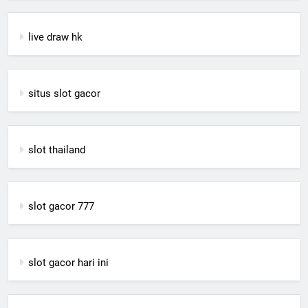
live draw hk
situs slot gacor
slot thailand
slot gacor 777
slot gacor hari ini