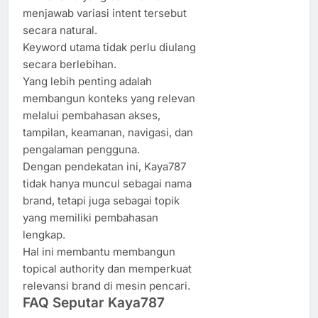
menjawab variasi intent tersebut
secara natural.
Keyword utama tidak perlu diulang
secara berlebihan.
Yang lebih penting adalah
membangun konteks yang relevan
melalui pembahasan akses,
tampilan, keamanan, navigasi, dan
pengalaman pengguna.
Dengan pendekatan ini, Kaya787
tidak hanya muncul sebagai nama
brand, tetapi juga sebagai topik
yang memiliki pembahasan
lengkap.
Hal ini membantu membangun
topical authority dan memperkuat
relevansi brand di mesin pencari.
FAQ Seputar Kaya787