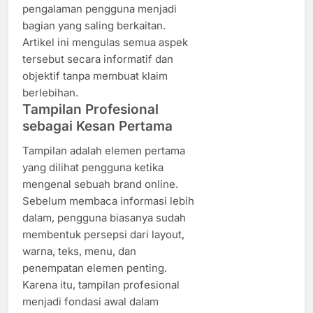
pengalaman pengguna menjadi
bagian yang saling berkaitan.
Artikel ini mengulas semua aspek
tersebut secara informatif dan
objektif tanpa membuat klaim
berlebihan.
Tampilan Profesional
sebagai Kesan Pertama
Tampilan adalah elemen pertama
yang dilihat pengguna ketika
mengenal sebuah brand online.
Sebelum membaca informasi lebih
dalam, pengguna biasanya sudah
membentuk persepsi dari layout,
warna, teks, menu, dan
penempatan elemen penting.
Karena itu, tampilan profesional
menjadi fondasi awal dalam