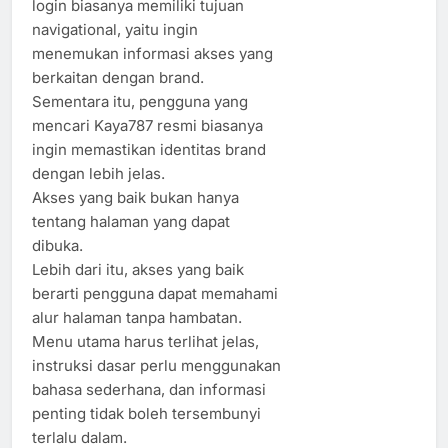
login biasanya memiliki tujuan
navigational, yaitu ingin
menemukan informasi akses yang
berkaitan dengan brand.
Sementara itu, pengguna yang
mencari Kaya787 resmi biasanya
ingin memastikan identitas brand
dengan lebih jelas.
Akses yang baik bukan hanya
tentang halaman yang dapat
dibuka.
Lebih dari itu, akses yang baik
berarti pengguna dapat memahami
alur halaman tanpa hambatan.
Menu utama harus terlihat jelas,
instruksi dasar perlu menggunakan
bahasa sederhana, dan informasi
penting tidak boleh tersembunyi
terlalu dalam.