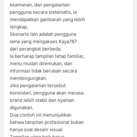
keamanan, dan pengalaman
pengguna secara sistematis, ia
mendapatkan gambaran yang lebih
lengkap.
Skenario lain adalah pengguna
lama yang mengakses Kaya787
dari perangkat berbeda.
Ia berharap tampilan tetap familiar,
menu mudah ditemukan, dan
informasi tidak berubah secara
membingungkan.
Jika pengalaman tersebut
konsisten, pengguna akan merasa
brand lebih stabil dan nyaman
digunakan.
Dua contoh ini menunjukkan
bahwa tampilan profesional bukan
hanya soal desain visual.
Tampilan yang baik harus