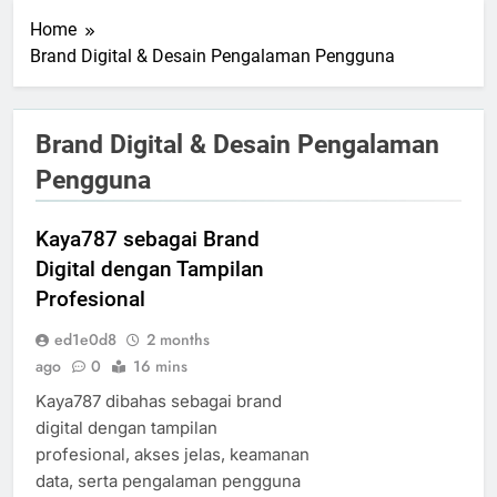
Home
Brand Digital & Desain Pengalaman Pengguna
Brand Digital & Desain Pengalaman
Pengguna
Kaya787 sebagai Brand
Digital dengan Tampilan
Profesional
ed1e0d8
2 months
ago
0
16 mins
Kaya787 dibahas sebagai brand
digital dengan tampilan
profesional, akses jelas, keamanan
data, serta pengalaman pengguna