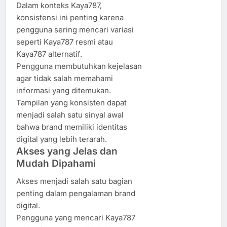
Dalam konteks Kaya787,
konsistensi ini penting karena
pengguna sering mencari variasi
seperti Kaya787 resmi atau
Kaya787 alternatif.
Pengguna membutuhkan kejelasan
agar tidak salah memahami
informasi yang ditemukan.
Tampilan yang konsisten dapat
menjadi salah satu sinyal awal
bahwa brand memiliki identitas
digital yang lebih terarah.
Akses yang Jelas dan
Mudah Dipahami
Akses menjadi salah satu bagian
penting dalam pengalaman brand
digital.
Pengguna yang mencari Kaya787