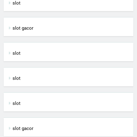
slot
slot gacor
slot
slot
slot
slot gacor