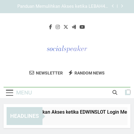
Skip
Panduan Memulihkan Akses Saat Login KAYA787
to
Mengalami Kendala
content
Panduan Menggunakan Bookmark untuk
Menyimpan Halaman KAYA787 Login
Panduan Memulihkan Akses ketika EDWINSLOT
Login Mengalami Kendala
Panduan Memulihkan Akses ketika LEBAH4D
Login Mengalami Kendala
Panduan Memulihkan Akses Saat Login KAYA787
Mengalami Kendala
Social Speaker
Tingkatkan Kehadiran Media Sosial Anda
Panduan Menggunakan Bookmark untuk
NEWSLETTER
RANDOM NEWS
Menyimpan Halaman KAYA787 Login
Dengan Layanan Pemasaran Dari Social
Speaker. Solusi Untuk Bisnis Modern.
MENU
nduan Memulihkan Akses ketika EDWINSLOT Login Mengalam
HEADLINES
Weeks Ago