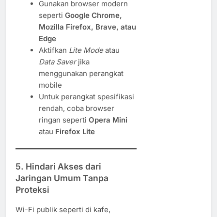
Gunakan browser modern
seperti
Google Chrome,
Mozilla Firefox, Brave, atau
Edge
Aktifkan
Lite Mode
atau
Data Saver
jika
menggunakan perangkat
mobile
Untuk perangkat spesifikasi
rendah, coba browser
ringan seperti
Opera Mini
atau
Firefox Lite
5.
Hindari Akses dari
Jaringan Umum Tanpa
Proteksi
Wi-Fi publik seperti di kafe,