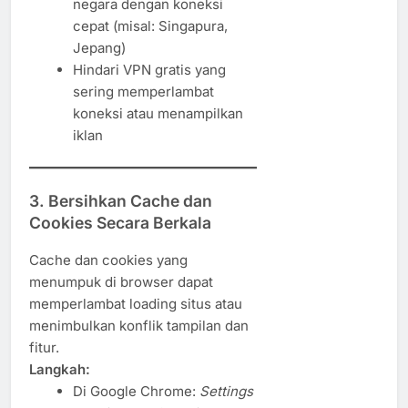
negara dengan koneksi
cepat (misal: Singapura,
Jepang)
Hindari VPN gratis yang
sering memperlambat
koneksi atau menampilkan
iklan
3.
Bersihkan Cache dan
Cookies Secara Berkala
Cache dan cookies yang
menumpuk di browser dapat
memperlambat loading situs atau
menimbulkan konflik tampilan dan
fitur.
Langkah:
Di Google Chrome:
Settings