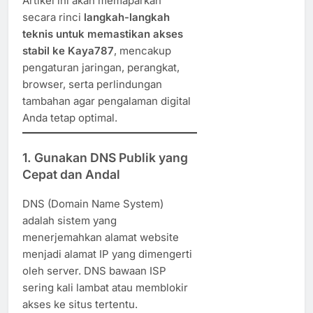
Artikel ini akan memaparkan
secara rinci
langkah-langkah
teknis untuk memastikan akses
stabil ke Kaya787
, mencakup
pengaturan jaringan, perangkat,
browser, serta perlindungan
tambahan agar pengalaman digital
Anda tetap optimal.
1.
Gunakan DNS Publik yang
Cepat dan Andal
DNS (Domain Name System)
adalah sistem yang
menerjemahkan alamat website
menjadi alamat IP yang dimengerti
oleh server. DNS bawaan ISP
sering kali lambat atau memblokir
akses ke situs tertentu.