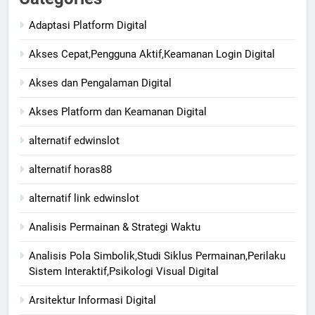
Adaptasi Platform Digital
Akses Cepat,Pengguna Aktif,Keamanan Login Digital
Akses dan Pengalaman Digital
Akses Platform dan Keamanan Digital
alternatif edwinslot
alternatif horas88
alternatif link edwinslot
Analisis Permainan & Strategi Waktu
Analisis Pola Simbolik,Studi Siklus Permainan,Perilaku
Sistem Interaktif,Psikologi Visual Digital
Arsitektur Informasi Digital