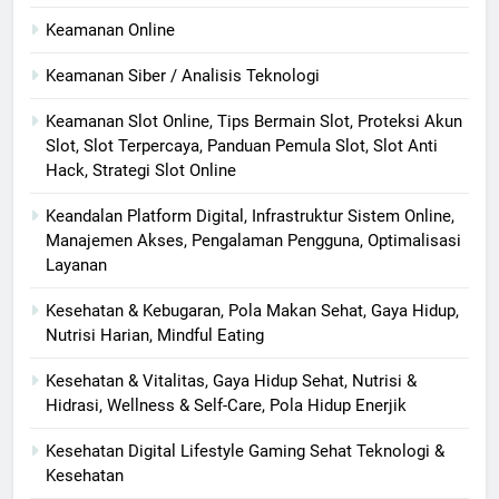
Keamanan Online
Keamanan Siber / Analisis Teknologi
Keamanan Slot Online, Tips Bermain Slot, Proteksi Akun
Slot, Slot Terpercaya, Panduan Pemula Slot, Slot Anti
Hack, Strategi Slot Online
Keandalan Platform Digital, Infrastruktur Sistem Online,
Manajemen Akses, Pengalaman Pengguna, Optimalisasi
Layanan
Kesehatan & Kebugaran, Pola Makan Sehat, Gaya Hidup,
Nutrisi Harian, Mindful Eating
Kesehatan & Vitalitas, Gaya Hidup Sehat, Nutrisi &
Hidrasi, Wellness & Self-Care, Pola Hidup Enerjik
Kesehatan Digital Lifestyle Gaming Sehat Teknologi &
Kesehatan