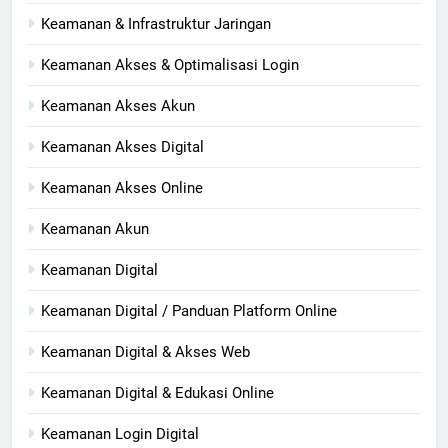
Keamanan & Infrastruktur Jaringan
Keamanan Akses & Optimalisasi Login
Keamanan Akses Akun
Keamanan Akses Digital
Keamanan Akses Online
Keamanan Akun
Keamanan Digital
Keamanan Digital / Panduan Platform Online
Keamanan Digital & Akses Web
Keamanan Digital & Edukasi Online
Keamanan Login Digital