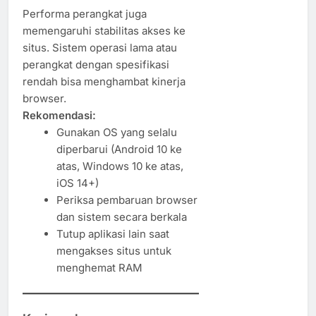
Performa perangkat juga
memengaruhi stabilitas akses ke
situs. Sistem operasi lama atau
perangkat dengan spesifikasi
rendah bisa menghambat kinerja
browser.
Rekomendasi:
Gunakan OS yang selalu
diperbarui (Android 10 ke
atas, Windows 10 ke atas,
iOS 14+)
Periksa pembaruan browser
dan sistem secara berkala
Tutup aplikasi lain saat
mengakses situs untuk
menghemat RAM