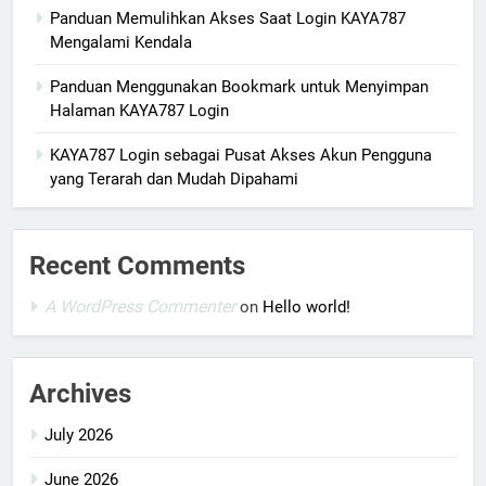
Panduan Memulihkan Akses Saat Login KAYA787
Mengalami Kendala
Panduan Menggunakan Bookmark untuk Menyimpan
Halaman KAYA787 Login
KAYA787 Login sebagai Pusat Akses Akun Pengguna
yang Terarah dan Mudah Dipahami
Recent Comments
A WordPress Commenter
on
Hello world!
Archives
July 2026
June 2026