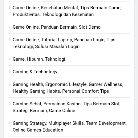
Game Online, Kesehatan Mental, Tips Bermain Game,
Produktivitas, Teknologi dan Kesehatan
Game Online, Panduan Bermain, Slot Demo
Game Online, Tutorial Laptop, Panduan Login, Tips
Teknologi, Solusi Masalah Login.
Game, Hiburan, Teknologi
Gaming & Technology
Gaming Health, Ergonomic Lifestyle, Gamer Wellness,
Healthy Gaming Habits, Personal Comfort Tips
Gaming Sehat, Permainan Kasino, Tips Bermain Slot,
Strategi Bermain, Game Online
Gaming Strategy, Multiplayer Skills, Team Development,
Online Games Education