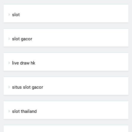
slot
slot gacor
live draw hk
situs slot gacor
slot thailand