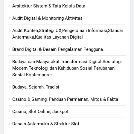
Arsitektur Sistem & Tata Kelola Data
Audit Digital & Monitoring Aktivitas
Audit Konten,Strategi UX,Pengelolaan Informasi,Standar
Antarmuka,Kualitas Layanan Digital
Brand Digital & Desain Pengalaman Pengguna
Budaya dan Masyarakat Transformasi Digital Sosiologi
Modern Teknologi dan Kehidupan Sosial Perubahan
Sosial Kontemporer
Budaya, Sejarah, Tradisi
Casino & Gaming, Panduan Permainan, Mitos & Fakta
Casino, Slot Online, Jackpot
Desain Antarmuka & Struktur Slot