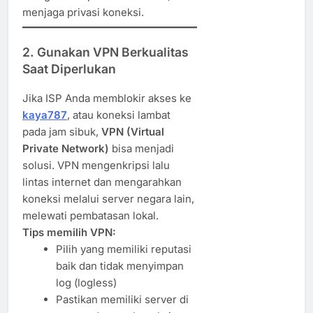
menjaga privasi koneksi.
2.
Gunakan VPN Berkualitas
Saat Diperlukan
Jika ISP Anda memblokir akses ke
kaya787
, atau koneksi lambat
pada jam sibuk,
VPN (Virtual
Private Network)
bisa menjadi
solusi. VPN mengenkripsi lalu
lintas internet dan mengarahkan
koneksi melalui server negara lain,
melewati pembatasan lokal.
Tips memilih VPN:
Pilih yang memiliki reputasi
baik dan tidak menyimpan
log (logless)
Pastikan memiliki server di