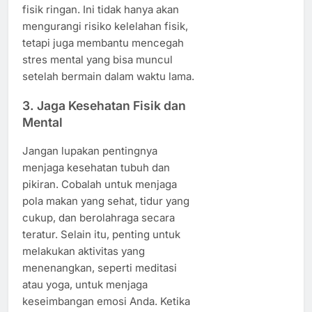
fisik ringan. Ini tidak hanya akan
mengurangi risiko kelelahan fisik,
tetapi juga membantu mencegah
stres mental yang bisa muncul
setelah bermain dalam waktu lama.
3.
Jaga Kesehatan Fisik dan
Mental
Jangan lupakan pentingnya
menjaga kesehatan tubuh dan
pikiran. Cobalah untuk menjaga
pola makan yang sehat, tidur yang
cukup, dan berolahraga secara
teratur. Selain itu, penting untuk
melakukan aktivitas yang
menenangkan, seperti meditasi
atau yoga, untuk menjaga
keseimbangan emosi Anda. Ketika