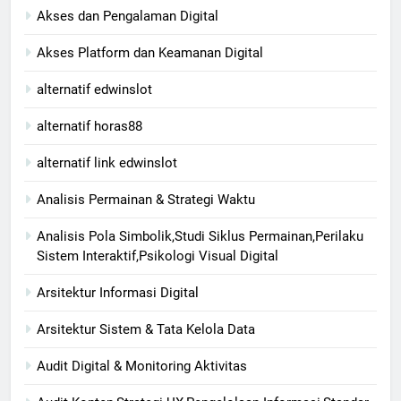
Akses dan Pengalaman Digital
Akses Platform dan Keamanan Digital
alternatif edwinslot
alternatif horas88
alternatif link edwinslot
Analisis Permainan & Strategi Waktu
Analisis Pola Simbolik,Studi Siklus Permainan,Perilaku
Sistem Interaktif,Psikologi Visual Digital
Arsitektur Informasi Digital
Arsitektur Sistem & Tata Kelola Data
Audit Digital & Monitoring Aktivitas