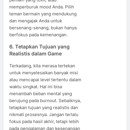
memperburuk mood Anda. Pilih
teman bermain yang mendukung
dan mengajak Anda untuk
bersenang-senang, bukan hanya
berfokus pada kemenangan.
6.
Tetapkan Tujuan yang
Realistis dalam Game
Terkadang, kita merasa tertekan
untuk menyelesaikan banyak misi
atau mencapai level tertentu dalam
waktu singkat. Hal ini bisa
menambah beban mental yang
berujung pada burnout. Sebaiknya,
tetapkan tujuan yang realistis dan
nikmati prosesnya. Jangan terlalu
fokus pada hasil akhir, tetapi lebih
pada pengalaman dan kesenangan