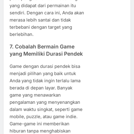
yang didapat dari permainan itu
sendiri. Dengan cara ini, Anda akan
merasa lebih santai dan tidak
terbebani dengan target yang
berlebihan.
7.
Cobalah Bermain Game
yang Memiliki Durasi Pendek
Game dengan durasi pendek bisa
menjadi pilihan yang baik untuk
Anda yang tidak ingin terlalu lama
berada di depan layar. Banyak
game yang menawarkan
pengalaman yang menyenangkan
dalam waktu singkat, seperti game
mobile, puzzle, atau game indie.
Game-game ini memberikan
hiburan tanpa menghabiskan