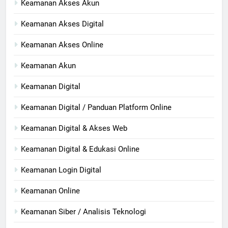
Keamanan Akses Akun
Keamanan Akses Digital
Keamanan Akses Online
Keamanan Akun
Keamanan Digital
Keamanan Digital / Panduan Platform Online
Keamanan Digital & Akses Web
Keamanan Digital & Edukasi Online
Keamanan Login Digital
Keamanan Online
Keamanan Siber / Analisis Teknologi