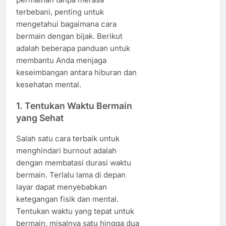
terbebani, penting untuk
mengetahui bagaimana cara
bermain dengan bijak. Berikut
adalah beberapa panduan untuk
membantu Anda menjaga
keseimbangan antara hiburan dan
kesehatan mental.
1.
Tentukan Waktu Bermain
yang Sehat
Salah satu cara terbaik untuk
menghindari burnout adalah
dengan membatasi durasi waktu
bermain. Terlalu lama di depan
layar dapat menyebabkan
ketegangan fisik dan mental.
Tentukan waktu yang tepat untuk
bermain, misalnya satu hingga dua