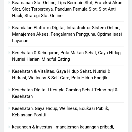
Keamanan Slot Online, Tips Bermain Slot, Proteksi Akun
Slot, Slot Terpercaya, Panduan Pemula Slot, Slot Anti
Hack, Strategi Slot Online
Keandalan Platform Digital, Infrastruktur Sistem Online,
Manajemen Akses, Pengalaman Pengguna, Optimalisasi
Layanan
Kesehatan & Kebugaran, Pola Makan Sehat, Gaya Hidup,
Nutrisi Harian, Mindful Eating
Kesehatan & Vitalitas, Gaya Hidup Sehat, Nutrisi &
Hidrasi, Wellness & Self-Care, Pola Hidup Enerjik
Kesehatan Digital Lifestyle Gaming Sehat Teknologi &
Kesehatan
Kesehatan, Gaya Hidup, Wellness, Edukasi Publik,
Kebiasaan Positif
keuangan & investasi, manajemen keuangan pribadi,