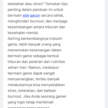
kelelahan atau stres? Temukan tips
penting dalam panduan ini untuk
bermain
slot gacor
secara sehat,
menghindari burnout, dan menjaga
keseimbangan antara hiburan dan
kesehatan mental.
Seiring berkembangnya industri
game, lebih banyak orang yang
menemukan kesenangan dalam
bermain game sebagai bentuk
hiburan dan pelarian dari rutinitas
sehari-hari. Namun, meskipun
bermain game dapat sangat
menyenangkan, terlalu banyak
melakukannya bisa menyebabkan
stres, kelelahan, dan bahkan
burnout. Jika Anda seorang gamer
yang ingin tetap menikmati
permainan tanpa merasa