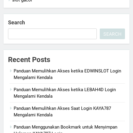
Search
SEARCH
Recent Posts
Panduan Memulihkan Akses ketika EDWINSLOT Login
Mengalami Kendala
Panduan Memulihkan Akses ketika LEBAH4D Login
Mengalami Kendala
Panduan Memulihkan Akses Saat Login KAYA787
Mengalami Kendala
Panduan Menggunakan Bookmark untuk Menyimpan