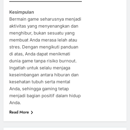
Kesimpulan
Bermain game seharusnya menjadi
aktivitas yang menyenangkan dan
menghibur, bukan sesuatu yang
membuat Anda merasa lelah atau
stres. Dengan mengikuti panduan
di atas, Anda dapat menikmati
dunia game tanpa risiko burnout.
Ingatlah untuk selalu menjaga
keseimbangan antara hiburan dan
kesehatan tubuh serta mental
Anda, sehingga gaming tetap
menjadi bagian positif dalam hidup
Anda.
Read More