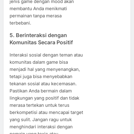
jenis game dengan mood akan
membantu Anda menikmati
permainan tanpa merasa
terbebani.
5.
Berinteraksi dengan
Komunitas Secara Positif
Interaksi sosial dengan teman atau
komunitas dalam game bisa
menjadi hal yang menyenangkan,
tetapi juga bisa menyebabkan
tekanan sosial atau kecemasan.
Pastikan Anda bermain dalam
lingkungan yang positif dan tidak
merasa tertekan untuk terus
berkompetisi atau mencapai target
yang sulit. Jangan ragu untuk
menghindari interaksi dengan
pemain yang toxic atau