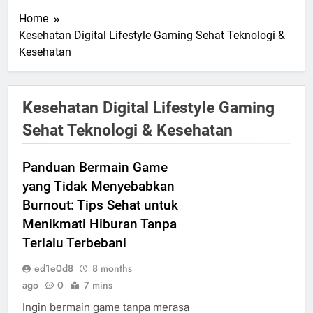
Home
Kesehatan Digital Lifestyle Gaming Sehat Teknologi &
Kesehatan
Kesehatan Digital Lifestyle Gaming
Sehat Teknologi & Kesehatan
Panduan Bermain Game
yang Tidak Menyebabkan
Burnout: Tips Sehat untuk
Menikmati Hiburan Tanpa
Terlalu Terbebani
ed1e0d8
8 months
ago
0
7 mins
Ingin bermain game tanpa merasa