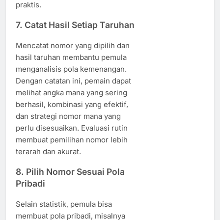
praktis.
7. Catat Hasil Setiap Taruhan
Mencatat nomor yang dipilih dan
hasil taruhan membantu pemula
menganalisis pola kemenangan.
Dengan catatan ini, pemain dapat
melihat angka mana yang sering
berhasil, kombinasi yang efektif,
dan strategi nomor mana yang
perlu disesuaikan. Evaluasi rutin
membuat pemilihan nomor lebih
terarah dan akurat.
8. Pilih Nomor Sesuai Pola
Pribadi
Selain statistik, pemula bisa
membuat pola pribadi, misalnya