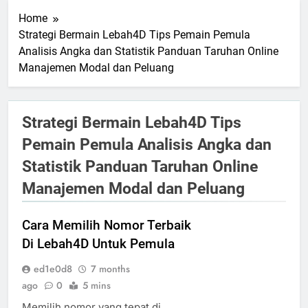
Home
Strategi Bermain Lebah4D Tips Pemain Pemula
Analisis Angka dan Statistik Panduan Taruhan Online
Manajemen Modal dan Peluang
Strategi Bermain Lebah4D Tips
Pemain Pemula Analisis Angka dan
Statistik Panduan Taruhan Online
Manajemen Modal dan Peluang
Cara Memilih Nomor Terbaik
Di Lebah4D Untuk Pemula
ed1e0d8
7 months
ago
0
5 mins
Memilih nomor yang tepat di