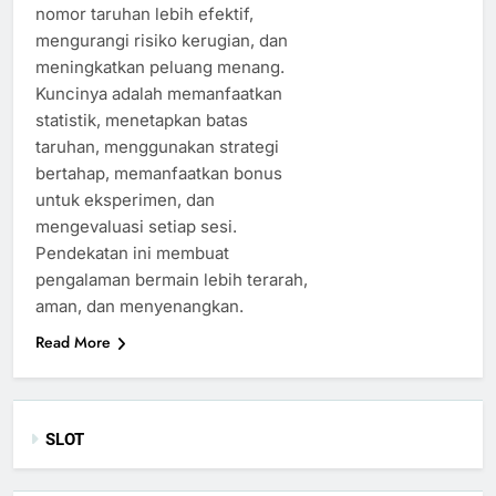
nomor taruhan lebih efektif,
mengurangi risiko kerugian, dan
meningkatkan peluang menang.
Kuncinya adalah memanfaatkan
statistik, menetapkan batas
taruhan, menggunakan strategi
bertahap, memanfaatkan bonus
untuk eksperimen, dan
mengevaluasi setiap sesi.
Pendekatan ini membuat
pengalaman bermain lebih terarah,
aman, dan menyenangkan.
Read More
SLOT