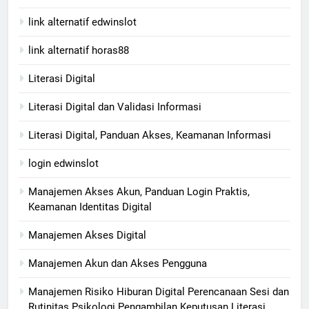
link alternatif edwinslot
link alternatif horas88
Literasi Digital
Literasi Digital dan Validasi Informasi
Literasi Digital, Panduan Akses, Keamanan Informasi
login edwinslot
Manajemen Akses Akun, Panduan Login Praktis,
Keamanan Identitas Digital
Manajemen Akses Digital
Manajemen Akun dan Akses Pengguna
Manajemen Risiko Hiburan Digital Perencanaan Sesi dan
Rutinitas Psikologi Pengambilan Keputusan Literasi