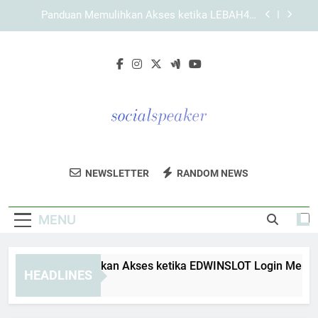
Skip
Panduan Memulihkan Akses Saat Login KAYA787
to
Mengalami Kendala
content
Panduan Menggunakan Bookmark untuk
Menyimpan Halaman KAYA787 Login
Panduan Memulihkan Akses ketika EDWINSLOT
Login Mengalami Kendala
Panduan Memulihkan Akses ketika LEBAH4D
Login Mengalami Kendala
Panduan Memulihkan Akses Saat Login KAYA787
Mengalami Kendala
Social Speaker
Tingkatkan Kehadiran Media Sosial Anda
Panduan Menggunakan Bookmark untuk
NEWSLETTER
RANDOM NEWS
Menyimpan Halaman KAYA787 Login
Dengan Layanan Pemasaran Dari Social
Speaker. Solusi Untuk Bisnis Modern.
MENU
nduan Memulihkan Akses ketika EDWINSLOT Login Mengalam
HEADLINES
Weeks Ago