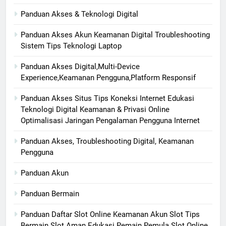
Panduan Akses & Teknologi Digital
Panduan Akses Akun Keamanan Digital Troubleshooting
Sistem Tips Teknologi Laptop
Panduan Akses Digital,Multi-Device
Experience,Keamanan Pengguna,Platform Responsif
Panduan Akses Situs Tips Koneksi Internet Edukasi
Teknologi Digital Keamanan & Privasi Online
Optimalisasi Jaringan Pengalaman Pengguna Internet
Panduan Akses, Troubleshooting Digital, Keamanan
Pengguna
Panduan Akun
Panduan Bermain
Panduan Daftar Slot Online Keamanan Akun Slot Tips
Bermain Slot Aman Edukasi Pemain Pemula Slot Online