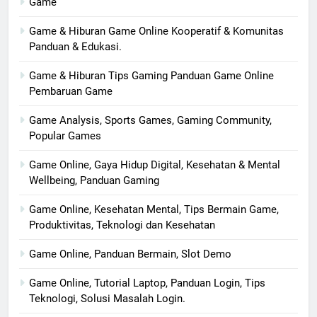
Game
Game & Hiburan Game Online Kooperatif & Komunitas
Panduan & Edukasi.
Game & Hiburan Tips Gaming Panduan Game Online
Pembaruan Game
Game Analysis, Sports Games, Gaming Community,
Popular Games
Game Online, Gaya Hidup Digital, Kesehatan & Mental
Wellbeing, Panduan Gaming
Game Online, Kesehatan Mental, Tips Bermain Game,
Produktivitas, Teknologi dan Kesehatan
Game Online, Panduan Bermain, Slot Demo
Game Online, Tutorial Laptop, Panduan Login, Tips
Teknologi, Solusi Masalah Login.