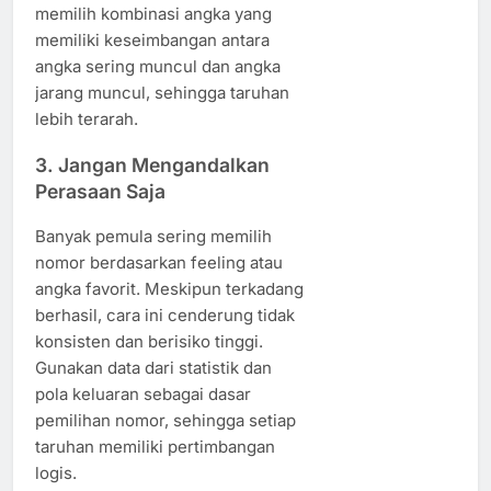
memilih kombinasi angka yang
memiliki keseimbangan antara
angka sering muncul dan angka
jarang muncul, sehingga taruhan
lebih terarah.
3. Jangan Mengandalkan
Perasaan Saja
Banyak pemula sering memilih
nomor berdasarkan feeling atau
angka favorit. Meskipun terkadang
berhasil, cara ini cenderung tidak
konsisten dan berisiko tinggi.
Gunakan data dari statistik dan
pola keluaran sebagai dasar
pemilihan nomor, sehingga setiap
taruhan memiliki pertimbangan
logis.