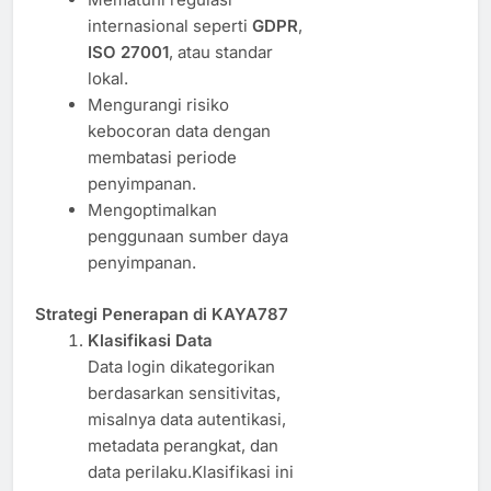
internasional seperti
GDPR
,
ISO 27001
, atau standar
lokal.
Mengurangi risiko
kebocoran data dengan
membatasi periode
penyimpanan.
Mengoptimalkan
penggunaan sumber daya
penyimpanan.
Strategi Penerapan di KAYA787
Klasifikasi Data
Data login dikategorikan
berdasarkan sensitivitas,
misalnya data autentikasi,
metadata perangkat, dan
data perilaku.Klasifikasi ini