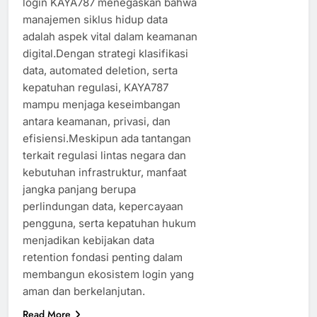
login KAYA787 menegaskan bahwa
manajemen siklus hidup data
adalah aspek vital dalam keamanan
digital.Dengan strategi klasifikasi
data, automated deletion, serta
kepatuhan regulasi, KAYA787
mampu menjaga keseimbangan
antara keamanan, privasi, dan
efisiensi.Meskipun ada tantangan
terkait regulasi lintas negara dan
kebutuhan infrastruktur, manfaat
jangka panjang berupa
perlindungan data, kepercayaan
pengguna, serta kepatuhan hukum
menjadikan kebijakan data
retention fondasi penting dalam
membangun ekosistem login yang
aman dan berkelanjutan.
Read More