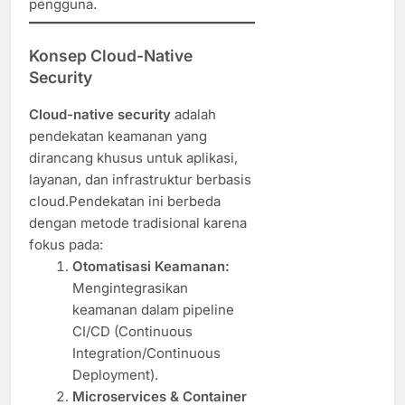
pengguna.
Konsep Cloud-Native
Security
Cloud-native security
adalah
pendekatan keamanan yang
dirancang khusus untuk aplikasi,
layanan, dan infrastruktur berbasis
cloud.Pendekatan ini berbeda
dengan metode tradisional karena
fokus pada:
Otomatisasi Keamanan:
Mengintegrasikan
keamanan dalam pipeline
CI/CD (Continuous
Integration/Continuous
Deployment).
Microservices & Container