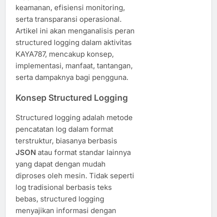
keamanan, efisiensi monitoring,
serta transparansi operasional.
Artikel ini akan menganalisis peran
structured logging dalam aktivitas
KAYA787, mencakup konsep,
implementasi, manfaat, tantangan,
serta dampaknya bagi pengguna.
Konsep Structured Logging
Structured logging adalah metode
pencatatan log dalam format
terstruktur, biasanya berbasis
JSON
atau format standar lainnya
yang dapat dengan mudah
diproses oleh mesin. Tidak seperti
log tradisional berbasis teks
bebas, structured logging
menyajikan informasi dengan