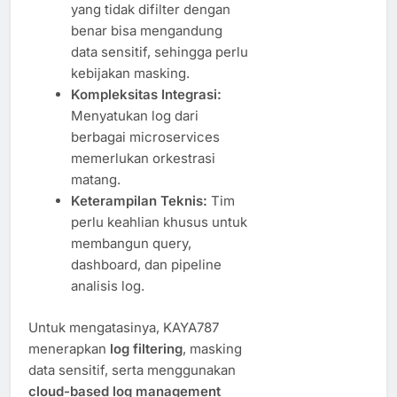
yang tidak difilter dengan
benar bisa mengandung
data sensitif, sehingga perlu
kebijakan masking.
Kompleksitas Integrasi:
Menyatukan log dari
berbagai microservices
memerlukan orkestrasi
matang.
Keterampilan Teknis:
Tim
perlu keahlian khusus untuk
membangun query,
dashboard, dan pipeline
analisis log.
Untuk mengatasinya, KAYA787
menerapkan
log filtering
, masking
data sensitif, serta menggunakan
cloud-based log management