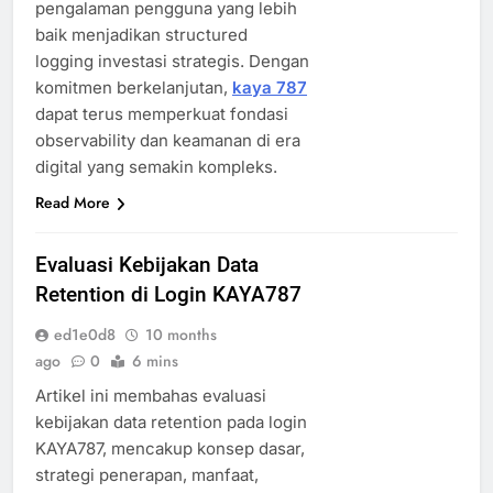
pengalaman pengguna yang lebih
baik menjadikan structured
logging investasi strategis. Dengan
komitmen berkelanjutan,
kaya 787
dapat terus memperkuat fondasi
observability dan keamanan di era
digital yang semakin kompleks.
Read More
Evaluasi Kebijakan Data
Retention di Login KAYA787
ed1e0d8
10 months
ago
0
6 mins
Artikel ini membahas evaluasi
kebijakan data retention pada login
KAYA787, mencakup konsep dasar,
strategi penerapan, manfaat,