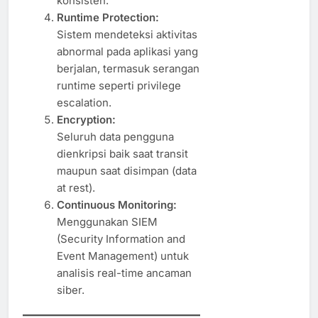
konsisten.
Runtime Protection:
Sistem mendeteksi aktivitas
abnormal pada aplikasi yang
berjalan, termasuk serangan
runtime seperti privilege
escalation.
Encryption:
Seluruh data pengguna
dienkripsi baik saat transit
maupun saat disimpan (data
at rest).
Continuous Monitoring:
Menggunakan SIEM
(Security Information and
Event Management) untuk
analisis real-time ancaman
siber.