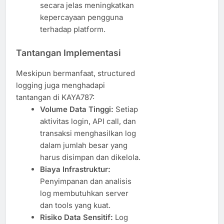
secara jelas meningkatkan
kepercayaan pengguna
terhadap platform.
Tantangan Implementasi
Meskipun bermanfaat, structured
logging juga menghadapi
tantangan di KAYA787:
Volume Data Tinggi:
Setiap
aktivitas login, API call, dan
transaksi menghasilkan log
dalam jumlah besar yang
harus disimpan dan dikelola.
Biaya Infrastruktur:
Penyimpanan dan analisis
log membutuhkan server
dan tools yang kuat.
Risiko Data Sensitif:
Log