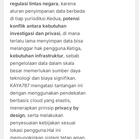
regulasi lintas negara
, karena
aturan penyimpanan data berbeda
di tiap yurisdiksi.Kedua,
potensi
konflik antara kebutuhan
investigasi dan privasi
, di mana
terlalu lama menyimpan data bisa
melanggar hak pengguna.Ketiga,
kebutuhan infrastruktur
, sebab
pengelolaan data dalam skala
besar memerlukan sumber daya
teknologi dan biaya signifikan.
KAYA787 mengatasi tantangan ini
dengan menggunakan pendekatan
berbasis cloud yang elastis,
menerapkan prinsip
privacy by
design
, serta melakukan
penyesuaian kebijakan sesuai
lokasi pengguna.Hal ini
memungkinkan sistem tetap aman,