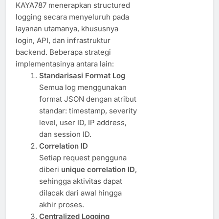
KAYA787 menerapkan structured
logging secara menyeluruh pada
layanan utamanya, khususnya
login, API, dan infrastruktur
backend. Beberapa strategi
implementasinya antara lain:
Standarisasi Format Log
Semua log menggunakan
format JSON dengan atribut
standar: timestamp, severity
level, user ID, IP address,
dan session ID.
Correlation ID
Setiap request pengguna
diberi
unique correlation ID
,
sehingga aktivitas dapat
dilacak dari awal hingga
akhir proses.
Centralized Logging