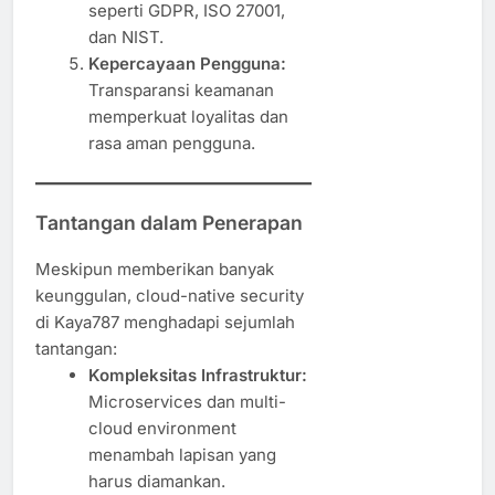
seperti GDPR, ISO 27001,
dan NIST.
Kepercayaan Pengguna:
Transparansi keamanan
memperkuat loyalitas dan
rasa aman pengguna.
Tantangan dalam Penerapan
Meskipun memberikan banyak
keunggulan, cloud-native security
di Kaya787 menghadapi sejumlah
tantangan:
Kompleksitas Infrastruktur:
Microservices dan multi-
cloud environment
menambah lapisan yang
harus diamankan.