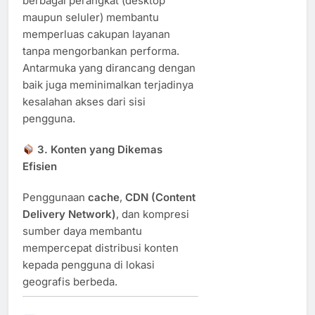
berbagai perangkat (desktop
maupun seluler) membantu
memperluas cakupan layanan
tanpa mengorbankan performa.
Antarmuka yang dirancang dengan
baik juga meminimalkan terjadinya
kesalahan akses dari sisi
pengguna.
3. Konten yang Dikemas
Efisien
Penggunaan
cache
,
CDN (Content
Delivery Network)
, dan kompresi
sumber daya membantu
mempercepat distribusi konten
kepada pengguna di lokasi
geografis berbeda.