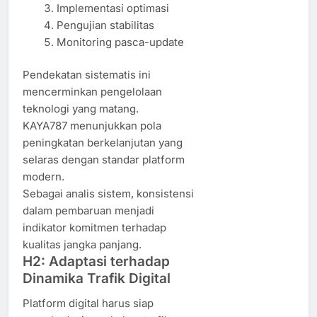
Implementasi optimasi
Pengujian stabilitas
Monitoring pasca-update
Pendekatan sistematis ini
mencerminkan pengelolaan
teknologi yang matang.
KAYA787 menunjukkan pola
peningkatan berkelanjutan yang
selaras dengan standar platform
modern.
Sebagai analis sistem, konsistensi
dalam pembaruan menjadi
indikator komitmen terhadap
kualitas jangka panjang.
H2: Adaptasi terhadap
Dinamika Trafik Digital
Platform digital harus siap