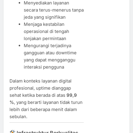
Menyediakan layanan
secara terus-menerus tanpa
jeda yang signifikan
Menjaga kestabilan
operasional di tengah
lonjakan permintaan
Mengurangi terjadinya
gangguan atau downtime
yang dapat mengganggu
interaksi pengguna
Dalam konteks layanan digital
profesional, uptime dianggap
sehat ketika berada di atas
99,9
%
, yang berarti layanan tidak turun
lebih dari beberapa menit dalam
sebulan.
Infrastruktur Berkualitas