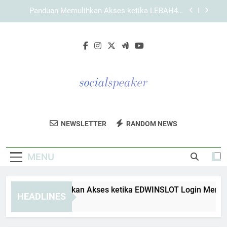
Skip
Panduan Memulihkan Akses Saat Login KAYA787
to
Mengalami Kendala
content
Panduan Menggunakan Bookmark untuk
Menyimpan Halaman KAYA787 Login
Panduan Memulihkan Akses ketika EDWINSLOT
Login Mengalami Kendala
Panduan Memulihkan Akses ketika LEBAH4D
Login Mengalami Kendala
Panduan Memulihkan Akses Saat Login KAYA787
Mengalami Kendala
Social Speaker
Tingkatkan Kehadiran Media Sosial Anda
Panduan Menggunakan Bookmark untuk
NEWSLETTER
RANDOM NEWS
Menyimpan Halaman KAYA787 Login
Dengan Layanan Pemasaran Dari Social
Speaker. Solusi Untuk Bisnis Modern.
MENU
nduan Memulihkan Akses ketika EDWINSLOT Login Mengalam
HEADLINES
eeks Ago