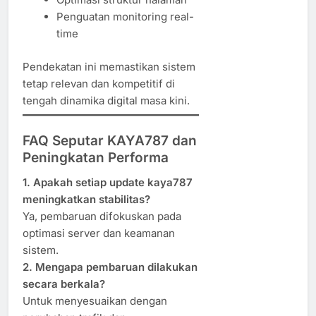
Penguatan monitoring real-
time
Pendekatan ini memastikan sistem
tetap relevan dan kompetitif di
tengah dinamika digital masa kini.
FAQ Seputar KAYA787 dan
Peningkatan Performa
1. Apakah setiap update kaya787
meningkatkan stabilitas?
Ya, pembaruan difokuskan pada
optimasi server dan keamanan
sistem.
2. Mengapa pembaruan dilakukan
secara berkala?
Untuk menyesuaikan dengan