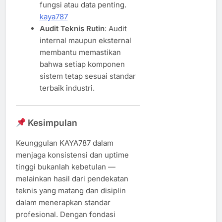
fungsi atau data penting.
kaya787
Audit Teknis Rutin
: Audit
internal maupun eksternal
membantu memastikan
bahwa setiap komponen
sistem tetap sesuai standar
terbaik industri.
Kesimpulan
Keunggulan KAYA787 dalam
menjaga konsistensi dan uptime
tinggi bukanlah kebetulan —
melainkan hasil dari pendekatan
teknis yang matang dan disiplin
dalam menerapkan standar
profesional. Dengan fondasi