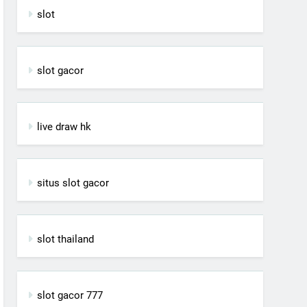
slot
slot gacor
live draw hk
situs slot gacor
slot thailand
slot gacor 777