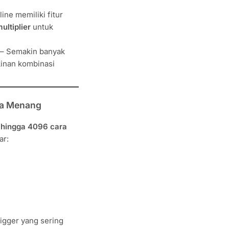
ine memiliki fitur
ultiplier
untuk
– Semakin banyak
kinan kombinasi
ra Menang
n hingga 4096 cara
ar:
rigger yang sering