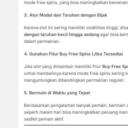
mode free spins, yang bisa meningkatkan kemenang
3. Atur Modal dan Taruhan dengan Bijak
Karena slot ini sering memiliki volatilitas tinggi, d
dengan taruhan kecil hingga sedang
agar bisa ber
dalam permainan.
4. Gunakan Fitur Buy Free Spins (Jika Tersedia)
Jika slot yang dimainkan memiliki fitur
Buy Free Sp
untuk membelinya karena mode free spins sering ka
menguntungkan dibandingkan permainan reguler.
5. Bermain di Waktu yang Tepat
Berdasarkan pengalaman banyak pemain, bermain d
seperti malam hari bisa meningkatkan peluang men
sedikit pemain aktif.