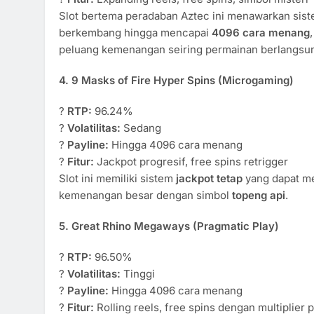
Slot bertema peradaban Aztec ini menawarkan sist
berkembang hingga mencapai
4096 cara menang
peluang kemenangan seiring permainan berlangsu
4. 9 Masks of Fire Hyper Spins (Microgaming)
?
RTP:
96.24%
?
Volatilitas:
Sedang
?
Payline:
Hingga 4096 cara menang
?
Fitur:
Jackpot progresif, free spins retrigger
Slot ini memiliki sistem
jackpot tetap
yang dapat m
kemenangan besar dengan simbol
topeng api
.
5. Great Rhino Megaways (Pragmatic Play)
?
RTP:
96.50%
?
Volatilitas:
Tinggi
?
Payline:
Hingga 4096 cara menang
?
Fitur:
Rolling reels, free spins dengan multiplier 