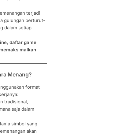
kemenangan terjadi
da gulungan berturut-
g dalam setiap
line, daftar game
uk memaksimalkan
Cara Menang?
enggunakan format
kerjanya:
 tradisional,
 mana saja dalam
lama simbol yang
 kemenangan akan