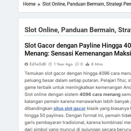
Home
Slot Online, Panduan Bermain, Strategi Pe
Slot Online, Panduan Bermain, Str
Slot Gacor dengan Payline Hingga 4
Menang: Sensasi Kemenangan Maks
Ed1e0d8
1 Year Ago
0
8 Mins
Temukan slot gacor dengan hingga 4096 cara me
peluang besar dalam setiap putaran. Pelajari fitur, s
game terbaik untuk meningkatkan kemenangan And
Slot online dengan sistem
4096 cara menang
sema
kalangan pemain karena menawarkan lebih banyak
dibandingkan
situs slot gacor
klasik yang biasanya 
hingga 50 paylines. Dengan format ini, pemain tid
garis pembayaran tradisional, karena kombinasi m
dari simbol yang muncul di gulungan secara berurut