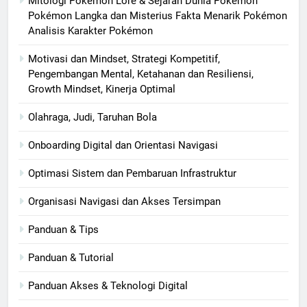
Mitologi Pokémon Lore & Sejarah Dunia Pokémon
Pokémon Langka dan Misterius Fakta Menarik Pokémon
Analisis Karakter Pokémon
Motivasi dan Mindset, Strategi Kompetitif,
Pengembangan Mental, Ketahanan dan Resiliensi,
Growth Mindset, Kinerja Optimal
Olahraga, Judi, Taruhan Bola
Onboarding Digital dan Orientasi Navigasi
Optimasi Sistem dan Pembaruan Infrastruktur
Organisasi Navigasi dan Akses Tersimpan
Panduan & Tips
Panduan & Tutorial
Panduan Akses & Teknologi Digital