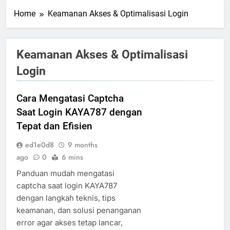
Home
Keamanan Akses & Optimalisasi Login
Keamanan Akses & Optimalisasi
Login
Cara Mengatasi Captcha
Saat Login KAYA787 dengan
Tepat dan Efisien
ed1e0d8
9 months
ago
0
6 mins
Panduan mudah mengatasi
captcha saat login KAYA787
dengan langkah teknis, tips
keamanan, dan solusi penanganan
error agar akses tetap lancar,