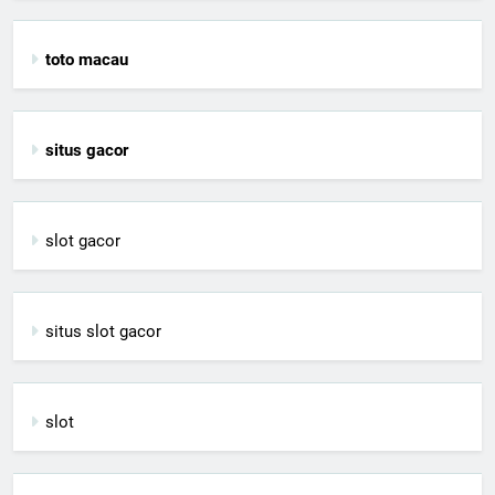
toto macau
situs gacor
slot gacor
situs slot gacor
slot