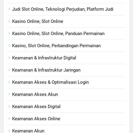
Judi Slot Online, Teknologi Perjudian, Platform Judi
Kasino Online, Slot Online
Kasino Online, Slot Online, Panduan Permainan
Kasino, Slot Online, Perbandingan Permainan
Keamanan & Infrastruktur Digital
Keamanan & Infrastruktur Jaringan
Keamanan Akses & Optimalisasi Login
Keamanan Akses Akun
Keamanan Akses Digital
Keamanan Akses Online
Keamanan Akun