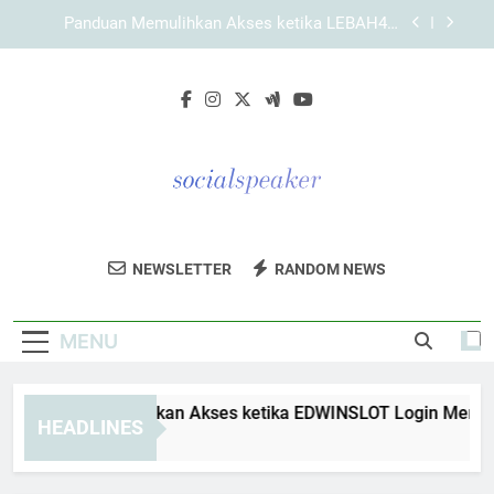
Skip
Panduan Memulihkan Akses Saat Login KAYA787
to
Mengalami Kendala
content
Panduan Menggunakan Bookmark untuk
Menyimpan Halaman KAYA787 Login
Panduan Memulihkan Akses ketika EDWINSLOT
Login Mengalami Kendala
Panduan Memulihkan Akses ketika LEBAH4D
Login Mengalami Kendala
Panduan Memulihkan Akses Saat Login KAYA787
Mengalami Kendala
Social Speaker
Tingkatkan Kehadiran Media Sosial Anda
Panduan Menggunakan Bookmark untuk
NEWSLETTER
RANDOM NEWS
Menyimpan Halaman KAYA787 Login
Dengan Layanan Pemasaran Dari Social
Speaker. Solusi Untuk Bisnis Modern.
MENU
nduan Memulihkan Akses ketika EDWINSLOT Login Mengalam
HEADLINES
eeks Ago