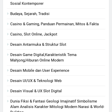
Sosial Kontemporer
Budaya, Sejarah, Tradisi
Casino & Gaming, Panduan Permainan, Mitos & Fakta
Casino, Slot Online, Jackpot
Desain Antarmuka & Struktur Slot
Desain Game Digital,Karakteristik Tema
Mahjong,Hiburan Online Modern
Desain Mobile dan User Experience
Desain UI/UX & Teknologi Web
Desain Visual & UX Slot Digital
Dunia Fiksi & Fantasi Geologi Imajinatif Simbolisme
Alam Analisis Karakter Mitologi Modern Narasi & World-