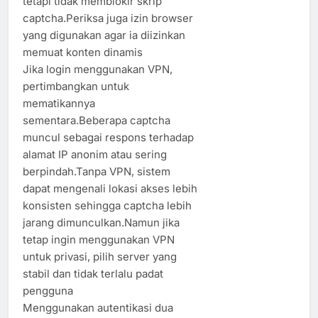
tetapi tidak memblokir skrip
captcha.Periksa juga izin browser
yang digunakan agar ia diizinkan
memuat konten dinamis
Jika login menggunakan VPN,
pertimbangkan untuk
mematikannya
sementara.Beberapa captcha
muncul sebagai respons terhadap
alamat IP anonim atau sering
berpindah.Tanpa VPN, sistem
dapat mengenali lokasi akses lebih
konsisten sehingga captcha lebih
jarang dimunculkan.Namun jika
tetap ingin menggunakan VPN
untuk privasi, pilih server yang
stabil dan tidak terlalu padat
pengguna
Menggunakan autentikasi dua