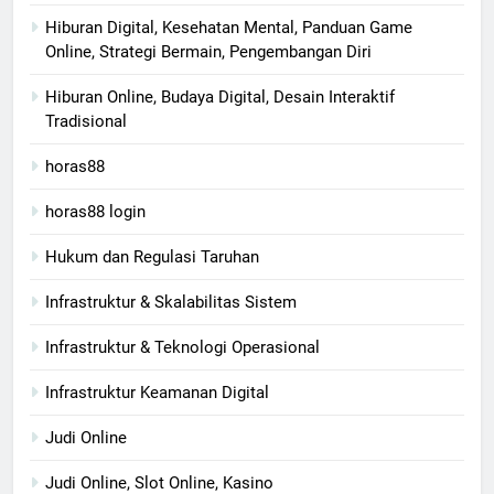
Hiburan Digital, Kesehatan Mental, Panduan Game
Online, Strategi Bermain, Pengembangan Diri
Hiburan Online, Budaya Digital, Desain Interaktif
Tradisional
horas88
horas88 login
Hukum dan Regulasi Taruhan
Infrastruktur & Skalabilitas Sistem
Infrastruktur & Teknologi Operasional
Infrastruktur Keamanan Digital
Judi Online
Judi Online, Slot Online, Kasino