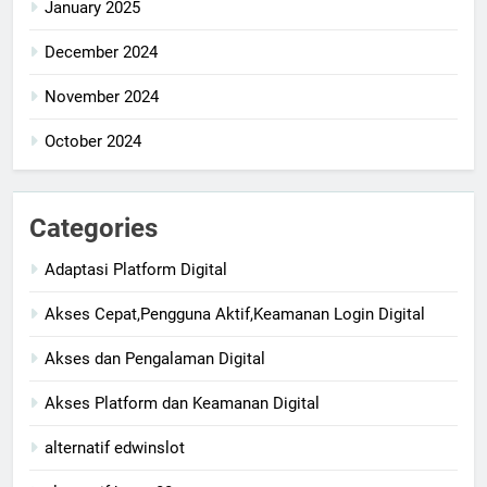
January 2025
December 2024
November 2024
October 2024
Categories
Adaptasi Platform Digital
Akses Cepat,Pengguna Aktif,Keamanan Login Digital
Akses dan Pengalaman Digital
Akses Platform dan Keamanan Digital
alternatif edwinslot