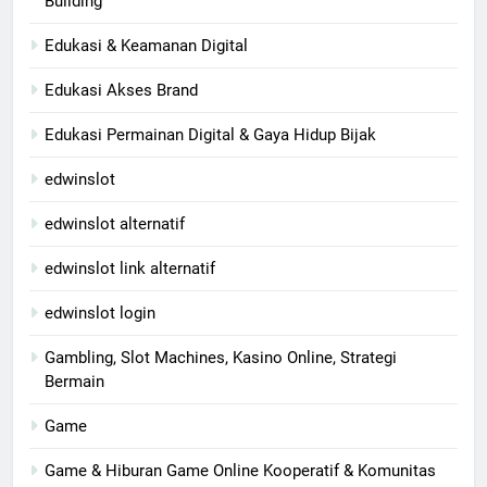
Building
Edukasi & Keamanan Digital
Edukasi Akses Brand
Edukasi Permainan Digital & Gaya Hidup Bijak
edwinslot
edwinslot alternatif
edwinslot link alternatif
edwinslot login
Gambling, Slot Machines, Kasino Online, Strategi
Bermain
Game
Game & Hiburan Game Online Kooperatif & Komunitas