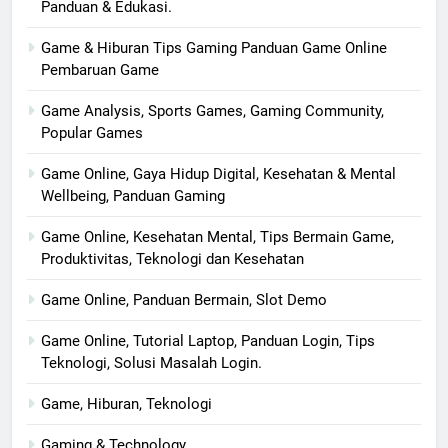
Panduan & Edukasi.
Game & Hiburan Tips Gaming Panduan Game Online
Pembaruan Game
Game Analysis, Sports Games, Gaming Community,
Popular Games
Game Online, Gaya Hidup Digital, Kesehatan & Mental
Wellbeing, Panduan Gaming
Game Online, Kesehatan Mental, Tips Bermain Game,
Produktivitas, Teknologi dan Kesehatan
Game Online, Panduan Bermain, Slot Demo
Game Online, Tutorial Laptop, Panduan Login, Tips
Teknologi, Solusi Masalah Login.
Game, Hiburan, Teknologi
Gaming & Technology