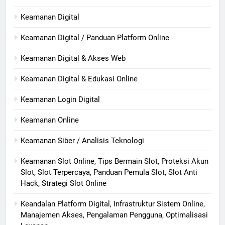
Keamanan Digital
Keamanan Digital / Panduan Platform Online
Keamanan Digital & Akses Web
Keamanan Digital & Edukasi Online
Keamanan Login Digital
Keamanan Online
Keamanan Siber / Analisis Teknologi
Keamanan Slot Online, Tips Bermain Slot, Proteksi Akun
Slot, Slot Terpercaya, Panduan Pemula Slot, Slot Anti
Hack, Strategi Slot Online
Keandalan Platform Digital, Infrastruktur Sistem Online,
Manajemen Akses, Pengalaman Pengguna, Optimalisasi