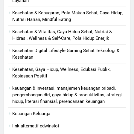
Layanan
Kesehatan & Kebugaran, Pola Makan Sehat, Gaya Hidup,
Nutrisi Harian, Mindful Eating
Kesehatan & Vitalitas, Gaya Hidup Sehat, Nutrisi &
Hidrasi, Wellness & Self-Care, Pola Hidup Enerjik
Kesehatan Digital Lifestyle Gaming Sehat Teknologi &
Kesehatan
Kesehatan, Gaya Hidup, Wellness, Edukasi Publik,
Kebiasaan Positif
keuangan & investasi, manajemen keuangan pribadi,
pengembangan diri, gaya hidup & produktivitas, strategi
hidup, literasi finansial, perencanaan keuangan
Keuangan Keluarga
link alternatif edwinslot