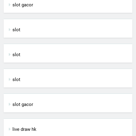
slot gacor
slot
slot
slot
slot gacor
live draw hk