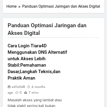
Home
Panduan Optimasi Jaringan dan Akses Digital
Panduan Optimasi Jaringan dan
Akses Digital
Cara Login Tiara4D
Menggunakan DNS Alternatif
untuk Akses Lebih
Stabil:Pemahaman
Dasar,Langkah Teknis,dan
Praktik Aman
ed1e0d8
6 months
ago
0
7 mins
Masalah akses yang lambat atau
tidak stabil sering kali bukan