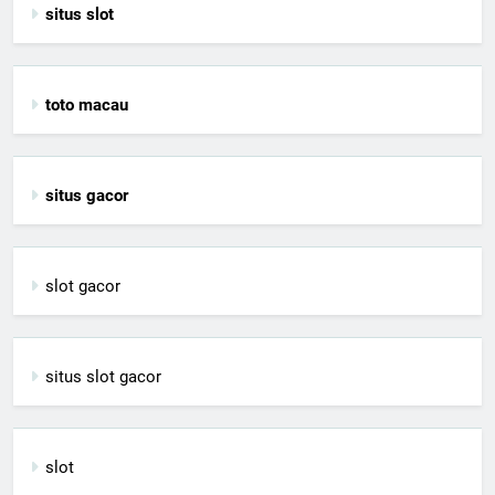
situs slot
toto macau
situs gacor
slot gacor
situs slot gacor
slot