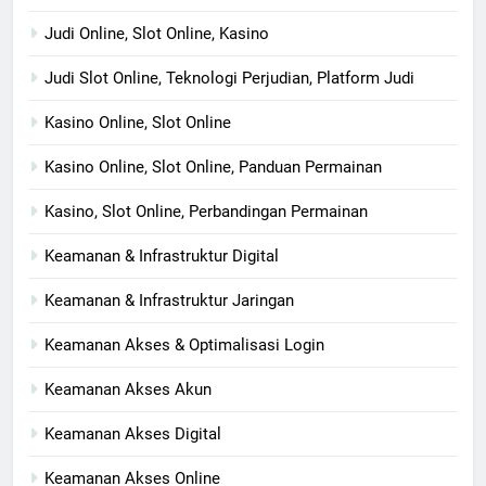
Judi Online, Slot Online, Kasino
Judi Slot Online, Teknologi Perjudian, Platform Judi
Kasino Online, Slot Online
Kasino Online, Slot Online, Panduan Permainan
Kasino, Slot Online, Perbandingan Permainan
Keamanan & Infrastruktur Digital
Keamanan & Infrastruktur Jaringan
Keamanan Akses & Optimalisasi Login
Keamanan Akses Akun
Keamanan Akses Digital
Keamanan Akses Online