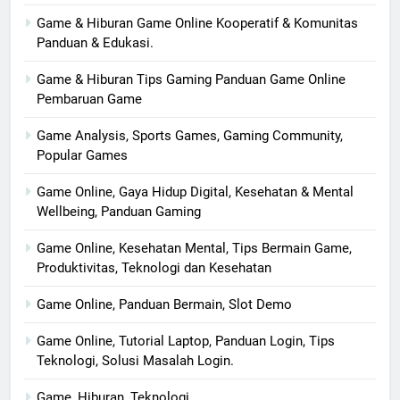
Game & Hiburan Game Online Kooperatif & Komunitas
Panduan & Edukasi.
Game & Hiburan Tips Gaming Panduan Game Online
Pembaruan Game
Game Analysis, Sports Games, Gaming Community,
Popular Games
Game Online, Gaya Hidup Digital, Kesehatan & Mental
Wellbeing, Panduan Gaming
Game Online, Kesehatan Mental, Tips Bermain Game,
Produktivitas, Teknologi dan Kesehatan
Game Online, Panduan Bermain, Slot Demo
Game Online, Tutorial Laptop, Panduan Login, Tips
Teknologi, Solusi Masalah Login.
Game, Hiburan, Teknologi