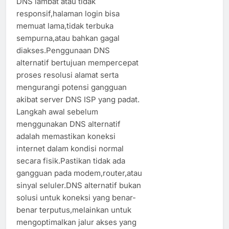
DNS lambat atau tidak
responsif,halaman login bisa
memuat lama,tidak terbuka
sempurna,atau bahkan gagal
diakses.Penggunaan DNS
alternatif bertujuan mempercepat
proses resolusi alamat serta
mengurangi potensi gangguan
akibat server DNS ISP yang padat.
Langkah awal sebelum
menggunakan DNS alternatif
adalah memastikan koneksi
internet dalam kondisi normal
secara fisik.Pastikan tidak ada
gangguan pada modem,router,atau
sinyal seluler.DNS alternatif bukan
solusi untuk koneksi yang benar-
benar terputus,melainkan untuk
mengoptimalkan jalur akses yang