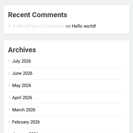
Recent Comments
A WordPress Commenter
on
Hello world!
Archives
July 2026
June 2026
May 2026
April 2026
March 2026
February 2026