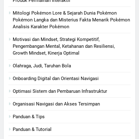
Produk Permainan Interaktif
Mitologi Pokémon Lore & Sejarah Dunia Pokémon
Pokémon Langka dan Misterius Fakta Menarik Pokémon
Analisis Karakter Pokémon
Motivasi dan Mindset, Strategi Kompetitif,
Pengembangan Mental, Ketahanan dan Resiliensi,
Growth Mindset, Kinerja Optimal
Olahraga, Judi, Taruhan Bola
Onboarding Digital dan Orientasi Navigasi
Optimasi Sistem dan Pembaruan Infrastruktur
Organisasi Navigasi dan Akses Tersimpan
Panduan & Tips
Panduan & Tutorial