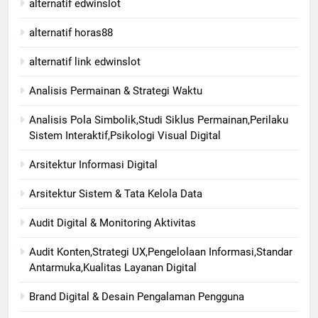
alternatif edwinslot
alternatif horas88
alternatif link edwinslot
Analisis Permainan & Strategi Waktu
Analisis Pola Simbolik,Studi Siklus Permainan,Perilaku
Sistem Interaktif,Psikologi Visual Digital
Arsitektur Informasi Digital
Arsitektur Sistem & Tata Kelola Data
Audit Digital & Monitoring Aktivitas
Audit Konten,Strategi UX,Pengelolaan Informasi,Standar
Antarmuka,Kualitas Layanan Digital
Brand Digital & Desain Pengalaman Pengguna