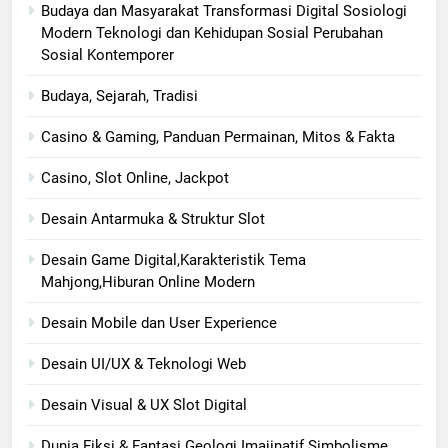
Budaya dan Masyarakat Transformasi Digital Sosiologi
Modern Teknologi dan Kehidupan Sosial Perubahan
Sosial Kontemporer
Budaya, Sejarah, Tradisi
Casino & Gaming, Panduan Permainan, Mitos & Fakta
Casino, Slot Online, Jackpot
Desain Antarmuka & Struktur Slot
Desain Game Digital,Karakteristik Tema
Mahjong,Hiburan Online Modern
Desain Mobile dan User Experience
Desain UI/UX & Teknologi Web
Desain Visual & UX Slot Digital
Dunia Fiksi & Fantasi Geologi Imajinatif Simbolisme