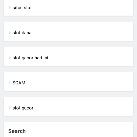
situs slot
slot dana
slot gacor hari ini
SCAM
slot gacor
Search