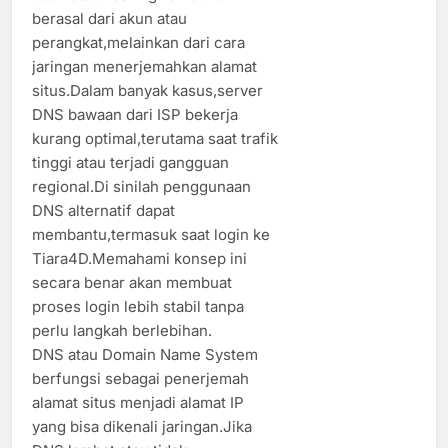
berasal dari akun atau
perangkat,melainkan dari cara
jaringan menerjemahkan alamat
situs.Dalam banyak kasus,server
DNS bawaan dari ISP bekerja
kurang optimal,terutama saat trafik
tinggi atau terjadi gangguan
regional.Di sinilah penggunaan
DNS alternatif dapat
membantu,termasuk saat login ke
Tiara4D.Memahami konsep ini
secara benar akan membuat
proses login lebih stabil tanpa
perlu langkah berlebihan.
DNS atau Domain Name System
berfungsi sebagai penerjemah
alamat situs menjadi alamat IP
yang bisa dikenali jaringan.Jika