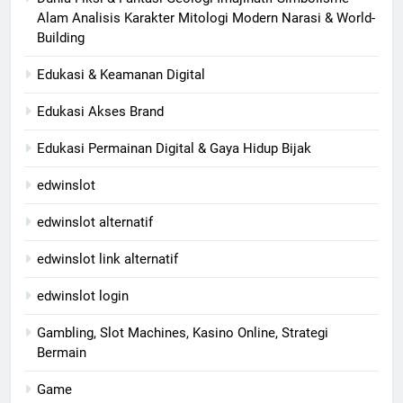
Alam Analisis Karakter Mitologi Modern Narasi & World-
Building
Edukasi & Keamanan Digital
Edukasi Akses Brand
Edukasi Permainan Digital & Gaya Hidup Bijak
edwinslot
edwinslot alternatif
edwinslot link alternatif
edwinslot login
Gambling, Slot Machines, Kasino Online, Strategi
Bermain
Game