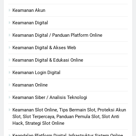
Keamanan Akun
Keamanan Digital
Keamanan Digital / Panduan Platform Online
Keamanan Digital & Akses Web
Keamanan Digital & Edukasi Online
Keamanan Login Digital
Keamanan Online
Keamanan Siber / Analisis Teknologi
Keamanan Slot Online, Tips Bermain Slot, Proteksi Akun
Slot, Slot Terpercaya, Panduan Pemula Slot, Slot Anti
Hack, Strategi Slot Online
Keandalan Platform Digital, Infrastruktur Sistem Online,