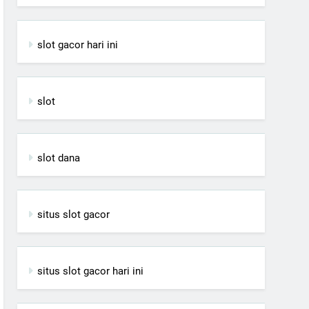
slot gacor hari ini
slot
slot dana
situs slot gacor
situs slot gacor hari ini