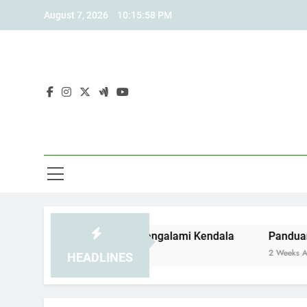
Skip
August 7, 2026
10:15:59 PM
to
content
Soc
Tingkatka
WINSLOT Login Mengalami Kendala
Panduan Memulihka
2 Weeks Ago
HEADLINES