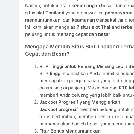
Namun, untuk meraih
kemenangan besar dan cepa
situs slot Thailand
yang menawarkan
pembayaran 
menguntungkan
, dan
keamanan transaksi
yang ter
ini, kami akan mengulas
7 situs slot Thailand terba
peluang untuk
menang cepat dan besar
.
Mengapa Memilih Situs Slot Thailand Terb
Cepat dan Besar?
RTP Tinggi untuk Peluang Menang Lebih Be
RTP tinggi
memastikan Anda memiliki peluan
mendapatkan pengembalian yang lebih tinggi
dalam jangka panjang. Mesin dengan
RTP le
memberi Anda peluang yang lebih baik untu
Jackpot Progresif yang Menggiurkan
Jackpot progresif
memberi peluang untuk m
terus bertumbuh, memberi pemain kesempa
memenangkan hadiah besar yang mengubah 
Fitur Bonus Menguntungkan