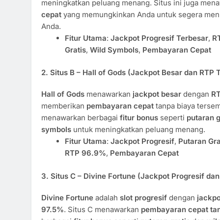
meningkatkan peluang menang. Situs ini juga men
cepat
yang memungkinkan Anda untuk segera men
Anda.
Fitur Utama
:
Jackpot Progresif Terbesar
,
R
Gratis
,
Wild Symbols
,
Pembayaran Cepat
2.
Situs B – Hall of Gods (Jackpot Besar dan RTP T
Hall of Gods
menawarkan
jackpot besar
dengan
R
memberikan
pembayaran cepat
tanpa biaya terse
menawarkan berbagai
fitur bonus
seperti
putaran g
symbols
untuk meningkatkan peluang menang.
Fitur Utama
:
Jackpot Progresif
,
Putaran Gra
RTP 96.9%
,
Pembayaran Cepat
3.
Situs C – Divine Fortune (Jackpot Progresif dan
Divine Fortune
adalah
slot progresif
dengan
jackpo
97.5%
. Situs C menawarkan
pembayaran cepat ta