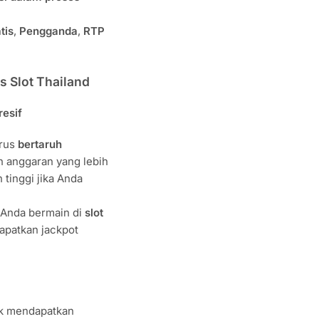
tis
,
Pengganda
,
RTP
s Slot Thailand
esif
arus
bertaruh
 anggaran yang lebih
tinggi jika Anda
 Anda bermain di
slot
patkan jackpot
uk mendapatkan