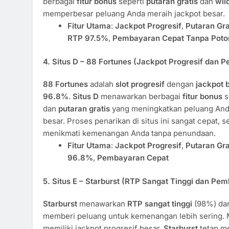
berbagai
fitur bonus
seperti
putaran gratis
dan
wil
memperbesar peluang Anda meraih jackpot besar.
Fitur Utama
:
Jackpot Progresif
,
Putaran Gra
RTP 97.5%
,
Pembayaran Cepat Tanpa Poto
4.
Situs D – 88 Fortunes (Jackpot Progresif dan 
88 Fortunes
adalah
slot progresif
dengan
jackpot 
96.8%
.
Situs D
menawarkan berbagai
fitur bonus
s
dan
putaran gratis
yang meningkatkan peluang An
besar. Proses penarikan di situs ini sangat cepat, 
menikmati kemenangan Anda tanpa penundaan.
Fitur Utama
:
Jackpot Progresif
,
Putaran Gra
96.8%
,
Pembayaran Cepat
5.
Situs E – Starburst (RTP Sangat Tinggi dan Pe
Starburst
menawarkan
RTP sangat tinggi
(98%) da
memberi peluang untuk kemenangan lebih sering. 
memiliki jackpot progresif besar,
Starburst
tetap m