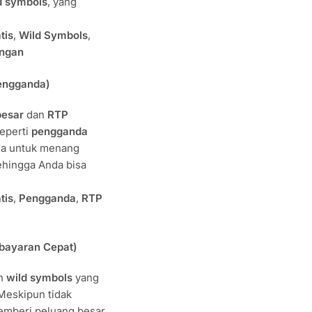
d symbols
, yang
tis
,
Wild Symbols
,
ngan
Pengganda)
besar
dan
RTP
eperti
pengganda
da untuk menang
sehingga Anda bisa
tis
,
Pengganda
,
RTP
mbayaran Cepat)
n
wild symbols
yang
Meskipun tidak
emberi peluang besar