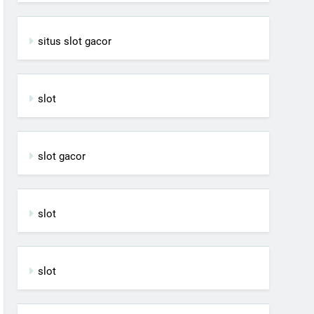
situs slot gacor
slot
slot gacor
slot
slot