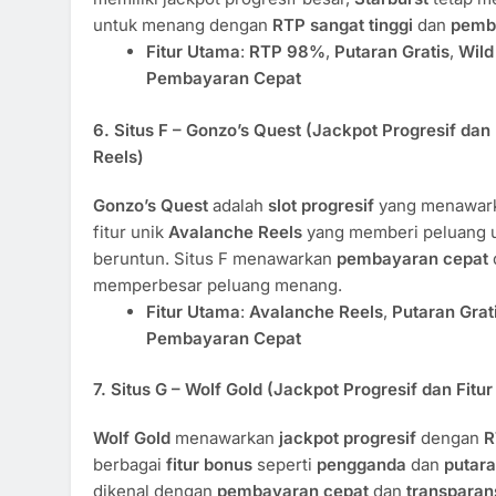
untuk menang dengan
RTP sangat tinggi
dan
pemb
Fitur Utama
:
RTP 98%
,
Putaran Gratis
,
Wild
Pembayaran Cepat
6.
Situs F – Gonzo’s Quest (Jackpot Progresif dan
Reels)
Gonzo’s Quest
adalah
slot progresif
yang menawar
fitur unik
Avalanche Reels
yang memberi peluang 
beruntun. Situs F menawarkan
pembayaran cepat
memperbesar peluang menang.
Fitur Utama
:
Avalanche Reels
,
Putaran Grat
Pembayaran Cepat
7.
Situs G – Wolf Gold (Jackpot Progresif dan Fit
Wolf Gold
menawarkan
jackpot progresif
dengan
R
berbagai
fitur bonus
seperti
pengganda
dan
putara
dikenal dengan
pembayaran cepat
dan
transparan