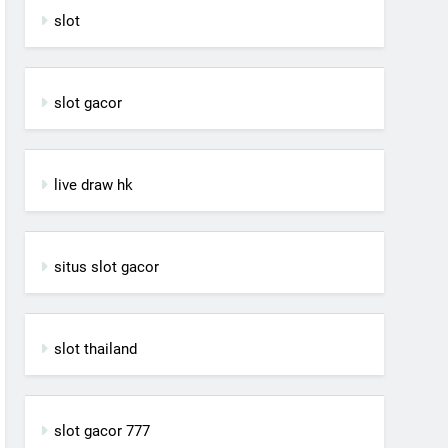
slot
slot gacor
live draw hk
situs slot gacor
slot thailand
slot gacor 777