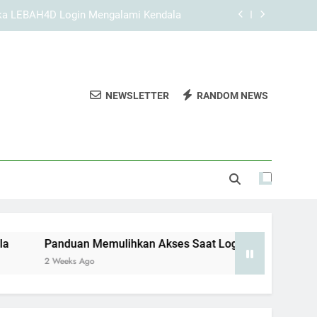
ka LEBAH4D Login Mengalami Kendala
at Login KAYA787 Mengalami Kendala
k Menyimpan Halaman KAYA787 Login
NEWSLETTER
RANDOM NEWS
 EDWINSLOT Login Mengalami Kendala
ka LEBAH4D Login Mengalami Kendala
 Social Speaker. Solusi Untuk Bisnis Modern.
at Login KAYA787 Mengalami Kendala
k Menyimpan Halaman KAYA787 Login
duan Memulihkan Akses Saat Login KAYA787 Mengalami Ken
eks Ago