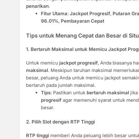
penarikan
.
Fitur Utama
:
Jackpot Progresif
,
Putaran Gra
96.01%
,
Pembayaran Cepat
Tips untuk Menang Cepat dan Besar di Situ
1.
Bertaruh Maksimal untuk Memicu Jackpot Progr
Untuk memicu
jackpot progresif
, Anda biasanya h
maksimal
. Meskipun taruhan maksimal memerlukan
besar, peluang Anda untuk memicu jackpot semakin 
bertaruh pada jumlah maksimal.
Tips
: Pastikan untuk
bertaruh maksimal
jika
progresif
agar memenuhi syarat untuk menda
besar.
2.
Pilih Slot dengan RTP Tinggi
RTP tinggi
memberi Anda peluang lebih besar unt