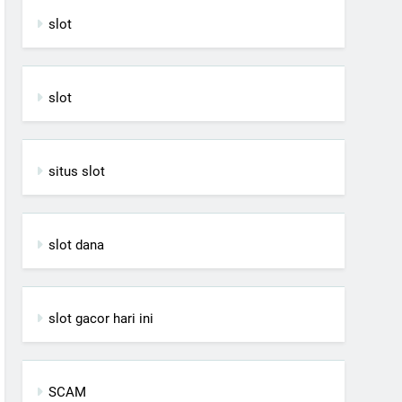
slot
slot
situs slot
slot dana
slot gacor hari ini
SCAM