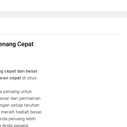
Menang Cepat
g cepat dan besar
.
ran cepat
di situs
a peluang untuk
rbesar dari permainan
ngan setiap taruhan
meraih hadiah besar.
nda peluang lebih
g Anda pasang.