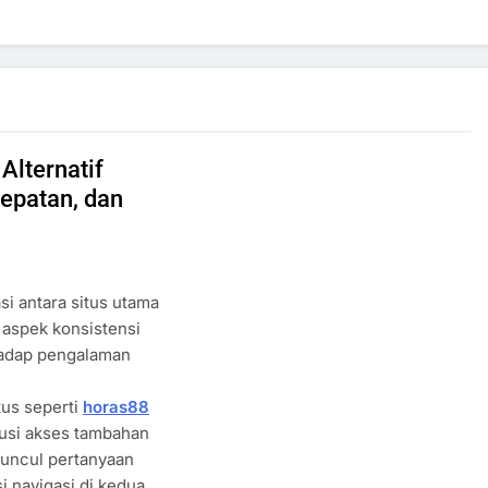
Alternatif
epatan, dan
i antara situs utama
 aspek konsistensi
hadap pengalaman
tus seperti
horas88
lusi akses tambahan
muncul pertanyaan
i navigasi di kedua