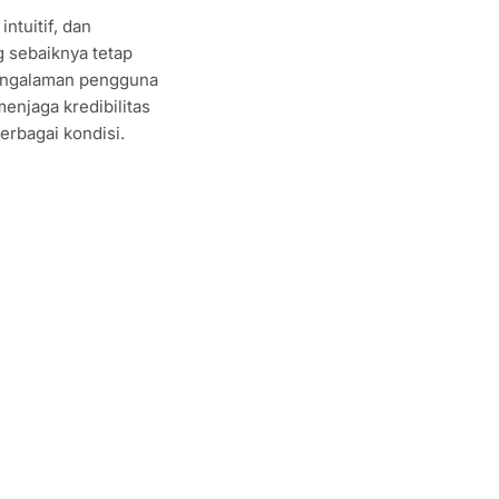
ntuitif, dan
g sebaiknya tetap
engalaman pengguna
njaga kredibilitas
erbagai kondisi.