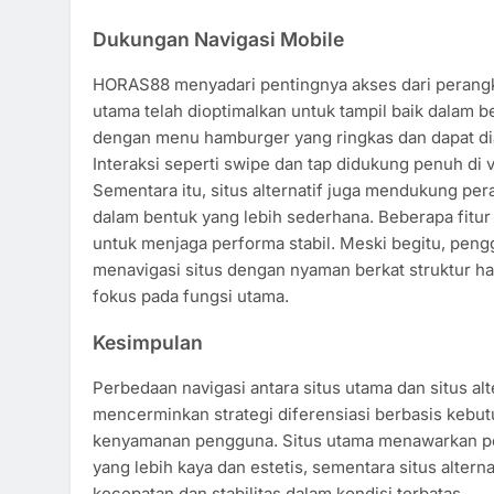
Dukungan Navigasi Mobile
HORAS88 menyadari pentingnya akses dari perangka
utama telah dioptimalkan untuk tampil baik dalam be
dengan menu hamburger yang ringkas dan dapat di
Interaksi seperti swipe dan tap didukung penuh di ve
Sementara itu, situs alternatif juga mendukung per
dalam bentuk yang lebih sederhana. Beberapa fitur i
untuk menjaga performa stabil. Meski begitu, peng
menavigasi situs dengan nyaman berkat struktur ha
fokus pada fungsi utama.
Kesimpulan
Perbedaan navigasi antara situs utama dan situs a
mencerminkan strategi diferensiasi berbasis kebut
kenyamanan pengguna. Situs utama menawarkan p
yang lebih kaya dan estetis, sementara situs alter
kecepatan dan stabilitas dalam kondisi terbatas.