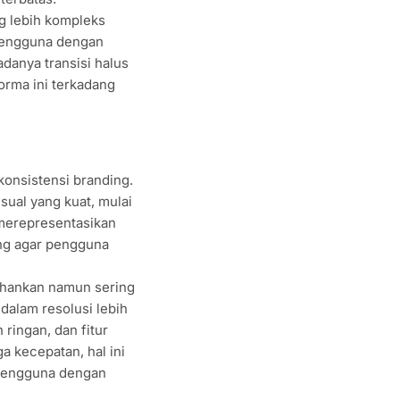
g lebih kompleks
 pengguna dengan
adanya transisi halus
forma ini terkadang
konsistensi branding.
ual yang kuat, mulai
 merepresentasikan
ang agar pengguna
tahankan namun sering
 dalam resolusi lebih
 ringan, dan fitur
a kecepatan, hal ini
 pengguna dengan