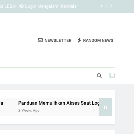
ka LEBAH4D Login Mengalami Kendala
at Login KAYA787 Mengalami Kendala
k Menyimpan Halaman KAYA787 Login
NEWSLETTER
RANDOM NEWS
 EDWINSLOT Login Mengalami Kendala
ka LEBAH4D Login Mengalami Kendala
 Social Speaker. Solusi Untuk Bisnis Modern.
at Login KAYA787 Mengalami Kendala
k Menyimpan Halaman KAYA787 Login
uan Memulihkan Akses Saat Login KAYA787 Mengalami Kend
ks Ago