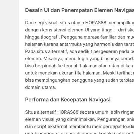
Desain UI dan Penempatan Elemen Navigas
Dari segi visual, situs utama HORAS88 menampilkan
dengan konsistensi elemen UI yang tinggi—dari sk
hingga tipografi. Pengguna merasa familiar dan mu
halaman karena antarmuka yang harmonis dan terst
Pada situs alternatif, ada sedikit pergeseran pad
elemen. Misalnya, menu login yang biasanya berada
bisa berpindah ke tengah halaman atau ditampilka
untuk menekan ukuran file halaman. Meski terlihat 
bisa membingungkan pengguna yang sudah terbiasa 
domain utama.
Performa dan Kecepatan Navigasi
Situs alternatif HORAS88 secara umum lebih ring
elemen visual yang diminimalkan. Pengurangan ani
dan script eksternal membantu mempercepat loadin
untuk pengguna di daerah dengan koneksi internet 