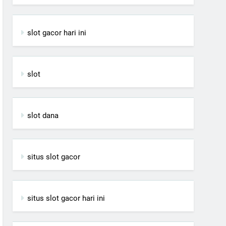
slot gacor hari ini
slot
slot dana
situs slot gacor
situs slot gacor hari ini