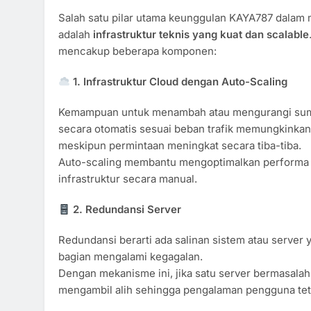
Salah satu pilar utama keunggulan KAYA787 dalam 
adalah
infrastruktur teknis yang kuat dan scalable
mencakup beberapa komponen:
1. Infrastruktur Cloud dengan Auto-Scaling
Kemampuan untuk menambah atau mengurangi sum
secara otomatis sesuai beban trafik memungkinkan 
meskipun permintaan meningkat secara tiba-tiba.
Auto-scaling membantu mengoptimalkan performa
infrastruktur secara manual.
2. Redundansi Server
Redundansi berarti ada salinan sistem atau server y
bagian mengalami kegagalan.
Dengan mekanisme ini, jika satu server bermasalah,
mengambil alih sehingga pengalaman pengguna teta