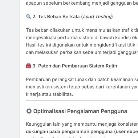
apapun sebelum berkembang menjadi gangguan be
2. Tes Beban Berkala (
Load Testing
)
Tes beban dilakukan untuk mensimulasikan trafik ti
mengevaluasi performa sistem di bawah kondisi ek
Hasil tes ini digunakan untuk mengidentifikasi titik
dan melakukan perbaikan sebelum terjadi gangguan
3. Patch dan Pembaruan Sistem Rutin
Pembaruan perangkat lunak dan patch keamanan se
memastikan sistem tetap bebas dari kerentanan y
kinerja atau stabilitas.
Optimalisasi Pengalaman Pengguna
Keunggulan lain yang membantu menjaga konsisten
dukungan pada pengalaman pengguna (user expe