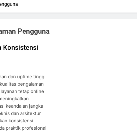
Pengguna
alaman Pengguna
 Konsistensi
anan dan uptime tinggi
kualitas pengalaman
ayanan tetap online
 meningkatkan
si keandalan jangka
eknis dan arsitektur
kan konsistensi
a praktik profesional