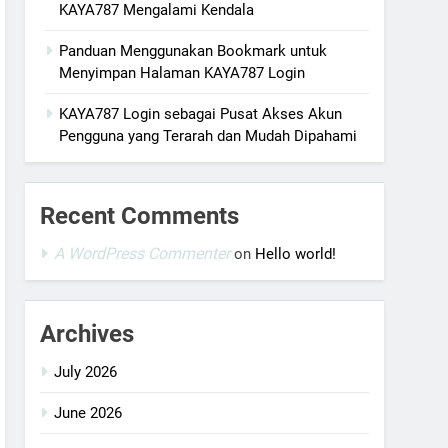
KAYA787 Mengalami Kendala
Panduan Menggunakan Bookmark untuk
Menyimpan Halaman KAYA787 Login
KAYA787 Login sebagai Pusat Akses Akun
Pengguna yang Terarah dan Mudah Dipahami
Recent Comments
A WordPress Commenter
on
Hello world!
Archives
July 2026
June 2026