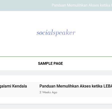
Panduan Memulihkan Akses keti
Panduan Memulihkan Akses Sa
Panduan Menggunakan Bookmark untu
Panduan Memulihkan Akses ketika
ial Speaker
Panduan Memulihkan Akses keti
n Kehadiran Media Sosial Anda Dengan Layanan Pemasaran Dari
Panduan Memulihkan Akses Sa
SAMPLE PAGE
Panduan Menggunakan Bookmark untu
ala
Panduan Memulihkan Akses ketika LEBAH4D Login 
2 Weeks Ago