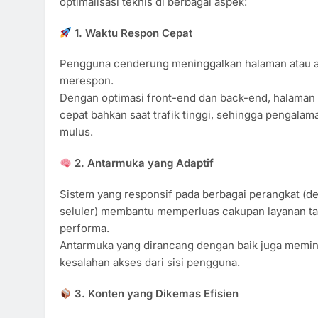
optimalisasi teknis di berbagai aspek:
1. Waktu Respon Cepat
Pengguna cenderung meninggalkan halaman atau ap
merespon.
Dengan optimasi front-end dan back-end, halaman
cepat bahkan saat trafik tinggi, sehingga pengala
mulus.
2. Antarmuka yang Adaptif
Sistem yang responsif pada berbagai perangkat (
seluler) membantu memperluas cakupan layanan 
performa.
Antarmuka yang dirancang dengan baik juga memin
kesalahan akses dari sisi pengguna.
3. Konten yang Dikemas Efisien