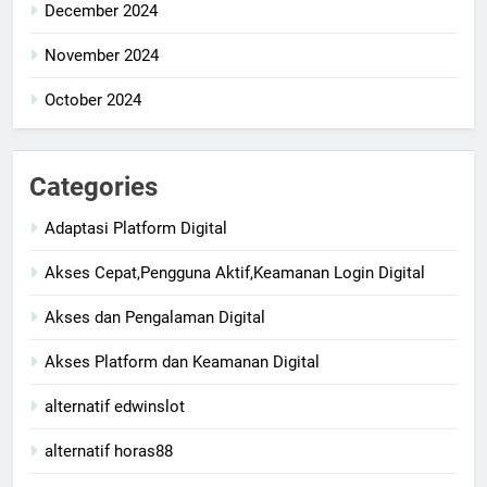
December 2024
November 2024
October 2024
Categories
Adaptasi Platform Digital
Akses Cepat,Pengguna Aktif,Keamanan Login Digital
Akses dan Pengalaman Digital
Akses Platform dan Keamanan Digital
alternatif edwinslot
alternatif horas88