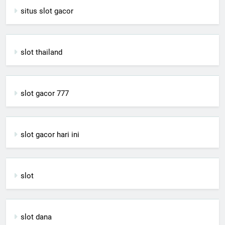
situs slot gacor
slot thailand
slot gacor 777
slot gacor hari ini
slot
slot dana