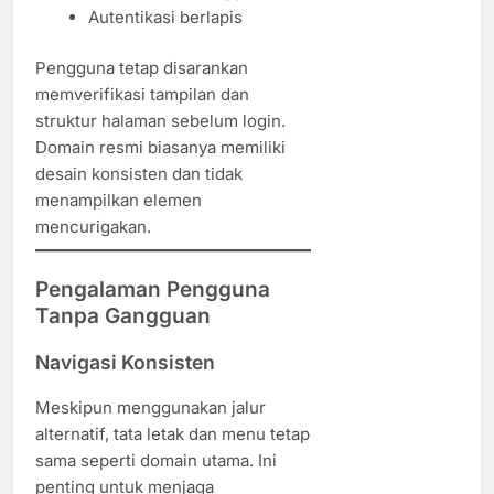
Autentikasi berlapis
Pengguna tetap disarankan
memverifikasi tampilan dan
struktur halaman sebelum login.
Domain resmi biasanya memiliki
desain konsisten dan tidak
menampilkan elemen
mencurigakan.
Pengalaman Pengguna
Tanpa Gangguan
Navigasi Konsisten
Meskipun menggunakan jalur
alternatif, tata letak dan menu tetap
sama seperti domain utama. Ini
penting untuk menjaga