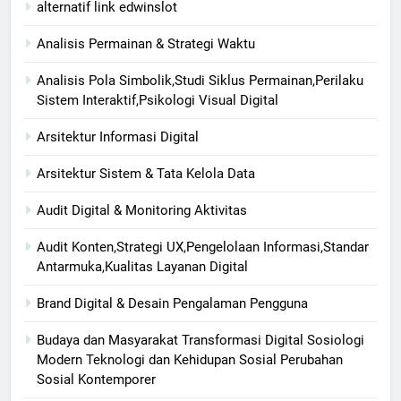
alternatif link edwinslot
Analisis Permainan & Strategi Waktu
Analisis Pola Simbolik,Studi Siklus Permainan,Perilaku
Sistem Interaktif,Psikologi Visual Digital
Arsitektur Informasi Digital
Arsitektur Sistem & Tata Kelola Data
Audit Digital & Monitoring Aktivitas
Audit Konten,Strategi UX,Pengelolaan Informasi,Standar
Antarmuka,Kualitas Layanan Digital
Brand Digital & Desain Pengalaman Pengguna
Budaya dan Masyarakat Transformasi Digital Sosiologi
Modern Teknologi dan Kehidupan Sosial Perubahan
Sosial Kontemporer