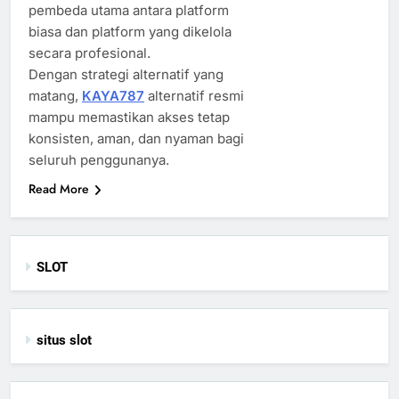
pembeda utama antara platform
biasa dan platform yang dikelola
secara profesional.
Dengan strategi alternatif yang
matang,
KAYA787
alternatif resmi
mampu memastikan akses tetap
konsisten, aman, dan nyaman bagi
seluruh penggunanya.
Read More
SLOT
situs slot