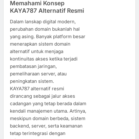
Memahami Konsep
KAYA787 Alternatif Resmi
Dalam lanskap digital modern,
perubahan domain bukanlah hal
yang asing. Banyak platform besar
menerapkan sistem domain
alternatif untuk menjaga
kontinuitas akses ketika terjadi
pembatasan jaringan,
pemeliharaan server, atau
peningkatan sistem.
KAYA787 alternatif resmi
dirancang sebagai jalur akses
cadangan yang tetap berada dalam
kendali manajemen utama. Artinya,
meskipun domain berbeda, sistem
backend, server, serta keamanan
tetap terintegrasi dengan