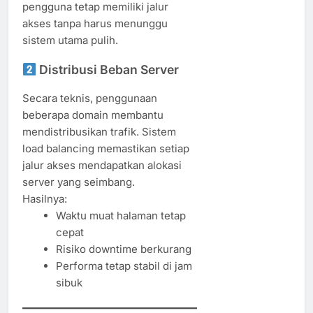
pengguna tetap memiliki jalur
akses tanpa harus menunggu
sistem utama pulih.
Distribusi Beban Server
Secara teknis, penggunaan
beberapa domain membantu
mendistribusikan trafik. Sistem
load balancing memastikan setiap
jalur akses mendapatkan alokasi
server yang seimbang.
Hasilnya:
Waktu muat halaman tetap
cepat
Risiko downtime berkurang
Performa tetap stabil di jam
sibuk