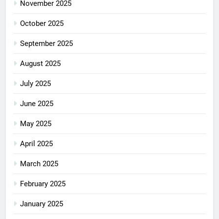
November 2025
October 2025
September 2025
August 2025
July 2025
June 2025
May 2025
April 2025
March 2025
February 2025
January 2025