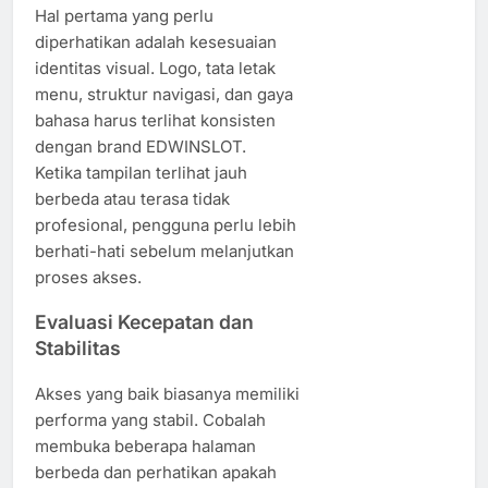
Hal pertama yang perlu
diperhatikan adalah kesesuaian
identitas visual. Logo, tata letak
menu, struktur navigasi, dan gaya
bahasa harus terlihat konsisten
dengan brand EDWINSLOT.
Ketika tampilan terlihat jauh
berbeda atau terasa tidak
profesional, pengguna perlu lebih
berhati-hati sebelum melanjutkan
proses akses.
Evaluasi Kecepatan dan
Stabilitas
Akses yang baik biasanya memiliki
performa yang stabil. Cobalah
membuka beberapa halaman
berbeda dan perhatikan apakah