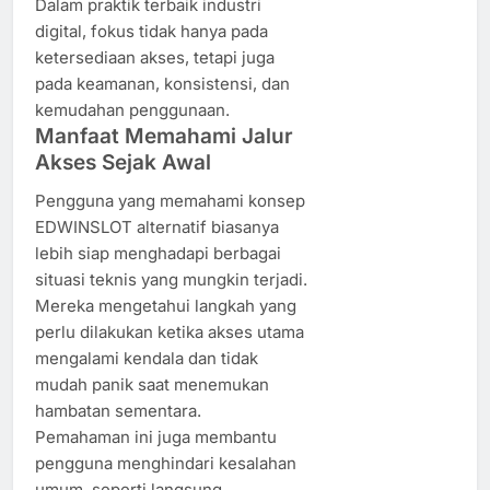
Dalam praktik terbaik industri
digital, fokus tidak hanya pada
ketersediaan akses, tetapi juga
pada keamanan, konsistensi, dan
kemudahan penggunaan.
Manfaat Memahami Jalur
Akses Sejak Awal
Pengguna yang memahami konsep
EDWINSLOT alternatif biasanya
lebih siap menghadapi berbagai
situasi teknis yang mungkin terjadi.
Mereka mengetahui langkah yang
perlu dilakukan ketika akses utama
mengalami kendala dan tidak
mudah panik saat menemukan
hambatan sementara.
Pemahaman ini juga membantu
pengguna menghindari kesalahan
umum, seperti langsung