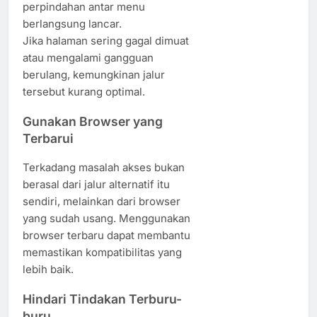
perpindahan antar menu
berlangsung lancar.
Jika halaman sering gagal dimuat
atau mengalami gangguan
berulang, kemungkinan jalur
tersebut kurang optimal.
Gunakan Browser yang
Terbarui
Terkadang masalah akses bukan
berasal dari jalur alternatif itu
sendiri, melainkan dari browser
yang sudah usang. Menggunakan
browser terbaru dapat membantu
memastikan kompatibilitas yang
lebih baik.
Hindari Tindakan Terburu-
buru