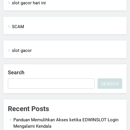
slot gacor hari ini
SCAM
slot gacor
Search
SEARCH
Recent Posts
Panduan Memulihkan Akses ketika EDWINSLOT Login
Mengalami Kendala