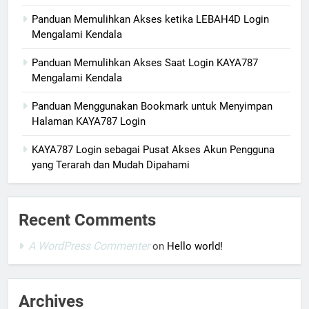
Panduan Memulihkan Akses ketika LEBAH4D Login
Mengalami Kendala
Panduan Memulihkan Akses Saat Login KAYA787
Mengalami Kendala
Panduan Menggunakan Bookmark untuk Menyimpan
Halaman KAYA787 Login
KAYA787 Login sebagai Pusat Akses Akun Pengguna
yang Terarah dan Mudah Dipahami
Recent Comments
A WordPress Commenter
on
Hello world!
Archives