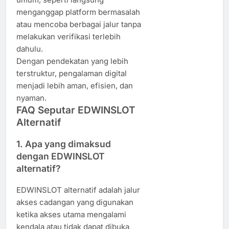
menganggap platform bermasalah
atau mencoba berbagai jalur tanpa
melakukan verifikasi terlebih
dahulu.
Dengan pendekatan yang lebih
terstruktur, pengalaman digital
menjadi lebih aman, efisien, dan
nyaman.
FAQ Seputar EDWINSLOT
Alternatif
1. Apa yang dimaksud
dengan EDWINSLOT
alternatif?
EDWINSLOT alternatif adalah jalur
akses cadangan yang digunakan
ketika akses utama mengalami
kendala atau tidak dapat dibuka