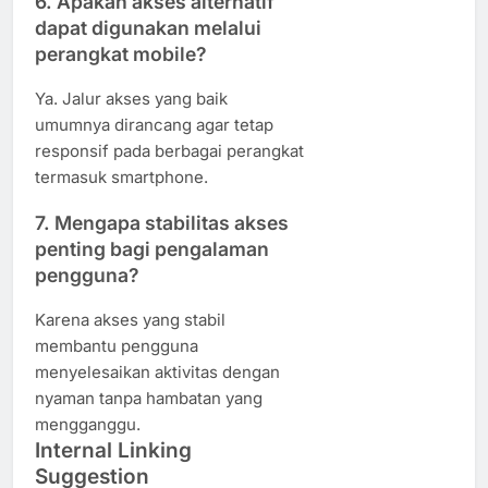
6. Apakah akses alternatif
dapat digunakan melalui
perangkat mobile?
Ya. Jalur akses yang baik
umumnya dirancang agar tetap
responsif pada berbagai perangkat
termasuk smartphone.
7. Mengapa stabilitas akses
penting bagi pengalaman
pengguna?
Karena akses yang stabil
membantu pengguna
menyelesaikan aktivitas dengan
nyaman tanpa hambatan yang
mengganggu.
Internal Linking
Suggestion