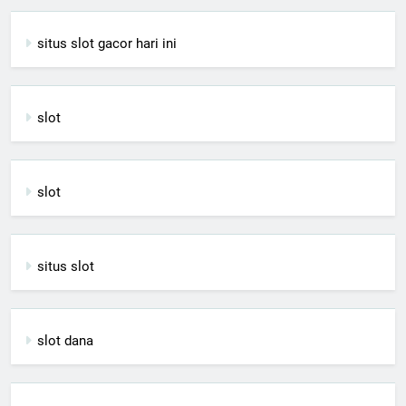
situs slot gacor hari ini
slot
slot
situs slot
slot dana