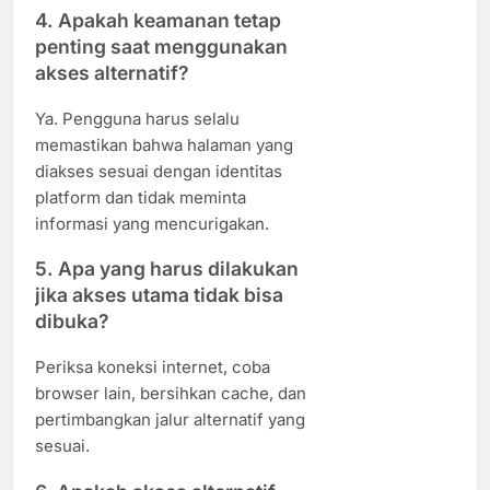
4. Apakah keamanan tetap
penting saat menggunakan
akses alternatif?
Ya. Pengguna harus selalu
memastikan bahwa halaman yang
diakses sesuai dengan identitas
platform dan tidak meminta
informasi yang mencurigakan.
5. Apa yang harus dilakukan
jika akses utama tidak bisa
dibuka?
Periksa koneksi internet, coba
browser lain, bersihkan cache, dan
pertimbangkan jalur alternatif yang
sesuai.