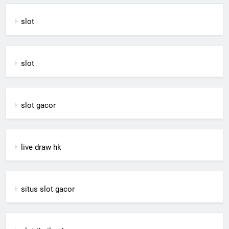
slot
slot
slot gacor
live draw hk
situs slot gacor