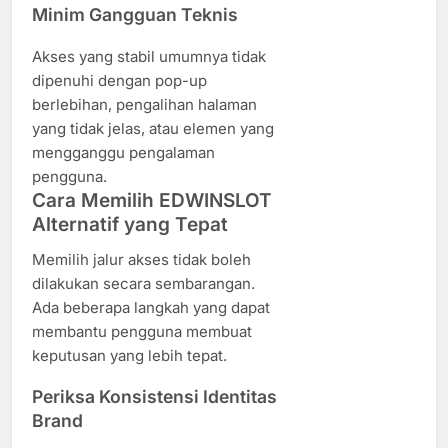
Minim Gangguan Teknis
Akses yang stabil umumnya tidak
dipenuhi dengan pop-up
berlebihan, pengalihan halaman
yang tidak jelas, atau elemen yang
mengganggu pengalaman
pengguna.
Cara Memilih EDWINSLOT
Alternatif yang Tepat
Memilih jalur akses tidak boleh
dilakukan secara sembarangan.
Ada beberapa langkah yang dapat
membantu pengguna membuat
keputusan yang lebih tepat.
Periksa Konsistensi Identitas
Brand