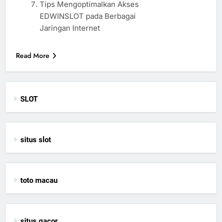
Tips Mengoptimalkan Akses
EDWINSLOT pada Berbagai
Jaringan Internet
Read More
SLOT
situs slot
toto macau
situs gacor