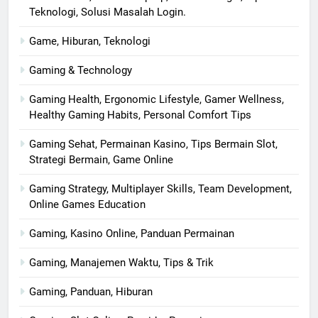
Teknologi, Solusi Masalah Login.
Game, Hiburan, Teknologi
Gaming & Technology
Gaming Health, Ergonomic Lifestyle, Gamer Wellness,
Healthy Gaming Habits, Personal Comfort Tips
Gaming Sehat, Permainan Kasino, Tips Bermain Slot,
Strategi Bermain, Game Online
Gaming Strategy, Multiplayer Skills, Team Development,
Online Games Education
Gaming, Kasino Online, Panduan Permainan
Gaming, Manajemen Waktu, Tips & Trik
Gaming, Panduan, Hiburan