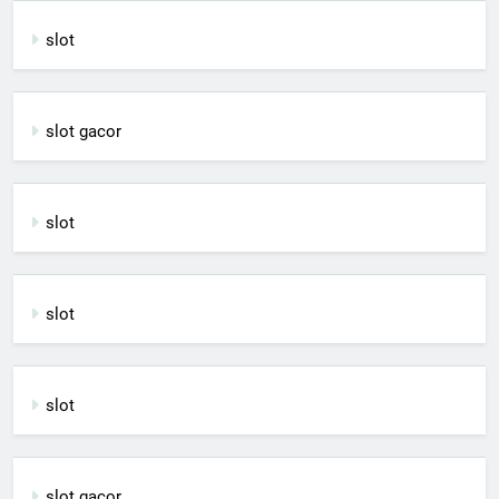
slot
slot gacor
slot
slot
slot
slot gacor