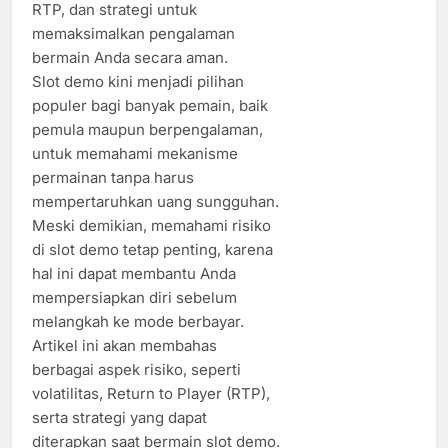
RTP, dan strategi untuk
memaksimalkan pengalaman
bermain Anda secara aman.
Slot demo kini menjadi pilihan
populer bagi banyak pemain, baik
pemula maupun berpengalaman,
untuk memahami mekanisme
permainan tanpa harus
mempertaruhkan uang sungguhan.
Meski demikian, memahami risiko
di slot demo tetap penting, karena
hal ini dapat membantu Anda
mempersiapkan diri sebelum
melangkah ke mode berbayar.
Artikel ini akan membahas
berbagai aspek risiko, seperti
volatilitas, Return to Player (RTP),
serta strategi yang dapat
diterapkan saat bermain slot demo.