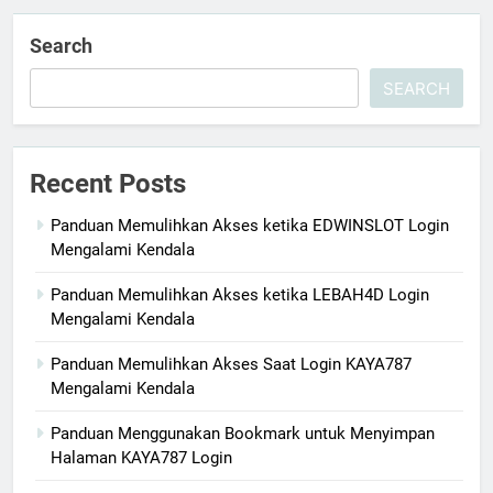
Search
SEARCH
Recent Posts
Panduan Memulihkan Akses ketika EDWINSLOT Login
Mengalami Kendala
Panduan Memulihkan Akses ketika LEBAH4D Login
Mengalami Kendala
Panduan Memulihkan Akses Saat Login KAYA787
Mengalami Kendala
Panduan Menggunakan Bookmark untuk Menyimpan
Halaman KAYA787 Login