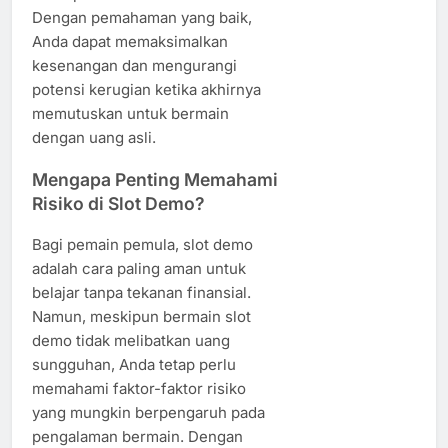
Dengan pemahaman yang baik,
Anda dapat memaksimalkan
kesenangan dan mengurangi
potensi kerugian ketika akhirnya
memutuskan untuk bermain
dengan uang asli.
Mengapa Penting Memahami
Risiko di Slot Demo?
Bagi pemain pemula, slot demo
adalah cara paling aman untuk
belajar tanpa tekanan finansial.
Namun, meskipun bermain slot
demo tidak melibatkan uang
sungguhan, Anda tetap perlu
memahami faktor-faktor risiko
yang mungkin berpengaruh pada
pengalaman bermain. Dengan