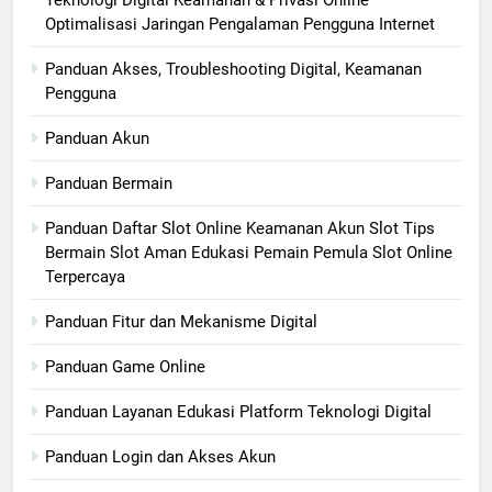
Optimalisasi Jaringan Pengalaman Pengguna Internet
Panduan Akses, Troubleshooting Digital, Keamanan
Pengguna
Panduan Akun
Panduan Bermain
Panduan Daftar Slot Online Keamanan Akun Slot Tips
Bermain Slot Aman Edukasi Pemain Pemula Slot Online
Terpercaya
Panduan Fitur dan Mekanisme Digital
Panduan Game Online
Panduan Layanan Edukasi Platform Teknologi Digital
Panduan Login dan Akses Akun