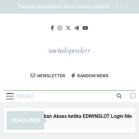
Skip
Panduan Memulihkan Akses Saat Login KAYA787
to
Mengalami Kendala
content
Panduan Menggunakan Bookmark untuk
Menyimpan Halaman KAYA787 Login
Panduan Memulihkan Akses ketika EDWINSLOT
Login Mengalami Kendala
Panduan Memulihkan Akses ketika LEBAH4D
Login Mengalami Kendala
Panduan Memulihkan Akses Saat Login KAYA787
Mengalami Kendala
Social Speaker
Tingkatkan Kehadiran Media Sosial Anda
Panduan Menggunakan Bookmark untuk
NEWSLETTER
RANDOM NEWS
Menyimpan Halaman KAYA787 Login
Dengan Layanan Pemasaran Dari Social
Speaker. Solusi Untuk Bisnis Modern.
MENU
anduan Memulihkan Akses ketika EDWINSLOT Login Mengala
HEADLINES
 Weeks Ago