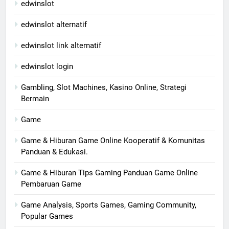
edwinslot
edwinslot alternatif
edwinslot link alternatif
edwinslot login
Gambling, Slot Machines, Kasino Online, Strategi
Bermain
Game
Game & Hiburan Game Online Kooperatif & Komunitas
Panduan & Edukasi.
Game & Hiburan Tips Gaming Panduan Game Online
Pembaruan Game
Game Analysis, Sports Games, Gaming Community,
Popular Games