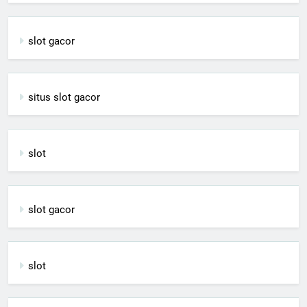
slot gacor
situs slot gacor
slot
slot gacor
slot